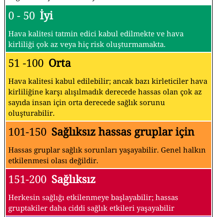
0 - 50
İyi
Hava kalitesi tatmin edici kabul edilmekte ve hava
kirliliği çok az veya hiç risk oluşturmamakta.
51 -100
Orta
Hava kalitesi kabul edilebilir; ancak bazı kirleticiler hava
kirliliğine karşı alışılmadık derecede hassas olan çok az
sayıda insan için orta derecede sağlık sorunu
oluşturabilir.
101-150
Sağlıksız hassas gruplar için
Hassas gruplar sağlık sorunları yaşayabilir. Genel halkın
etkilenmesi olası değildir.
151-200
Sağlıksız
Herkesin sağlığı etkilenmeye başlayabilir; hassas
gruptakiler daha ciddi sağlık etkileri yaşayabilir