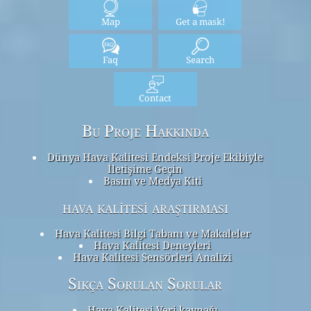
Map
Get a mask!
Faq
Search
Contact
Bu Proje Hakkında
Dünya Hava Kalitesi Endeksi Proje Ekibiyle
İletişime Geçin
Basın ve Medya Kiti
hava kalitesi araştırması
Hava Kalitesi Bilgi Tabanı ve Makaleler
Hava Kalitesi Deneyleri
Hava Kalitesi Sensörleri Analizi
Sıkça Sorulan Sorular
Hava Kalitesi Veri kaynağı