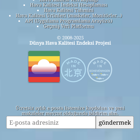
Hava Kalitesi İndeksi Hesaplaması
Hava Kalitesi Tahmini
Hava Kalitesi Ürünleri (maskeler, Monitörler…)
API (Uygulama Programlama Arayüzü)
Geçmiş Veri Platformu
© 2008-2025
Dünya Hava Kalitesi Endeksi Projesi
Ücretsiz aylık e-posta listemize kaydolun ve yeni
makaleler mevcut olduğunda bildirim alın.
göndermek