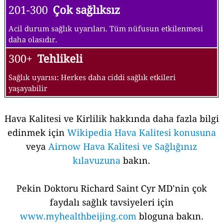
201-300
Çok sağlıksız
Acil durum sağlık uyarıları. Tüm nüfusun etkilenmesi
daha olasıdır.
300+
Tehlikeli
Sağlık uyarısı: Herkes daha ciddi sağlık etkileri
yaşayabilir
Hava Kalitesi ve Kirlilik hakkında daha fazla bilgi
edinmek için
Wikipedia Hava Kalitesi konusuna
veya
Airnow Hava Kalitesi ve Sağlığınız
kılavuzuna
bakın.
Pekin Doktoru Richard Saint Cyr MD'nin çok
faydalı sağlık tavsiyeleri için
www.myhealthbeijing.com
bloguna bakın.