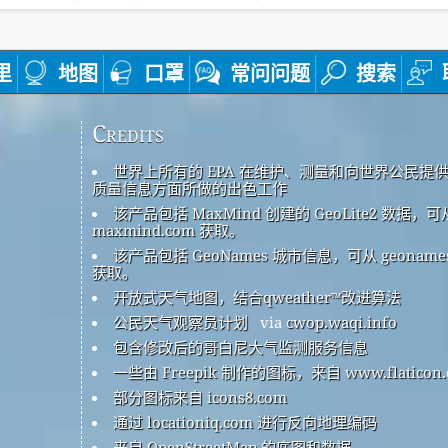
里
地图
口罩
常问问题
搜索
Credits
世界上所有的 EPA 在维护、测量和向世界公民提
质量信息方面所做的出色工作
该产品包括 MaxMind 创建的 GeoLite2 数据，可
maxmind.com 获取。
该产品包括 GeoNames 城市信息，可从 geonames
获取。
开放式天气地图，结合qweather™改进算法
公民天气观察员计划
via
cwop.waqi.info
包含修改后的哥白尼大气监测服务信息
一些由 Freepik 制作的图标，来自 www.flaticon.
部分图标来自 icons8.com
通过 locationiq.com 进行反向地理编码
来自 OpenStreetMap 的底图和数据。