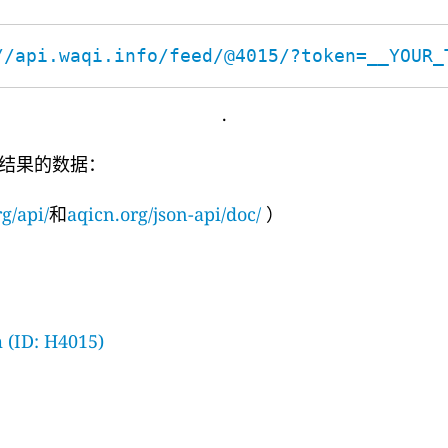
//api.waqi.info/feed/@4015/?token=__YOUR_
.
结果的数据：
g/api/
和
aqicn.org/json-api/doc/
）
 (ID: H4015)