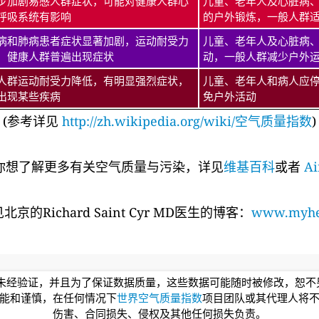
步加剧易感人群症状，可能对健康人群心
儿童、老年人及心脏病
呼吸系统有影响
的户外锻炼，一般人群
病和肺病患者症状显著加剧，运动耐受力
儿童、老年人及心脏病
，健康人群普遍出现症状
动，一般人群减少户外
人群运动耐受力降低，有明显强烈症状，
儿童、老年人和病人应
出现某些疾病
免户外活动
(参考详见
http://zh.wikipedia.org/wiki/空气质量指数
)
你想了解更多有关空气质量与污染，详见
维基百科
或者
Ai
的Richard Saint Cyr MD医生的博客：
www.myhea
均未经验证，并且为了保证数据质量，这些数据可能随时被修改，恕
能和谨慎，在任何情况下
世界空气质量指数
项目团队或其代理人将
伤害、合同损失、侵权及其他任何损失负责。