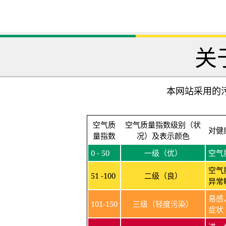
关
本网站采用的污
空气质
空气质量指数级别（状
对健
量指数
况）及表示颜色
0 - 50
一级（优）
空气
空气
51 -100
二级（良）
异常
易感
101-150
三级（轻度污染）
症状