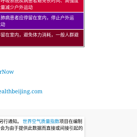
、呼吸系统疾病患者避免长时间、高强度
适量减少户外运动
、肺病患者应停留在室内，停止户外运
运动
停留在室内，避免体力消耗，一般人群避
rNow
lthbeijing.com
不另行通知。
世界空气质量指数
项目在编制
不会为由于提供此数据而直接或间接引起的