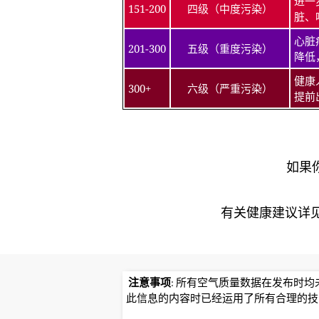
进一
151-200
四级（中度污染）
脏、
心脏
201-300
五级（重度污染）
降低
健康
300+
六级（严重污染）
提前
如果
有关健康建议详见北京
注意事项
: 所有空气质量数据在发布时
此信息的内容时已经运用了所有合理的技