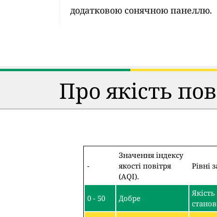
додатковою сонячною панеллю.
Про якість по
Значення індексу
-
якості повітря
Рівні 
(AQI).
Якість
0 - 50
Добре
станов