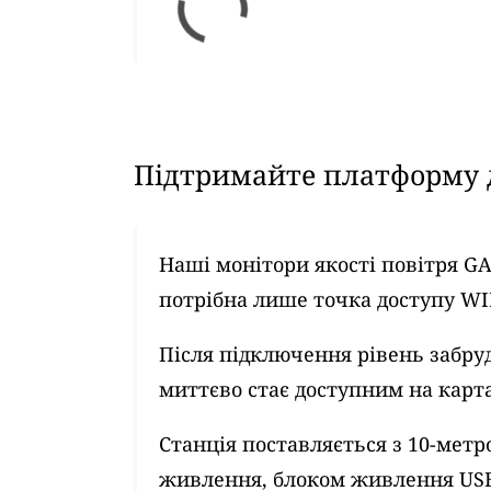
Підтримайте платформу д
Наші монітори якості повітря G
потрібна лише точка доступу WI
Після підключення рівень забру
миттєво стає доступним на картах
Станція поставляється з 10-ме
живлення, блоком живлення US