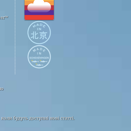
her™
тю
оли будуть доступні нові статті.