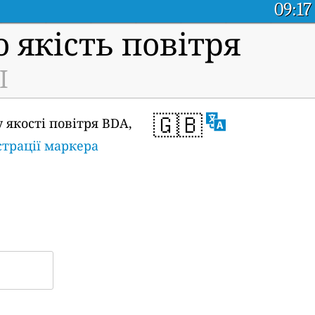
09:17
 якість повітря
I
🇬🇧
 якості повітря BDA,
страції маркера