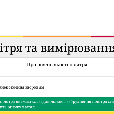
вітря та вимірюванн
Про рівень якості повітря
занепокоєння здоров'ям
 повітря вважається задовільною і забруднення повітря с
ить ризику взагалі