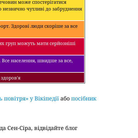
речовин може спостерігатися
о незвично чутливі до забруднення
рт. Здорові люди скоріше за все
их груп можуть мати серйозніші
 Все населення, швидше за все,
 здоров'я
ь повітря» у Вікіпедії
або
посібник
а Сен-Сіра, відвідайте блог