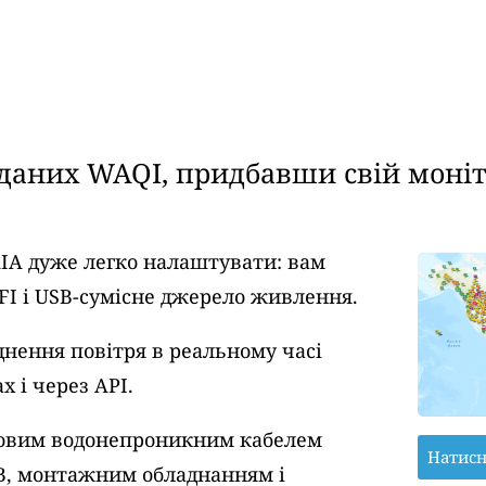
аних WAQI, придбавши свій моніто
AIA дуже легко налаштувати: вам
FI і USB-сумісне джерело живлення.
днення повітря в реальному часі
 і через API.
тровим водонепроникним кабелем
Натисн
B, монтажним обладнанням і