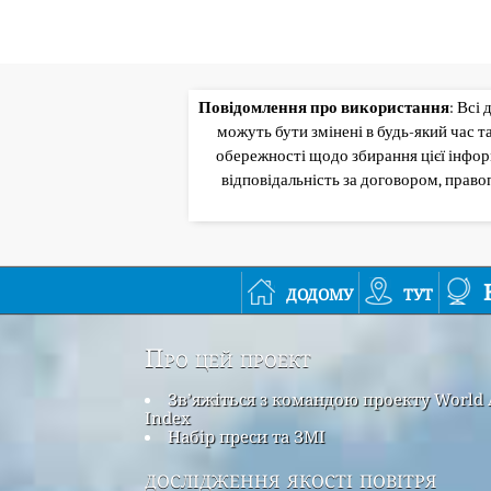
Повідомлення про використання
: Всі
можуть бути змінені в будь-який час 
обережності щодо збирання цієї інформ
відповідальність за договором, прав
додому
тут
Про цей проект
Зв’яжіться з командою проекту World 
Index
Набір преси та ЗМІ
дослідження якості повітря