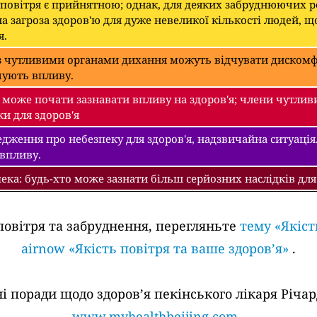
 повітря є прийнятною; однак, для деяких забруднюючих 
а загроза здоров'ю для дуже невеликої кількості людей, щ
я.
 чутливими органами дихання можуть відчувати дискомфо
чують впливу.
може почати зазнавати впливу на здоров'я; члени чутлив
ки для здоров'я
дження про небезпеку для здоров'я, надзвичайна ситуація.
 впливу.
ека: будь-хто може зазнати більш серйозних наслідків для
повітря та забруднення, перегляньте
тему «Якіст
airnow «Якість повітря та ваше здоров’я»
.
поради щодо здоров’я пекінського лікаря Річард
www.myhealthbeijing.com
.