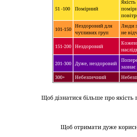
Якість
51 -100
Помірний
помірн
повітр
Нездоровий для
Люди з
101-150
чутливих груп
не від
Кожен 
151-200
Нездоровий
наслід
Попере
201-300
Дуже, нездоровий
зазнає
300+
Небезпечний
Небезп
Щоб дізнатися більше про якість 
Щоб отримати дуже корисні 