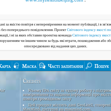
 дані за якістю повітря є неперевіреними на момент публікації, і в зв'я
та без попереднього повідомлення. Проект
Світового індексу якості п
ації, і ні за яких обставин проектна команда
Світового індексу якост
опорушенням чи іншим чином за будь-які втрати, пошкодження або з
опосередковано від надання цих даних.
Карта
Маска
Часті запитання
Пошук
Credits
Air
Усьому EPA світу за чудову роботу з підтри
вимірювання та надання інформації про якіст
повітря громадянам світу
Цей продукт містить дані GeoLite2, створені
MaxMind, доступні на maxmind.com.