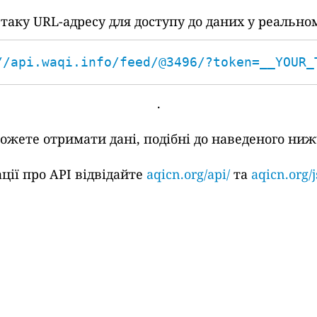
аку URL-адресу для доступу до даних у реальном
//api.waqi.info/feed/@3496/?token=__YOUR_
.
жете отримати дані, подібні до наведеного ниж
ції про API відвідайте
aqicn.org/api/
та
aqicn.org/j