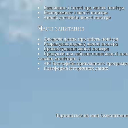
База знань і статті про якість повітря
Експеримент з якості повітря
Аналіз датчиків якості повітря
Часті запитання
Джерело даних про якість повітря
Розрахунок індексу якості повітря
Прогнозування якості повітря
Продукти для забезпечення якості пов
(маски, монітори…)
API (інтерфейс прикладного програму
Платформа історичних даних
Підпишіться на наш безкоштовний