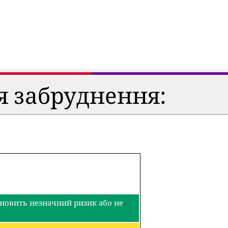
я забруднення:
тановить незначний ризик або не