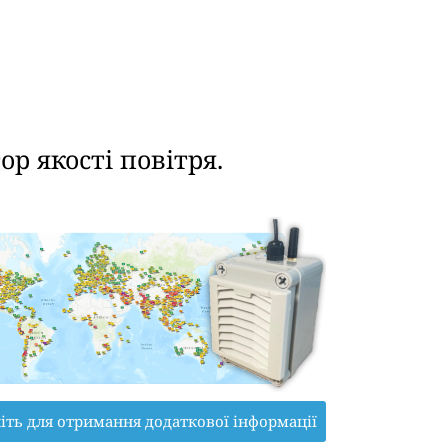
р якості повітря.
іть для отримання додаткової інформації