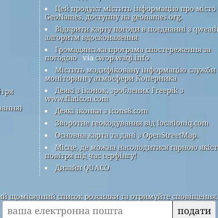
Цей продукт містить інформацію про місто
GeoNames, доступну на geonames.org.
Відкрити карту погоди в поєднанні з qweat
алгоритм вдосконалення
Громадянська програма спостереження за
погодою
via
cwop.waqi.info
Містить модифіковану інформацію служби
моніторингу атмосфери Коперника
Деякі з іконок, зроблених Freepik з
ітря
www.flaticon.com
вання)
Деякі іконки з icons8.com
Зворотне геокодування від locationiq.com
Основна карта та дані з OpenStreetMap.
Місце, де можна насолодитися гарною якіс
повітря під час серфінгу!
Дизайн QUACO
 щомісячний список розсилки та отримуйте сповіщення, к
подати