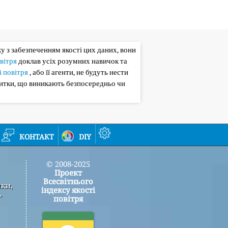
зку з забезпеченням якості цих даних, вони
овітря
доклав усіх розумних навичок та
і повітря
, або її агенти, не будуть нести
битки, що виникають безпосередньо чи
контакт
diy
© 2008-2025
Проект
Всесвітнього
мки,
індексу якості
ь
повітря