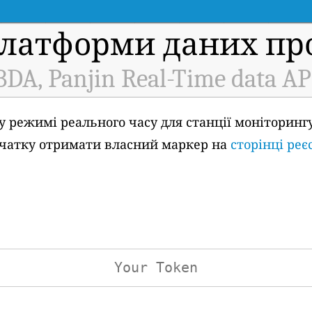
платформи даних про
BDA, Panjin Real-Time data AP
у режимі реального часу для станції моніторингу
спочатку отримати власний маркер на
сторінці реє