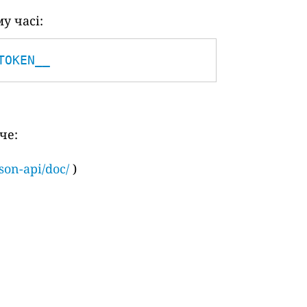
у часі:
TOKEN__
че:
son-api/doc/
)