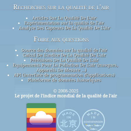
Recherches sur la qualité de l'air
Articles Sur La Qualité De L'air
Expérimentation sur la qualité de l'air
Analyse Des Capteurs De La Qualité De L'air
Foire aux questions
Source des données sur la qualité de l'air
Calcul De L'indice De La Qualité De L'air
Prévisions De La Qualité De L'air
Equipements Pour La Pollution De L'air (masques,
Appareils De Mesure ...)
API (interface de programmation d'applications)
Plateforme de données historiques
© 2008-2025
Le projet de l'indice mondial de la qualité de l'air