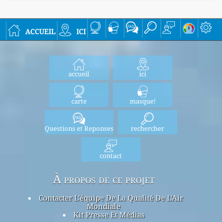
accueil
ici
accueil
ici
carte
masque!
Questions et Reponses
rechercher
contact
À propos de ce projet
Contacter L'équipe De La Qualité De L'Air
Mondiale
Kit Presse Et Médias