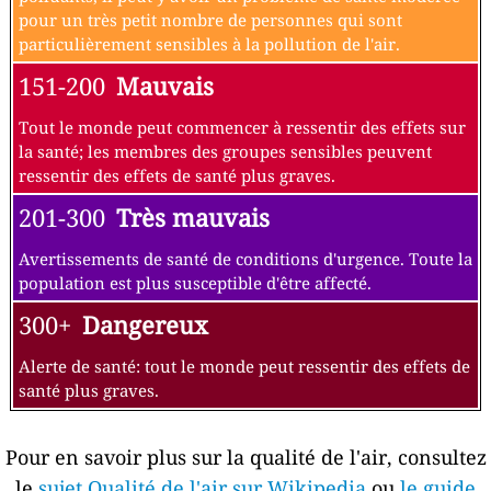
pour un très petit nombre de personnes qui sont
particulièrement sensibles à la pollution de l'air.
151-200
Mauvais
Tout le monde peut commencer à ressentir des effets sur
la santé; les membres des groupes sensibles peuvent
ressentir des effets de santé plus graves.
201-300
Très mauvais
Avertissements de santé de conditions d'urgence. Toute la
population est plus susceptible d'être affecté.
300+
Dangereux
Alerte de santé: tout le monde peut ressentir des effets de
santé plus graves.
Pour en savoir plus sur la qualité de l'air, consultez
le
sujet Qualité de l'air sur Wikipedia
ou
le guide