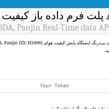
 هوا
BDA, Panjin Real-Time data AP
د.