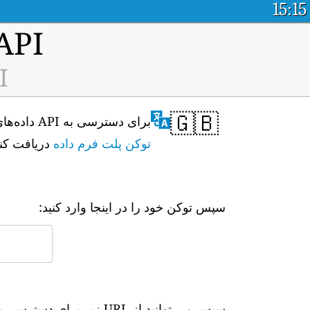
15:15
API پلت فرم داده باز کیفیت
I
🇬🇧
برای دسترسی به API داده‌های بی‌درنگ ایستگاه پایش کیفیت هوای BDA, Panjin (ID: H3496)، ابتدا باید رمز خود را از
توکن پلت فرم داده
دریافت کنی
سپس توکن خود را در اینجا وارد کنید:
سپس می توانید از URL زیر برای دسترسی به داده های بلادرنگ استفاده کنید: