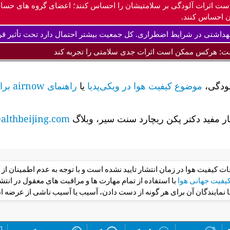
ست اثرات آلودگی بر سلامتیشان را احساس کنند؛ اعضای گروه های حس
 احساس کنند.
داشتی در شرایط اضطراری. کل جمعیت بیشتر احتمال دارد تحت تأثیر قرا
ت: هرکس ممکن است اثرات جدی سلامتی را تجربه کند
لودگی،
موضوع کیفیت هوا در ویکی‌پدیا
یا
راهنمای airnow برای کیفیت هوا و سلامت شما را
ر مفید دکتر پکن ریچارد سنت سیر، وبلاگ
lthbeijing.com
عات کیفیت هوا در زمان انتشار تایید نشده است و با توجه به عدم اطمینان 
فیت جهانی هوا
با استفاده از تمام مهارت ها و مراقبت های معقول در ان
یا نمایندگان آن برای هر گونه از دست دادن، آسیب یا آسیب ناشی از عرضه ا