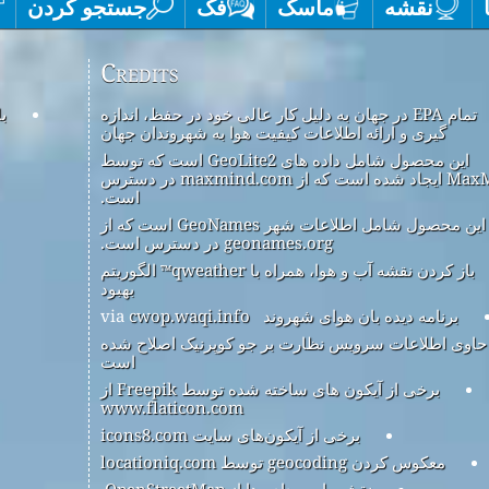
نقشه
ماسک
فک
جستجو کردن
Credits
تمام EPA در جهان به دلیل کار عالی خود در حفظ، اندازه
ب
گیری و ارائه اطلاعات کیفیت هوا به شهروندان جهان
این محصول شامل داده های GeoLite2 است که توسط
MaxMind ایجاد شده است که از maxmind.com در دسترس
است.
این محصول شامل اطلاعات شهر GeoNames است که از
geonames.org در دسترس است.
باز کردن نقشه آب و هوا، همراه با qweather™ الگوریتم
بهبود
برنامه دیده بان هوای شهروند
via
cwop.waqi.info
حاوی اطلاعات سرویس نظارت بر جو کوپرنیک اصلاح شده
است
برخی از آیکون های ساخته شده توسط Freepik از
www.flaticon.com
برخی از آیکون‌های سایت icons8.com
معکوس کردن geocoding توسط locationiq.com
نقشه پایه و داده ها از OpenStreetMap.