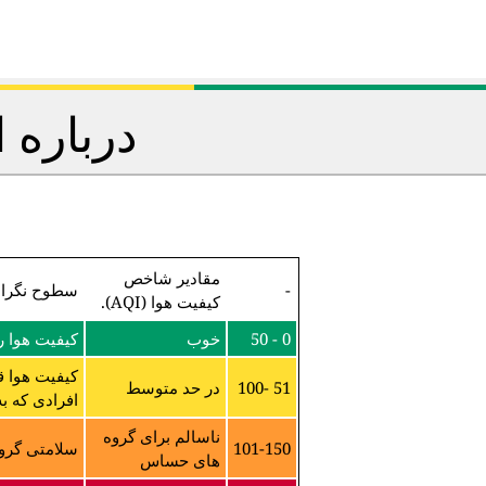
درباره 
مقادیر شاخص
-
سطوح نگرا
کیفیت هوا (AQI).
0 - 50
خوب
کیفیت هوا 
کیفیت هوا ق
51 -100
در حد متوسط
افرادی که ب
ناسالم برای گروه
101-150
سلامتی گروه
های حساس