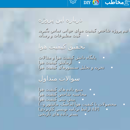
مخاطب
diy
درباره این پروژه
ا تیم پروژه شاخص کیفیت هوای جهانی تماس بگیرید
کیت مطبوعات و رسانه
تحقیق کیفیت هوا
پایگاه دانش کیفیت هوا و مقالات
آزمایش کیفیت هوا
تجزیه و تحلیل سنسورهای کیفیت هوا
سوالات متداول
منبع داده های کیفیت هوا
محاسبه شاخص کیفیت هوا
پیش بینی کیفیت هوا
محصولات با کیفیت هوا (ماسک، مانیتور و…)
API (رابط برنامه نویسی کاربردی)
بستر داده های تاریخی