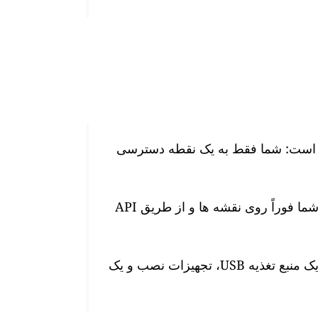
 هوا GAIA ما بسیار آسان است: شما فقط به یک نقطه دسترسی
پس از اتصال، سطوح آلودگی هوا در زمان واقعی شما فوراً روی نقشه ها و از طریق API
این ایستگاه دارای یک کابل برق 10 متری ضد آب، یک منبع تغذیه USB، تجهیزات نصب و یک