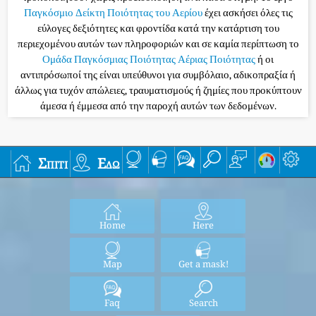
Παγκόσμιο Δείκτη Ποιότητας του Αερίου
έχει ασκήσει όλες τις
εύλογες δεξιότητες και φροντίδα κατά την κατάρτιση του
περιεχομένου αυτών των πληροφοριών και σε καμία περίπτωση το
Ομάδα Παγκόσμιας Ποιότητας Αέριας Ποιότητας
ή οι
αντιπρόσωποί της είναι υπεύθυνοι για συμβόλαιο, αδικοπραξία ή
άλλως για τυχόν απώλειες, τραυματισμούς ή ζημίες που προκύπτουν
άμεσα ή έμμεσα από την παροχή αυτών των δεδομένων.
Σπίτι
Εδώ
Home
Here
Map
Get a mask!
Faq
Search