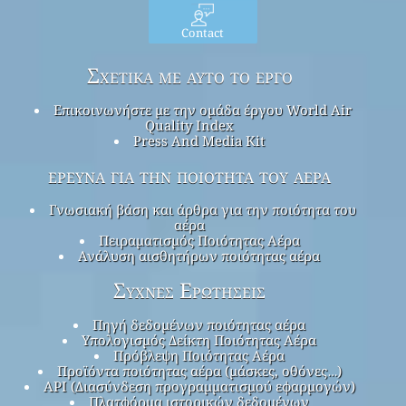
Contact
Σχετικά με αυτό το έργο
Επικοινωνήστε με την ομάδα έργου World Air
Quality Index
Press And Media Kit
έρευνα για την ποιότητα του αέρα
Γνωσιακή βάση και άρθρα για την ποιότητα του
αέρα
Πειραματισμός Ποιότητας Αέρα
Ανάλυση αισθητήρων ποιότητας αέρα
Συχνές Ερωτήσεις
Πηγή δεδομένων ποιότητας αέρα
Υπολογισμός Δείκτη Ποιότητας Αέρα
Πρόβλεψη Ποιότητας Αέρα
Προϊόντα ποιότητας αέρα (μάσκες, οθόνες…)
API (Διασύνδεση προγραμματισμού εφαρμογών)
Πλατφόρμα ιστορικών δεδομένων