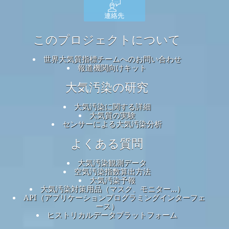
連絡先
このプロジェクトについて
世界大気質指標チームへのお問い合わせ
報道機関向けキット
大気汚染の研究
大気汚染に関する詳細
大気質の実験
センサーによる大気汚染分析
よくある質問
大気汚染観測データ
空気汚染指数算出方法
大気汚染予報
大気汚染対策用品（マスク、モニター...）
API（アプリケーションプログラミングインターフェ
ース）
ヒストリカルデータプラットフォーム