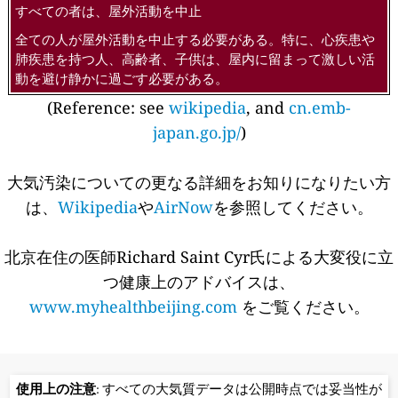
すべての者は、屋外活動を中止
全ての人が屋外活動を中止する必要がある。特に、心疾患や
肺疾患を持つ人、高齢者、子供は、屋内に留まって激しい活
動を避け静かに過ごす必要がある。
(Reference: see
wikipedia
, and
cn.emb-
japan.go.jp/
)
大気汚染についての更なる詳細をお知りになりたい方
は、
Wikipedia
や
AirNow
を参照してください。
北京在住の医師Richard Saint Cyr氏による大変役に立
つ健康上のアドバイスは、
www.myhealthbeijing.com
をご覧ください。
使用上の注意
: すべての大気質データは公開時点では妥当性が