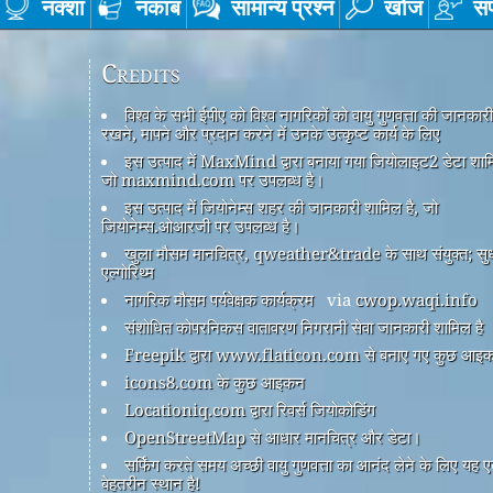
नक्शा
नकाब
सामान्य प्रश्न
खोज
सं
Credits
विश्व के सभी ईपीए को विश्व नागरिकों को वायु गुणवत्ता की जानकार
रखने, मापने और प्रदान करने में उनके उत्कृष्ट कार्य के लिए
इस उत्पाद में MaxMind द्वारा बनाया गया जियोलाइट2 डेटा शामि
जो maxmind.com पर उपलब्ध है।
इस उत्पाद में जियोनेम्स शहर की जानकारी शामिल है, जो
जियोनेम्स.ओआरजी पर उपलब्ध है।
खुला मौसम मानचित्र, qweather&trade के साथ संयुक्त; सु
एल्गोरिथ्म
नागरिक मौसम पर्यवेक्षक कार्यक्रम
via
cwop.waqi.info
संशोधित कोपरनिकस वातावरण निगरानी सेवा जानकारी शामिल है
Freepik द्वारा www.flaticon.com से बनाए गए कुछ आइ
icons8.com के कुछ आइकन
Locationiq.com द्वारा रिवर्स जियोकोडिंग
OpenStreetMap से आधार मानचित्र और डेटा।
सर्फिंग करते समय अच्छी वायु गुणवत्ता का आनंद लेने के लिए यह 
बेहतरीन स्थान है!