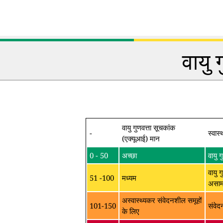
वायु 
वायु गुणवत्ता सूचकांक
-
स्वास्
(एक्यूआई) मान
0 - 50
अच्छा
वायु 
वायु ग
51 -100
मध्यम
असामा
अस्वास्थ्यकर संवेदनशील समूहों
101-150
संवेद
के लिए