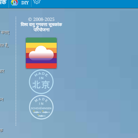
पर्क
diy
© 2008-2025
विश्व वायु गुणवत्ता सूचकांक
परियोजना
ी बनाए
ल है,
धार
कन
एक