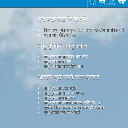
घर
यहाँ
इस प्रोजेक्ट के बारे में
विश्व वायु गुणवत्ता सूचकांक परियोजना टीम से संपर्क करें
प्रेस और मीडिया किट
वायु गुणवत्ता अनुसंधान
वायु गुणवत्ता ज्ञानकोष और लेख
वायु गुणवत्ता प्रयोग
वायु गुणवत्ता सेंसर विश्लेषण
अक्सर पूछे जाने वाले प्रश्नों
वायु गुणवत्ता डेटा स्रोत
वायु गुणवत्ता सूचकांक गणना
वायु गुणवत्ता पूर्वानुमान
वायु गुणवत्ता उत्पाद (मास्क, मॉनिटर...)
एपीआई (एप्लिकेशन प्रोग्रामिंग इंटरफ़ेस)
ऐतिहासिक डेटा प्लेटफ़ॉर्म