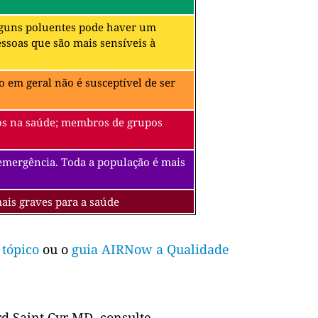
alguns poluentes pode haver um
soas que são mais sensíveis à
 em geral não é susceptível de ser
itos na saúde; membros de grupos
 emergência. Toda a população é mais
mais graves para a saúde
 tópico
ou o
guia AIRNow a Qualidade
d Saint Cyr MD, consulte