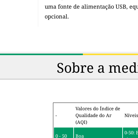
uma fonte de alimentação USB, eq
opcional.
Sobre a medi
Valores do Índice de
-
Qualidade do Ar
Nívei
(AQI)
0-50: 
0 - 50
Boa