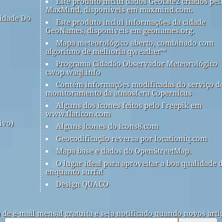
Este produto inclui dados GeoLite2 criados pel
MaxMind, disponíveis em maxmind.com.
idade Do
Este produto inclui informações da cidade
GeoNames, disponíveis em geonames.org.
Mapa meteorológico aberto, combinado com
algoritmo de melhoria qweather™
Programa Cidadão Observador Meteorológico
cwop.waqi.info
Contém informações modificadas do serviço d
monitoramento da atmosfera Copernicus
Alguns dos ícones feitos pelo Freepik em
www.flaticon.com
ivo)
Alguns ícones do icons8.com
Geocodificação reversa por locationiq.com
Mapa base e dados do OpenStreetMap.
O lugar ideal para aproveitar a boa qualidade 
enquanto surfa!
Design QUACO
a de e-mail mensal gratuita e seja notificado quando novos arti