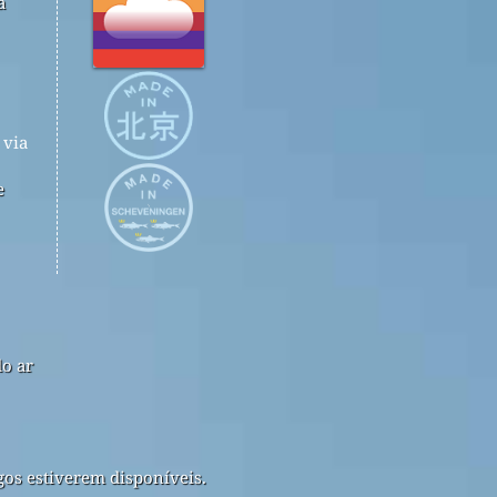
a
via
e
do ar
gos estiverem disponíveis.