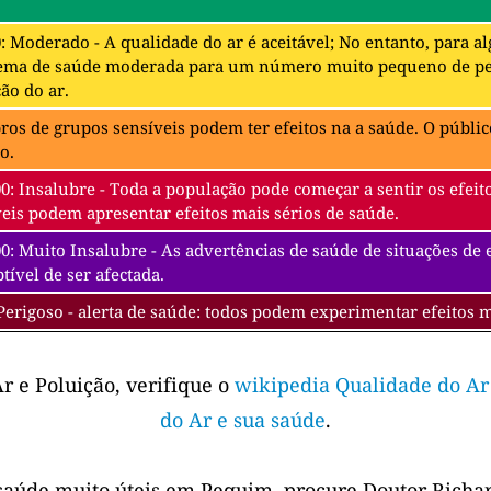
0: Moderado - A qualidade do ar é aceitável; No entanto, para 
ema de saúde moderada para um número muito pequeno de pes
ão do ar.
s de grupos sensíveis podem ter efeitos na a saúde. O público
o.
00: Insalubre - Toda a população pode começar a sentir os efe
eis podem apresentar efeitos mais sérios de saúde.
0: Muito Insalubre - As advertências de saúde de situações de
tível de ser afectada.
Perigoso - alerta de saúde: todos podem experimentar efeitos 
r e Poluição, verifique o
wikipedia Qualidade do Ar
do Ar e sua saúde
.
saúde muito úteis em Pequim, procure Doutor Richar