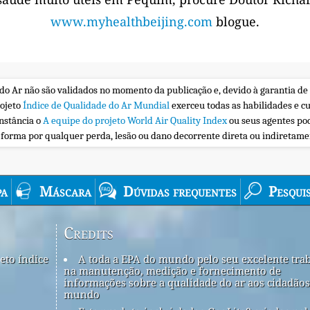
www.myhealthbeijing.com
blogue.
 do Ar não são validados no momento da publicação e, devido à garantia de
rojeto
Índice de Qualidade do Ar Mundial
exerceu todas as habilidades e c
nstância o
A equipe do projeto World Air Quality Index
ou seus agentes po
a forma por qualquer perda, lesão ou dano decorrente direta ou indiretam
a
Máscara
Dúvidas frequentes
Pesqui
Credits
eto índice
A toda a EPA do mundo pelo seu excelente tra
na manutenção, medição e fornecimento de
informações sobre a qualidade do ar aos cidadãos
mundo