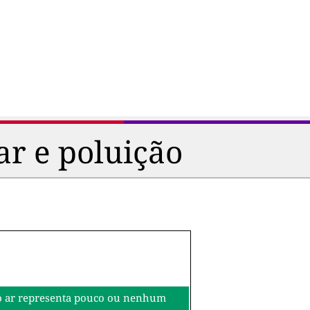
ar e poluição
o do ar representa pouco ou nenhum