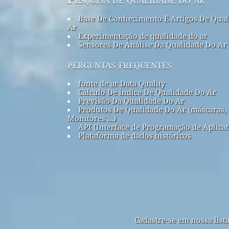
Base De Conhecimento E Artigos De Qual
Ar
Experimentação de qualidade do ar
Sensores De Análise Da Qualidade Do Ar
perguntas frequentes
fonte de ar Data Quality
Cálculo De índice De Qualidade Do Ar
Previsão Da Qualidade Do Ar
Produtos De Qualidade Do Ar (máscaras,
Monitores ...)
API (Interface de Programação de Aplicat
Plataforma de dados históricos
Cadastre-se em nossa list