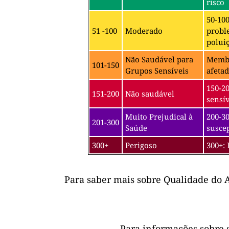
risco
50-10
51 -100
Moderado
probl
poluiç
Não Saudável para
Membro
101-150
Grupos Sensíveis
afetad
150-2
151-200
Não saudável
sensív
Muito Prejudical à
200-30
201-300
Saúde
suscep
300+
Perigoso
300+: 
Para saber mais sobre Qualidade do A
Para informações sobre 