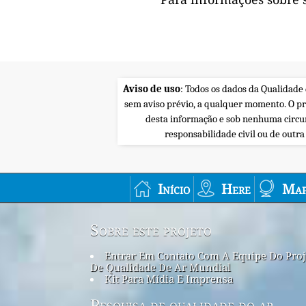
Aviso de uso
: Todos os dados da Qualidade
sem aviso prévio, a qualquer momento. O p
desta informação e sob nenhuma circu
responsabilidade civil ou de outr
Início
Here
Map
Sobre este projeto
Entrar Em Contato Com A Equipe Do Proj
De Qualidade De Ar Mundial
Kit Para Mídia E Imprensa
Pesquisa de qualidade do ar