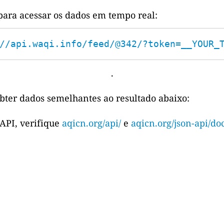
para acessar os dados em tempo real:
//api.waqi.info/feed/@342/?token=__YOUR_
.
bter dados semelhantes ao resultado abaixo:
 API, verifique
aqicn.org/api/
e
aqicn.org/json-api/doc