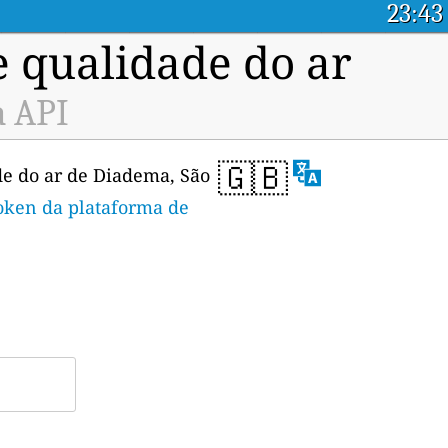
23:43
e qualidade do ar
a API
🇬🇧
de do ar de Diadema, São
token da plataforma de