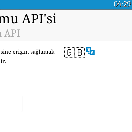
04:29
rmu API'si
a API
🇬🇧
'sine erişim sağlamak
ir.