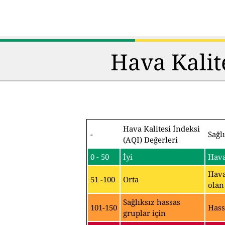
Hava Kalit
Hava Kalitesi İndeksi
-
Sağl
(AQI) Değerleri
0 - 50
İyi
Hava
Hava
51 -100
Orta
olan
Sağlıksız hassas
101-150
Hass
gruplar için