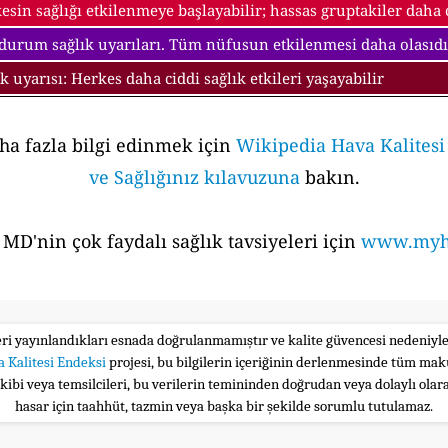
esin sağlığı etkilenmeye başlayabilir; hassas gruptakiler daha ci
 durum sağlık uyarıları. Tüm nüfusun etkilenmesi daha olasıdı
ık uyarısı: Herkes daha ciddi sağlık etkileri yaşayabilir
aha fazla bilgi edinmek için
Wikipedia Hava Kalites
ve Sağlığınız kılavuzuna
bakın.
MD'nin çok faydalı sağlık tavsiyeleri için
www.myhe
leri yayınlandıkları esnada doğrulanmamıştır ve kalite güvencesi nedeniy
 Kalitesi Endeksi
projesi, bu bilgilerin içeriğinin derlenmesinde tüm maku
ekibi veya temsilcileri, bu verilerin temininden doğrudan veya dolaylı ola
hasar için taahhüt, tazmin veya başka bir şekilde sorumlu tutulamaz.