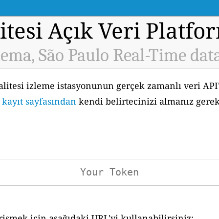
tesi Açık Veri Platfo
ema, São Paulo Real-Time dat
alitesi izleme istasyonunun gerçek zamanlı veri API
i kayıt sayfasından
kendi belirtecinizi almanız gerek
işmek için aşağıdaki URL'yi kullanabilirsiniz: