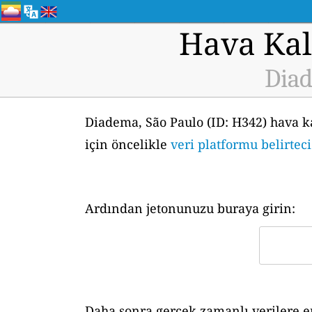
Hava Kali
Diad
Diadema, São Paulo (ID: H342) hava k
için öncelikle
veri platformu belirtec
Ardından jetonunuzu buraya girin:
Daha sonra gerçek zamanlı verilere er