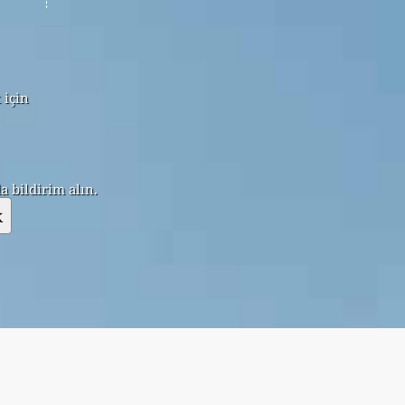
 için
 bildirim alın.
k