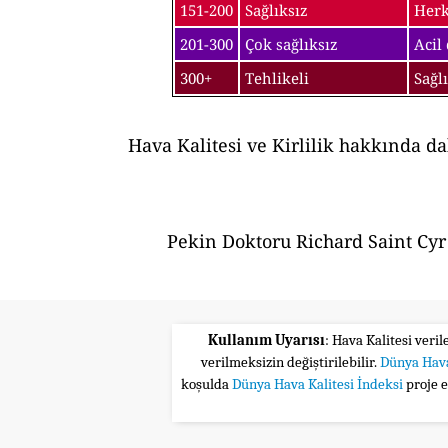
151-200
Sağlıksız
Herk
201-300
Çok sağlıksız
Acil
300+
Tehlikeli
Sağl
Hava Kalitesi ve Kirlilik hakkında d
Pekin Doktoru Richard Saint Cyr 
Kullanım Uyarısı
: Hava Kalitesi veri
verilmeksizin değiştirilebilir.
Dünya Hava
koşulda
Dünya Hava Kalitesi İndeksi
proje 