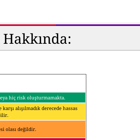
ü Hakkında:
 veya hiç risk oluşturmamakta.
ine karşı alışılmadık derecede hassas
lir.
i olası değildir.