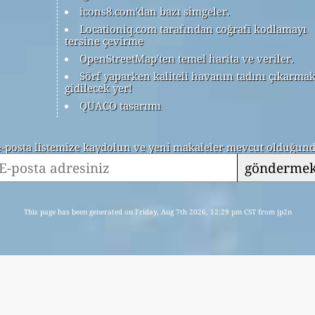
icons8.com'dan bazı simgeler.
Locationiq.com tarafından coğrafi kodlamayı
tersine çevirme
OpenStreetMap'ten temel harita ve veriler.
Sörf yaparken kaliteli havanın tadını çıkarmak
gidilecek yer!
QUACO tasarımı
 e-posta listemize kaydolun ve yeni makaleler mevcut olduğunda
gönderme
This page has been generated on Friday, Aug 7th 2026, 12:29 pm CST from jp2n