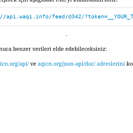
//api.waqi.info/feed/@342/?token=__YOUR_
.
nuca benzer verileri elde edebileceksiniz:
icn.org/api/
ve
aqicn.org/json-api/doc/ adreslerini
ko