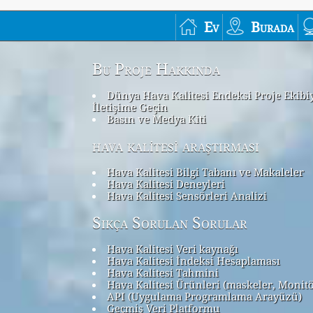
Ev
Burada
Bu Proje Hakkında
Dünya Hava Kalitesi Endeksi Proje Ekibi
İletişime Geçin
Basın ve Medya Kiti
hava kalitesi araştırması
Hava Kalitesi Bilgi Tabanı ve Makaleler
Hava Kalitesi Deneyleri
Hava Kalitesi Sensörleri Analizi
Sıkça Sorulan Sorular
Hava Kalitesi Veri kaynağı
Hava Kalitesi İndeksi Hesaplaması
Hava Kalitesi Tahmini
Hava Kalitesi Ürünleri (maskeler, Monit
API (Uygulama Programlama Arayüzü)
Geçmiş Veri Platformu