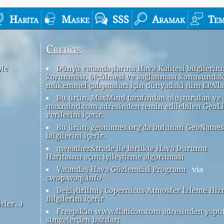
Harita
Maske
SSS
Aramak
Tem
Credits
yle
Dünya vatandaşlarına Hava Kalitesi bilgilerin
korunması, ölçülmesi ve sağlanması konusundak
mükemmel çalışmaları için dünyadaki tüm EPA'la
Bu ürün, MaxMind tarafından oluşturulan ve
maxmind.com adresinden temin edilebilen GeoLi
verilerini içerir.
Bu ürün, geonames.org'da bulunan GeoNames
bilgilerini içerir.
qweather&trade ile birlikte Hava Durumu
Haritasını açın; iyileştirme algoritması
Vatandaş Hava Gözlemcisi Programı
via
cwop.waqi.info
Değiştirilmiş Copernicus Atmosfer İzleme Hiz
Bilgilerini içerir
örler…)
Freepik'in www.flaticon.com adresinden yaptı
simgelerden bazıları