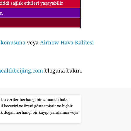
ddi sağlık etkileri yaşayabilir
r.
i konusuna
veya
Airnow Hava Kalitesi
althbeijing.com
bloguna bakın.
le bu veriler herhangi bir zamanda haber
l beceriyi ve özeni göstermiştir ve hiçbir
rak doğan herhangi bir kayıp, yaralanma veya