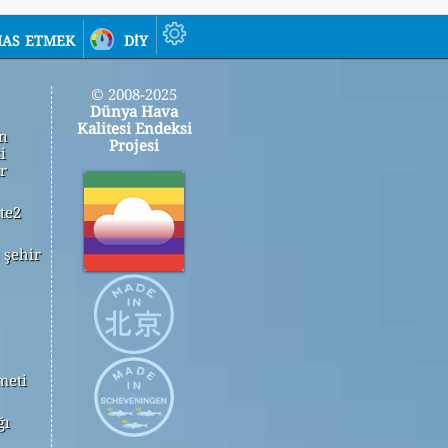
as etmek
diy
© 2008-2025
Dünya Hava
Kalitesi Endeksi
in
Projesi
i
r
te2
 şehir
meti
ğı