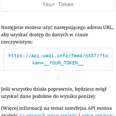
Następnie możesz użyć następującego adresu URL,
aby uzyskać dostęp do danych w czasie
rzeczywistym:
https://api.waqi.info/feed/@337/?to
ken=__YOUR_TOKEN__
.
Jeśli wszystko działa poprawnie, będziesz mógł
uzyskać dane podobne do wyniku poniżej:
(Więcej informacji na temat interfejsu API można
znaleźć
na stronach aqicn.org/api/
i
aqicn.org/json-