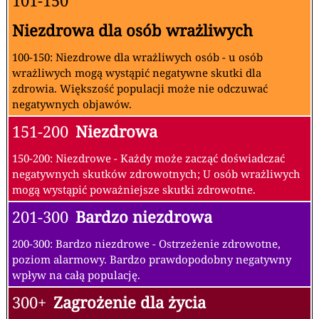
101-150
Niezdrowa dla osób wrażliwych
100-150: Niezdrowe dla wrażliwych osób - u osób
wrażliwych mogą wystąpić negatywne skutki dla
zdrowia. Większość populacji może nie odczuwać
negatywnych objawów.
151-200
Niezdrowa
150-200: Niezdrowe - Każdy może zacząć doświadczać
negatywnych skutków zdrowotnych; U osób wrażliwych
mogą wystąpić poważniejsze skutki zdrowotne.
201-300
Bardzo niezdrowa
200-300: Bardzo niezdrowe - Ostrzeżenie zdrowotne,
poziom alarmowy. Bardzo prawdopodobny negatywny
wpływ na całą populację.
300+
Zagrożenie dla życia