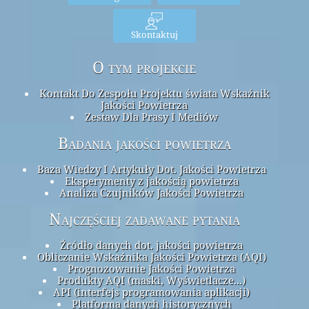
Skontaktuj
O tym projekcie
Kontakt Do Zespołu Projektu świata Wskaźnik
Jakości Powietrza
Zestaw Dla Prasy I Mediów
Badania jakości powietrza
Baza Wiedzy I Artykuły Dot. Jakości Powietrza
Eksperymenty z jakością powietrza
Analiza Czujników Jakości Powietrza
Najczęściej zadawane pytania
Źródło danych dot. jakości powietrza
Obliczanie Wskaźnika Jakości Powietrza (AQI)
Prognozowanie Jakości Powietrza
Produkty AQI (maski, Wyświetlacze...)
API (interfejs programowania aplikacji)
Platforma danych historycznych