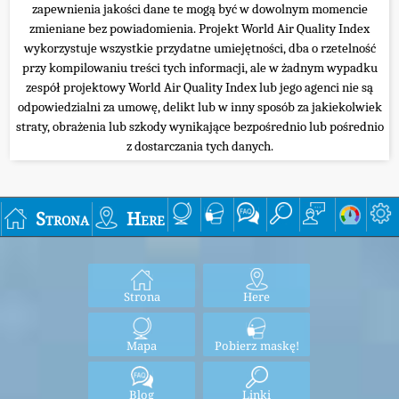
zapewnienia jakości dane te mogą być w dowolnym momencie
zmieniane bez powiadomienia. Projekt World Air Quality Index
wykorzystuje wszystkie przydatne umiejętności, dba o rzetelność
przy kompilowaniu treści tych informacji, ale w żadnym wypadku
zespół projektowy World Air Quality Index lub jego agenci nie są
odpowiedzialni za umowę, delikt lub w inny sposób za jakiekolwiek
straty, obrażenia lub szkody wynikające bezpośrednio lub pośrednio
z dostarczania tych danych.
Strona
Here
Strona
Here
Mapa
Pobierz maskę!
Blog
Linki