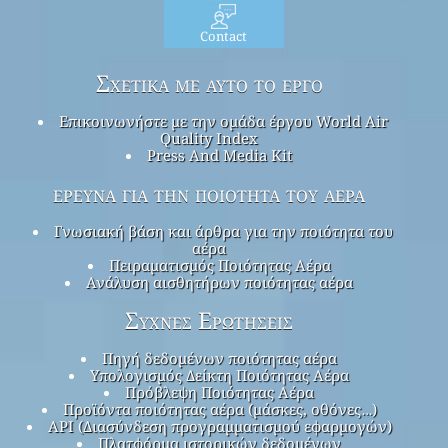
Contact
Σχετικά με αυτό το έργο
Επικοινωνήστε με την ομάδα έργου World Air
Quality Index
Press And Media Kit
έρευνα για την ποιότητα του αέρα
Γνωσιακή βάση και άρθρα για την ποιότητα του
αέρα
Πειραματισμός Ποιότητας Αέρα
Ανάλυση αισθητήρων ποιότητας αέρα
Συχνές Ερωτήσεις
Πηγή δεδομένων ποιότητας αέρα
Υπολογισμός Δείκτη Ποιότητας Αέρα
Πρόβλεψη Ποιότητας Αέρα
Προϊόντα ποιότητας αέρα (μάσκες, οθόνες…)
API (Διασύνδεση προγραμματισμού εφαρμογών)
Πλατφόρμα ιστορικών δεδομένων