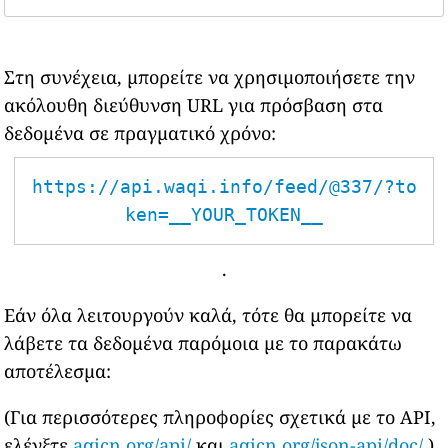
Στη συνέχεια, μπορείτε να χρησιμοποιήσετε την
ακόλουθη διεύθυνση URL για πρόσβαση στα
δεδομένα σε πραγματικό χρόνο:
https://api.waqi.info/feed/@337/?to
ken=__YOUR_TOKEN__
.
Εάν όλα λειτουργούν καλά, τότε θα μπορείτε να
λάβετε τα δεδομένα παρόμοια με το παρακάτω
αποτέλεσμα:
(Για περισσότερες πληροφορίες σχετικά με το API,
ελέγξτε
aqicn.org/api/
και
aqicn.org/json-api/doc/
)