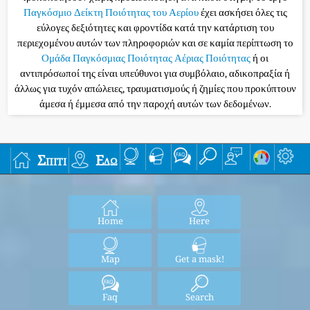
Παγκόσμιο Δείκτη Ποιότητας του Αερίου
έχει ασκήσει όλες τις
εύλογες δεξιότητες και φροντίδα κατά την κατάρτιση του
περιεχομένου αυτών των πληροφοριών και σε καμία περίπτωση το
Ομάδα Παγκόσμιας Ποιότητας Αέριας Ποιότητας
ή οι
αντιπρόσωποί της είναι υπεύθυνοι για συμβόλαιο, αδικοπραξία ή
άλλως για τυχόν απώλειες, τραυματισμούς ή ζημίες που προκύπτουν
άμεσα ή έμμεσα από την παροχή αυτών των δεδομένων.
Σπίτι
Εδώ
Home
Here
Map
Get a mask!
Faq
Search