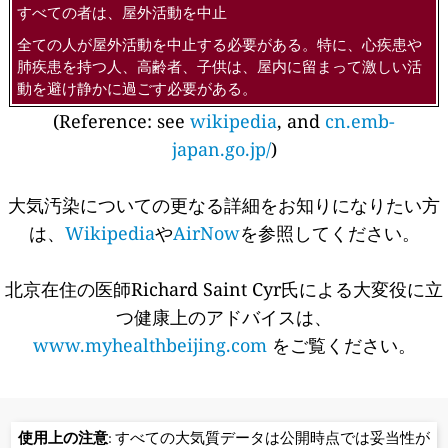
すべての者は、屋外活動を中止
全ての人が屋外活動を中止する必要がある。特に、心疾患や
肺疾患を持つ人、高齢者、子供は、屋内に留まって激しい活
動を避け静かに過ごす必要がある。
(Reference: see
wikipedia
, and
cn.emb-
japan.go.jp/
)
大気汚染についての更なる詳細をお知りになりたい方
は、
Wikipedia
や
AirNow
を参照してください。
北京在住の医師Richard Saint Cyr氏による大変役に立
つ健康上のアドバイスは、
www.myhealthbeijing.com
をご覧ください。
使用上の注意
: すべての大気質データは公開時点では妥当性が