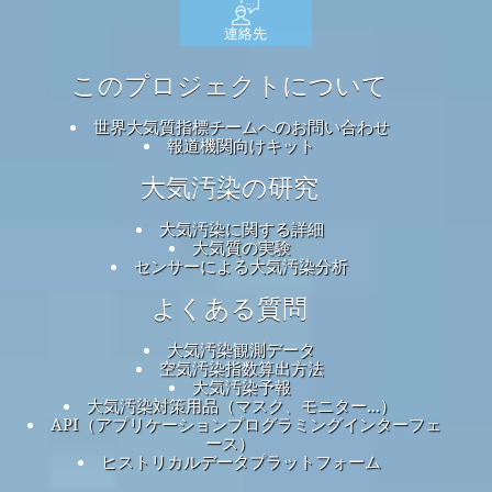
連絡先
このプロジェクトについて
世界大気質指標チームへのお問い合わせ
報道機関向けキット
大気汚染の研究
大気汚染に関する詳細
大気質の実験
センサーによる大気汚染分析
よくある質問
大気汚染観測データ
空気汚染指数算出方法
大気汚染予報
大気汚染対策用品（マスク、モニター...）
API（アプリケーションプログラミングインターフェ
ース）
ヒストリカルデータプラットフォーム