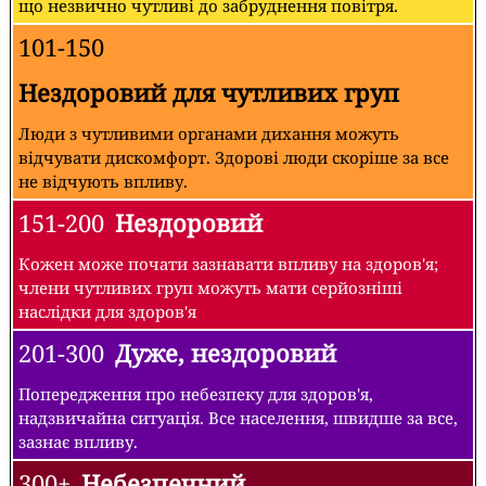
що незвично чутливі до забруднення повітря.
101-150
Нездоровий для чутливих груп
Люди з чутливими органами дихання можуть
відчувати дискомфорт. Здорові люди скоріше за все
не відчують впливу.
151-200
Нездоровий
Кожен може почати зазнавати впливу на здоров'я;
члени чутливих груп можуть мати серйозніші
наслідки для здоров'я
201-300
Дуже, нездоровий
Попередження про небезпеку для здоров'я,
надзвичайна ситуація. Все населення, швидше за все,
зазнає впливу.
300+
Небезпечний