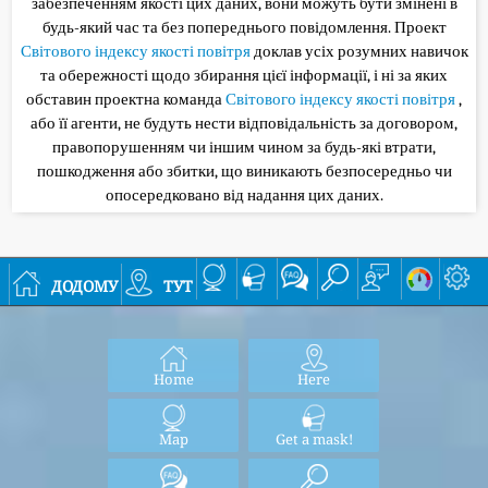
забезпеченням якості цих даних, вони можуть бути змінені в
будь-який час та без попереднього повідомлення. Проект
Світового індексу якості повітря
доклав усіх розумних навичок
та обережності щодо збирання цієї інформації, і ні за яких
обставин проектна команда
Світового індексу якості повітря
,
або її агенти, не будуть нести відповідальність за договором,
правопорушенням чи іншим чином за будь-які втрати,
пошкодження або збитки, що виникають безпосередньо чи
опосередковано від надання цих даних.
додому
тут
Home
Here
Map
Get a mask!