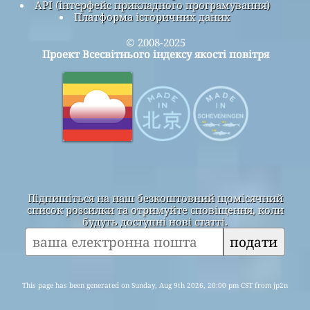
API (інтерфейс прикладного програмування)
Платформа історичних даних
© 2008-2025
Проект Всесвітнього індексу якості повітря
Підпишіться на наш безкоштовний щомісячний
список розсилки та отримуйте сповіщення, коли
будуть доступні нові статті.
подати
This page has been generated on Sunday, Aug 9th 2026, 20:00 pm CST from jp2n