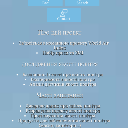
Faq
Search
Contact
Про цей проект
Зв’яжіться з командою проекту World Air
Index
Набір преси та ЗМІ
дослідження якості повітря
База знань і статті про якість повітря
Експеримент з якості повітря
Аналіз датчиків якості повітря
Часті запитання
Джерело даних про якість повітря
Розрахунок індексу якості повітря
Прогнозування якості повітря
Продукти для забезпечення якості повітря
(маски, монітори…)