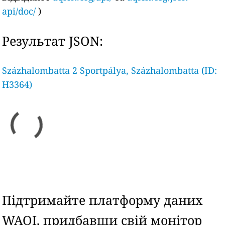
api/doc/
)
Результат JSON:
Százhalombatta 2 Sportpálya, Százhalombatta (ID:
H3364)
Підтримайте платформу даних
WAQI, придбавши свій монітор