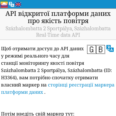
API відкритої платформи даних
про якість повітря
Százhalombatta 2 Sportpálya, Százhalombatta
Real-Time data API
🇬🇧
Щоб отримати доступ до API даних
у режимі реального часу для
станції моніторингу якості повітря
Százhalombatta 2 Sportpálya, Százhalombatta (ID:
H3364), вам потрібно спочатку отримати
власний маркер на
сторінці реєстрації маркера
платформи даних
.
Потім введіть свій маркер тут: