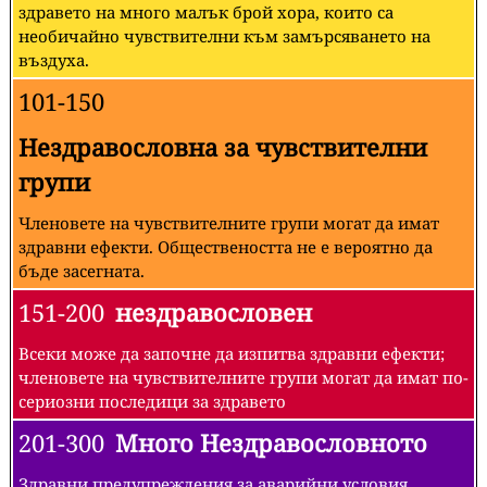
здравето на много малък брой хора, които са
необичайно чувствителни към замърсяването на
въздуха.
101-150
Нездравословна за чувствителни
групи
Членовете на чувствителните групи могат да имат
здравни ефекти. Обществеността не е вероятно да
бъде засегната.
151-200
нездравословен
Всеки може да започне да изпитва здравни ефекти;
членовете на чувствителните групи могат да имат по-
сериозни последици за здравето
201-300
Много Нездравословното
Здравни предупреждения за аварийни условия.