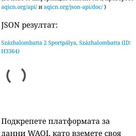
aqicn.org/api/
и
aqicn.org/json-api/doc/
)
JSON резултат:
Százhalombatta 2 Sportpálya, Százhalombatta (ID:
H3364)
Подкрепете платформата за
данни WAQI, като вземете своя