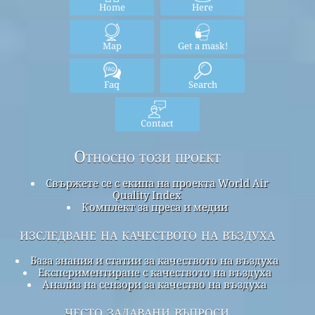
Home
Here
Map
Get a mask!
Faq
Search
Contact
Относно този проект
Свържете се с екипа на проекта World Air
Quality Index
Комплект за преса и медии
изследване на качеството на въздуха
База знания и статии за качеството на въздуха
Експериментиране с качеството на въздуха
Анализ на сензори за качество на въздуха
често задавани въпроси