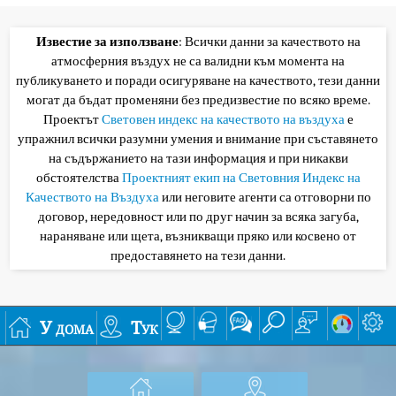
Известие за използване
: Всички данни за качеството на
атмосферния въздух не са валидни към момента на
публикуването и поради осигуряване на качеството, тези данни
могат да бъдат променяни без предизвестие по всяко време.
Проектът
Световен индекс на качеството на въздуха
е
упражнил всички разумни умения и внимание при съставянето
на съдържанието на тази информация и при никакви
обстоятелства
Проектният екип на Световния Индекс на
Качеството на Въздуха
или неговите агенти са отговорни по
договор, нередовност или по друг начин за всяка загуба,
нараняване или щета, възникващи пряко или косвено от
предоставянето на тези данни.
У дома
Тук