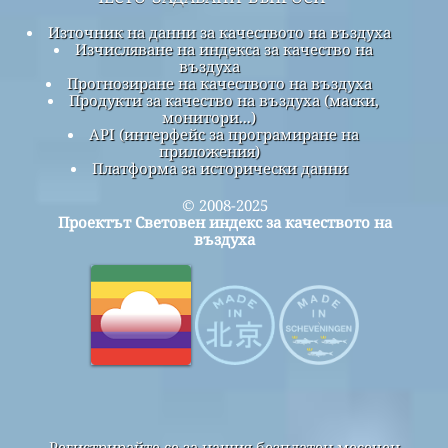
Източник на данни за качеството на въздуха
Изчисляване на индекса за качество на
въздуха
Прогнозиране на качеството на въздуха
Продукти за качество на въздуха (маски,
монитори...)
API (интерфейс за програмиране на
приложения)
Платформа за исторически данни
© 2008-2025
Проектът Световен индекс за качеството на
въздуха
Регистрирайте се за нашия безплатен месечен