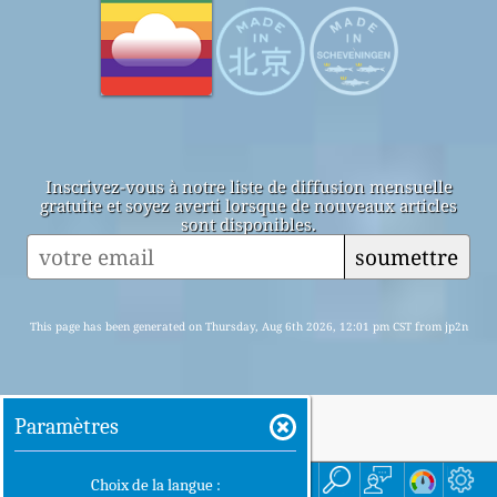
Inscrivez-vous à notre liste de diffusion mensuelle
gratuite et soyez averti lorsque de nouveaux articles
sont disponibles.
soumettre
This page has been generated on Thursday, Aug 6th 2026, 12:01 pm CST from jp2n
Paramètres
accueil
ici
Choix de la langue :