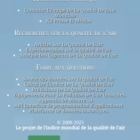
Contacter L'équipe De La Qualité De L'Air
Mondiale
Kit Presse Et Médias
Recherches sur la qualité de l'air
Articles Sur La Qualité De L'air
Expérimentation sur la qualité de l'air
Analyse Des Capteurs De La Qualité De L'air
Foire aux questions
Source des données sur la qualité de l'air
Calcul De L'indice De La Qualité De L'air
Prévisions De La Qualité De L'air
Equipements Pour La Pollution De L'air (masques,
Appareils De Mesure ...)
API (interface de programmation d'applications)
Plateforme de données historiques
© 2008-2025
Le projet de l'indice mondial de la qualité de l'air