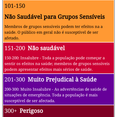
101-150
Não Saudável para Grupos Sensíveis
Membros de grupos sensíveis podem ter efeitos na a
saúde. O público em geral não é susceptível de ser
afetado.
151-200
Não saudável
150-200: Insalubre - Toda a população pode começar a
sentir os efeitos na saúde; membros de grupos sensíveis
podem apresentar efeitos mais sérios de saúde.
201-300
Muito Prejudical à Saúde
200-300: Muito Insalubre - As advertências de saúde de
situações de emergência. Toda a população é mais
susceptível de ser afectada.
300+
Perigoso