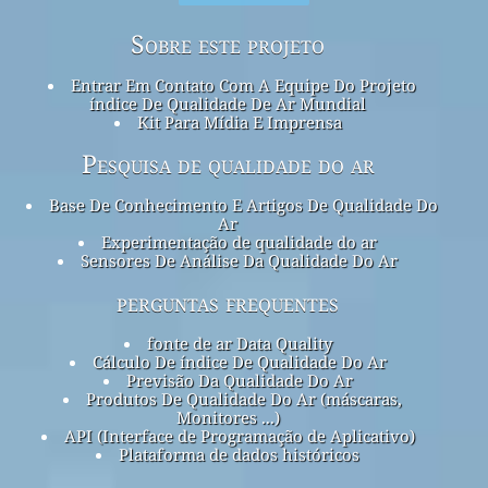
Sobre este projeto
Entrar Em Contato Com A Equipe Do Projeto
índice De Qualidade De Ar Mundial
Kit Para Mídia E Imprensa
Pesquisa de qualidade do ar
Base De Conhecimento E Artigos De Qualidade Do
Ar
Experimentação de qualidade do ar
Sensores De Análise Da Qualidade Do Ar
perguntas frequentes
fonte de ar Data Quality
Cálculo De índice De Qualidade Do Ar
Previsão Da Qualidade Do Ar
Produtos De Qualidade Do Ar (máscaras,
Monitores ...)
API (Interface de Programação de Aplicativo)
Plataforma de dados históricos