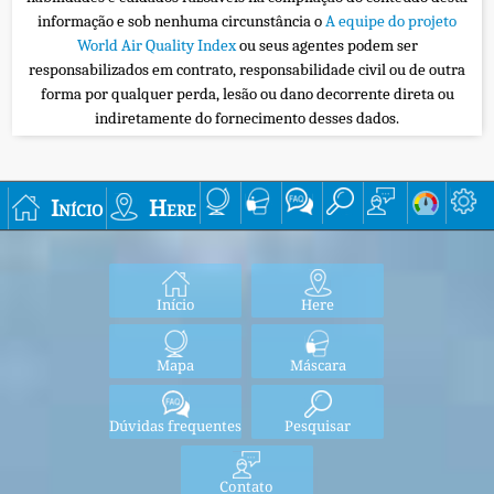
informação e sob nenhuma circunstância o
A equipe do projeto
World Air Quality Index
ou seus agentes podem ser
responsabilizados em contrato, responsabilidade civil ou de outra
forma por qualquer perda, lesão ou dano decorrente direta ou
indiretamente do fornecimento desses dados.
Início
Here
Início
Here
Mapa
Máscara
Dúvidas frequentes
Pesquisar
Contato