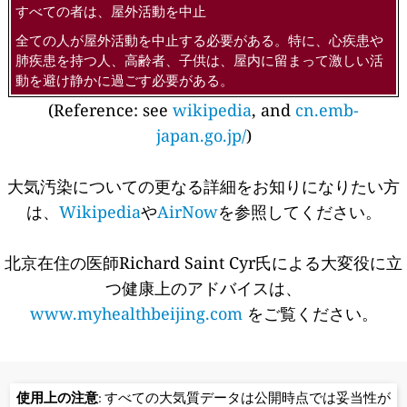
すべての者は、屋外活動を中止
全ての人が屋外活動を中止する必要がある。特に、心疾患や
肺疾患を持つ人、高齢者、子供は、屋内に留まって激しい活
動を避け静かに過ごす必要がある。
(Reference: see
wikipedia
, and
cn.emb-
japan.go.jp/
)
大気汚染についての更なる詳細をお知りになりたい方
は、
Wikipedia
や
AirNow
を参照してください。
北京在住の医師Richard Saint Cyr氏による大変役に立
つ健康上のアドバイスは、
www.myhealthbeijing.com
をご覧ください。
使用上の注意
: すべての大気質データは公開時点では妥当性が