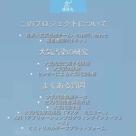
連絡先
このプロジェクトについて
世界大気質指標チームへのお問い合わせ
報道機関向けキット
大気汚染の研究
大気汚染に関する詳細
大気質の実験
センサーによる大気汚染分析
よくある質問
大気汚染観測データ
空気汚染指数算出方法
大気汚染予報
大気汚染対策用品（マスク、モニター...）
API（アプリケーションプログラミングインターフェ
ース）
ヒストリカルデータプラットフォーム