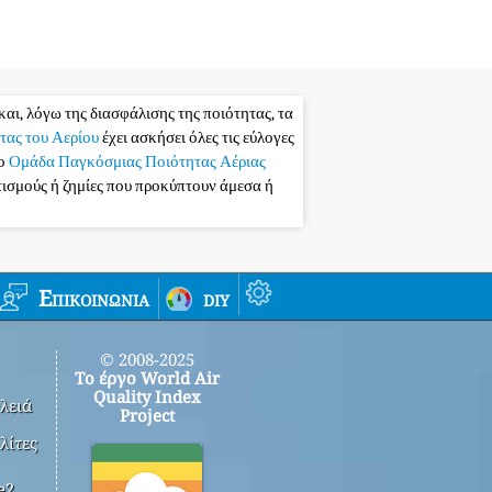
και, λόγω της διασφάλισης της ποιότητας, τα
τας του Αερίου
έχει ασκήσει όλες τις εύλογες
το
Ομάδα Παγκόσμιας Ποιότητας Αέριας
ατισμούς ή ζημίες που προκύπτουν άμεσα ή
Επικοινωνία
diy
© 2008-2025
Το έργο World Air
Quality Index
λειά
Project
λίτες
e2