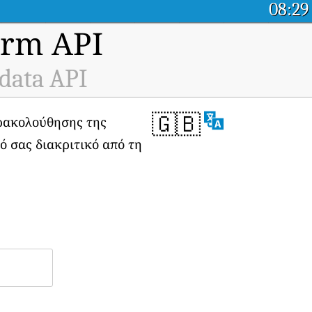
08:29
orm API
 data API
🇬🇧
αρακολούθησης της
κό σας διακριτικό από τη