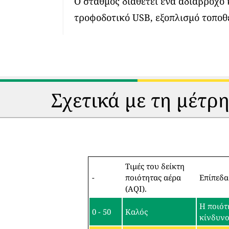
Ο σταθμός διαθέτει ένα αδιάβροχο
τροφοδοτικό USB, εξοπλισμό τοποθ
Σχετικά με τη μέτρ
Τιμές του δείκτη
-
ποιότητας αέρα
Επίπεδα
(AQI).
Η ποιότ
0 - 50
Καλός
κίνδυν