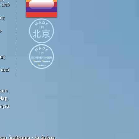
 από
ης
ν
ίας
k από
.com
Map.
τητα
ναι διαθέσιμα νέα άρθρα.