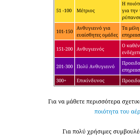
Η ποιότ
51 -100
Μέτριος
για την
ρύπανσ
Ανθυγιεινό για
Τα μέλη
101-150
ευαίσθητες ομάδες
επηρεασ
Ο καθέν
151-200
Ανθυγιεινός
ενδέχετ
Προειδο
201-300
Πολύ Ανθυγιεινό
επηρεασ
300+
Επικίνδυνος
Προειδο
Για να μάθετε περισσότερα σχετικ
ποιότητα του αέ
Για πολύ χρήσιμες συμβουλές