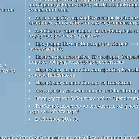
που δημιουργήθηκαν από τη MaxMind, διαθέσιμα
τα του
το maxmind.com.
Αυτό το προϊόν περιλαμβάνει πληροφορίες πόλ
GeoNames, που διατίθενται από το geonames.org.
Ανοίξτε τον χάρτη καιρού, σε συνδυασμό με το
αλγόριθμο βελτίωσης qweather™
Πρόγραμμα Πολίτης Παρατηρητής Καιρού
via
cwop.waqi.info
Περιέχει τροποποιημένες Πληροφορίες Υπηρεσ
Παρακολούθησης Ατμόσφαιρας Copernicus
ς…)
Μερικά από τα εικονίδια που έφτιαξε η Freepi
μογών)
το www.flaticon.com
Μερικά από τα εικονίδια από το icons8.com
Αντίστροφη γεωκωδικοποίηση από locationiq
Βάση χάρτη και δεδομένων από το OpenStreet
Το ιδανικό μέρος για να απολαύσετε καλή ποιό
αέρα ενώ κάνετε σερφ!
Σχεδιασμός QUACO
ηνιαία λίστα αλληλογραφίας μας και λάβετε ειδοποίηση όταν εί