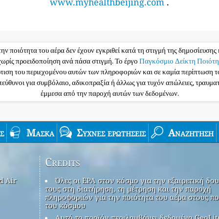
www.myhealthbeijing.com
.
την ποιότητα του αέρα δεν έχουν εγκριθεί κατά τη στιγμή της δημοσίευσης 
ωρίς προειδοποίηση ανά πάσα στιγμή. Το έργο
Παγκόσμιο Δείκτη Ποιότη
ρτιση του περιεχομένου αυτών των πληροφοριών και σε καμία περίπτωση 
υπεύθυνοι για συμβόλαιο, αδικοπραξία ή άλλως για τυχόν απώλειες, τραυμ
έμμεσα από την παροχή αυτών των δεδομένων.
ς
Μάσκα
Συχνές ερωτήσεις
Αναζήτηση
Credits
d Air
Όλες οι EPA στον κόσμο για την εξαιρετική δου
τους στη διατήρηση, τη μέτρηση και την παροχή
πληροφοριών για την ποιότητα του αέρα στους πο
του κόσμου
Αυτό το προϊόν περιλαμβάνει δεδομένα GeoLit