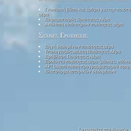
Γνωσιακή βάση και άρθρα για την ποιότη
αέρα
Πειραματισμός Ποιότητας Αέρα
Ανάλυση αισθητήρων ποιότητας αέρα
Συχνές Ερωτήσεις
Πηγή δεδομένων ποιότητας αέρα
Υπολογισμός Δείκτη Ποιότητας Αέρα
Πρόβλεψη Ποιότητας Αέρα
Προϊόντα ποιότητας αέρα (μάσκες, οθόνε
API (Διασύνδεση προγραμματισμού εφαρ
Πλατφόρμα ιστορικών δεδομένων
Εγγραφείτε στη δωρεάν μ