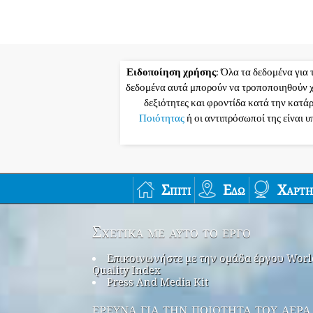
Ειδοποίηση χρήσης
: Όλα τα δεδομένα για 
δεδομένα αυτά μπορούν να τροποποιηθούν χ
δεξιότητες και φροντίδα κατά την κατά
Ποιότητας
ή οι αντιπρόσωποί της είναι 
Σπίτι
Εδώ
Χάρτη
Σχετικά με αυτό το έργο
Επικοινωνήστε με την ομάδα έργου Worl
Quality Index
Press And Media Kit
έρευνα για την ποιότητα του αέρα