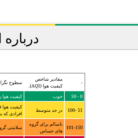
درباره 
مقادیر شاخص
-
سطوح نگرا
کیفیت هوا (AQI).
0 - 50
خوب
کیفیت هوا 
کیفیت هوا ق
51 -100
در حد متوسط
افرادی که ب
ناسالم برای گروه
101-150
سلامتی گروه
های حساس