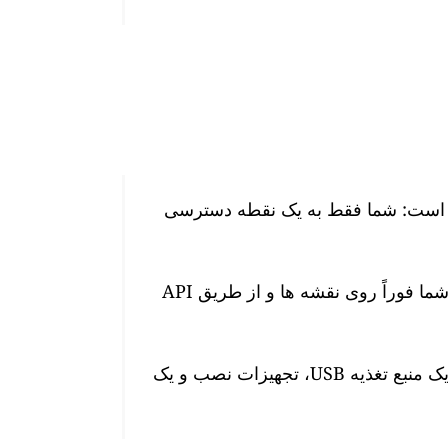
 هوا GAIA ما بسیار آسان است: شما فقط به یک نقطه دسترسی
پس از اتصال، سطوح آلودگی هوا در زمان واقعی شما فوراً روی نقشه ها و از طریق API
این ایستگاه دارای یک کابل برق 10 متری ضد آب، یک منبع تغذیه USB، تجهیزات نصب و یک