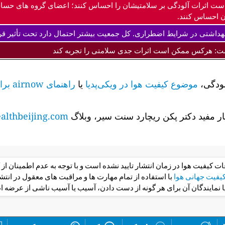
ست اثرات آلودگی بر سلامتیشان را احساس کنند؛ اعضای گروه های حس
 احساس کنند.
داشتی در شرایط اضطراری. کل جمعیت بیشتر احتمال دارد تحت تأثیر قرا
ت: هرکس ممکن است اثرات جدی سلامتی را تجربه کند
لودگی،
موضوع کیفیت هوا در ویکی‌پدیا
یا
راهنمای airnow برای کیفیت هوا و سلامت شما را
ر مفید دکتر پکن ریچارد سنت سیر، وبلاگ
lthbeijing.com
عات کیفیت هوا در زمان انتشار تایید نشده است و با توجه به عدم اطمینان 
فیت جهانی هوا
با استفاده از تمام مهارت ها و مراقبت های معقول در ان
یا نمایندگان آن برای هر گونه از دست دادن، آسیب یا آسیب ناشی از عرضه ا