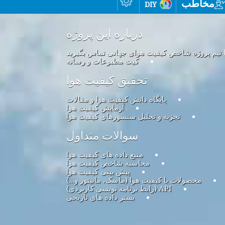
مخاطب
diy
درباره این پروژه
ا تیم پروژه شاخص کیفیت هوای جهانی تماس بگیرید
کیت مطبوعات و رسانه
تحقیق کیفیت هوا
پایگاه دانش کیفیت هوا و مقالات
آزمایش کیفیت هوا
تجزیه و تحلیل سنسورهای کیفیت هوا
سوالات متداول
منبع داده های کیفیت هوا
محاسبه شاخص کیفیت هوا
پیش بینی کیفیت هوا
محصولات با کیفیت هوا (ماسک، مانیتور و…)
API (رابط برنامه نویسی کاربردی)
بستر داده های تاریخی