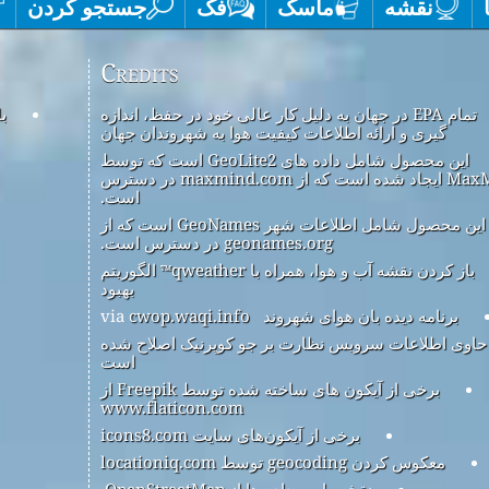
نقشه
ماسک
فک
جستجو کردن
Credits
تمام EPA در جهان به دلیل کار عالی خود در حفظ، اندازه
ب
گیری و ارائه اطلاعات کیفیت هوا به شهروندان جهان
این محصول شامل داده های GeoLite2 است که توسط
MaxMind ایجاد شده است که از maxmind.com در دسترس
است.
این محصول شامل اطلاعات شهر GeoNames است که از
geonames.org در دسترس است.
باز کردن نقشه آب و هوا، همراه با qweather™ الگوریتم
بهبود
برنامه دیده بان هوای شهروند
via
cwop.waqi.info
حاوی اطلاعات سرویس نظارت بر جو کوپرنیک اصلاح شده
است
برخی از آیکون های ساخته شده توسط Freepik از
www.flaticon.com
برخی از آیکون‌های سایت icons8.com
معکوس کردن geocoding توسط locationiq.com
نقشه پایه و داده ها از OpenStreetMap.