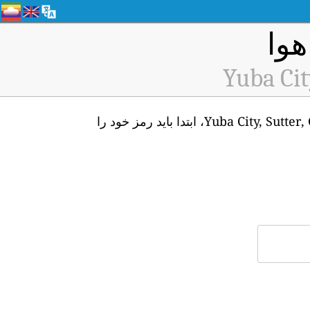
Yuba Cit
برای دسترسی به API داده‌های بی‌درنگ ایستگاه پایش کیفیت هوای Yuba City, Sutter, California (ID: H307)، ابتدا باید رمز خود را