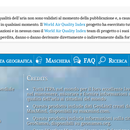
la qualità dell'aria non sono validati al momento della pubblicazione e, a caus
 in qualsiasi momento. Il
World Air Quality Index
progetto ha esercitato tu
zioni e in nessun caso il
World Air Quality Index
team di progetto o i suoi 
i perdita, danno o danno derivante direttamente o indirettamente dalla forn
ta geografica
Maschera
FAQ
Ricerca
Credits
ondiale
Tutta l'EPA nel mondo per il loro eccellente la
nel mantenere, misurare e fornire informazioni 
qualità dell'aria ai cittadini del mondo
Questo prodotto include dati GeoLite2 creati d
MaxMind, disponibili su maxmind.com.
Questo prodotto include informazioni sulla cit
à
GeoNames, disponibili su geonames.org.