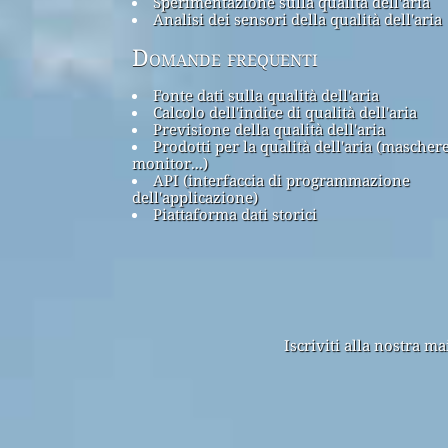
Sperimentazione sulla qualità dell'aria
Analisi dei sensori della qualità dell'aria
Domande frequenti
Fonte dati sulla qualità dell'aria
Calcolo dell'indice di qualità dell'aria
Previsione della qualità dell'aria
Prodotti per la qualità dell'aria (maschere
monitor...)
API (interfaccia di programmazione
dell'applicazione)
Piattaforma dati storici
Iscriviti alla nostra m