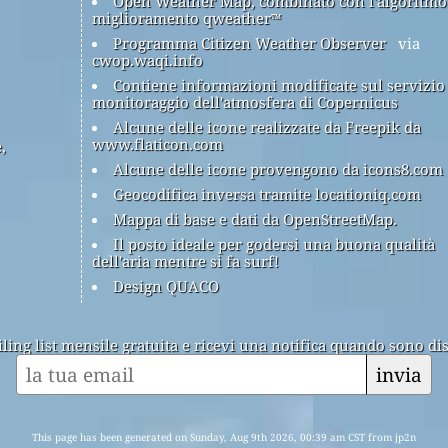
Open Weather Map, combinato con l'algoritmo
miglioramento qweather™
Programma Citizen Weather Observer
via
cwop.waqi.info
Contiene informazioni modificate sul servizio
monitoraggio dell'atmosfera di Copernicus
Alcune delle icone realizzate da Freepik da
www.flaticon.com
,
Alcune delle icone provengono da icons8.com
Geocodifica inversa tramite locationiq.com
Mappa di base e dati da OpenStreetMap.
Il posto ideale per godersi una buona qualità
dell'aria mentre si fa surf!
Design QUACO
ailing list mensile gratuita e ricevi una notifica quando sono dis
invia
This page has been generated on Sunday, Aug 9th 2026, 00:39 am CST from jp2n