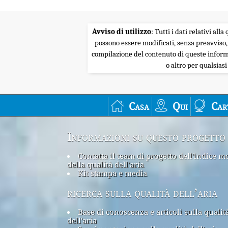
Avviso di utilizzo
: Tutti i dati relativi al
possono essere modificati, senza preavviso,
compilazione del contenuto di queste informa
o altro per qualsias
Casa
Qui
Car
Informazioni su questo progetto
Contatta il team di progetto dell'indice m
della qualità dell'aria
Kit stampa e media
ricerca sulla qualità dell’aria
Base di conoscenza e articoli sulla qualit
dell'aria