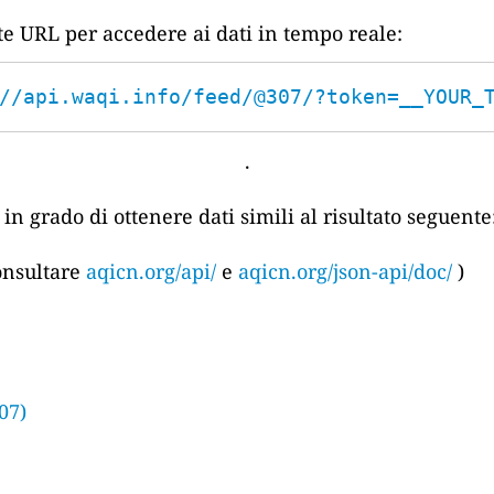
nte URL per accedere ai dati in tempo reale:
//api.waqi.info/feed/@307/?token=__YOUR_
.
in grado di ottenere dati simili al risultato seguente
consultare
aqicn.org/api/
e
aqicn.org/json-api/doc/
)
07)