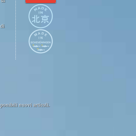
 di
 di
ponibili nuovi articoli.