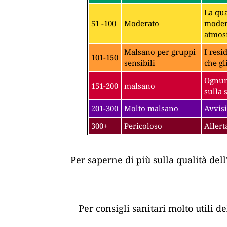
La qua
51 -100
Moderato
modera
atmosf
Malsano per gruppi
I resi
101-150
sensibili
che gl
Ognuno
151-200
malsano
sulla 
201-300
Molto malsano
Avvisi
300+
Pericoloso
Allert
Per saperne di più sulla qualità dell
Per consigli sanitari molto utili d