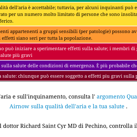
lità dell'aria è accettabile; tuttavia, per alcuni inquinanti può
to per un numero molto limitato di persone che sono insolit
erico.
denti appartenenti a gruppi sensibili (per patologie) possono av
i effetti siano seri per tutta la popolazione.
 può iniziare a sperimentare effetti sulla salute; i membri di 
salute più gravi
 sulla salute delle condizioni di emergenza. È più probabile che
a salute: chiunque può essere soggetto a effetti piu gravi sulla 
'aria e sull'inquinamento, consulta l'
argomento Quali
Airnow sulla qualità dell'aria e la tua salute
.
el dottor Richard Saint Cyr MD di Pechino, controlla i