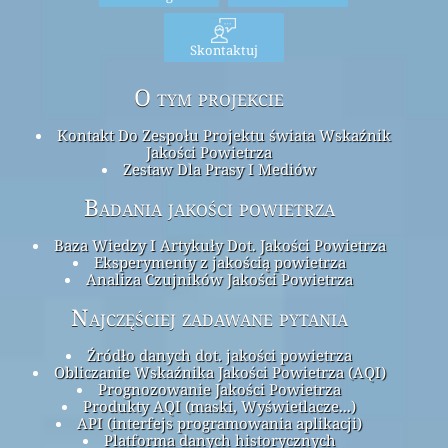
Skontaktuj
O tym projekcie
Kontakt Do Zespołu Projektu świata Wskaźnik
Jakości Powietrza
Zestaw Dla Prasy I Mediów
Badania jakości powietrza
Baza Wiedzy I Artykuły Dot. Jakości Powietrza
Eksperymenty z jakością powietrza
Analiza Czujników Jakości Powietrza
Najczęściej zadawane pytania
Źródło danych dot. jakości powietrza
Obliczanie Wskaźnika Jakości Powietrza (AQI)
Prognozowanie Jakości Powietrza
Produkty AQI (maski, Wyświetlacze...)
API (interfejs programowania aplikacji)
Platforma danych historycznych