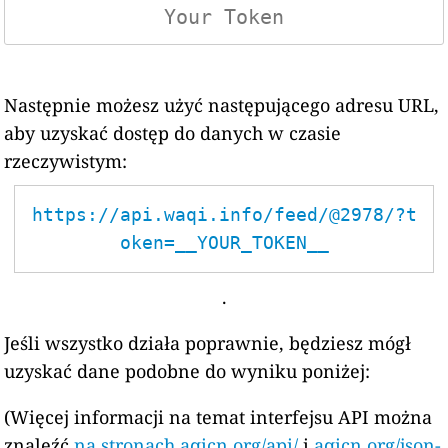
Następnie możesz użyć następującego adresu URL,
aby uzyskać dostęp do danych w czasie
rzeczywistym:
https://api.waqi.info/feed/@2978/?t
oken=__YOUR_TOKEN__
.
Jeśli wszystko działa poprawnie, będziesz mógł
uzyskać dane podobne do wyniku poniżej:
(Więcej informacji na temat interfejsu API można
znaleźć
na stronach aqicn.org/api/
i
aqicn.org/json-