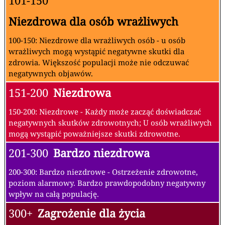
101-150
Niezdrowa dla osób wrażliwych
100-150: Niezdrowe dla wrażliwych osób - u osób
wrażliwych mogą wystąpić negatywne skutki dla
zdrowia. Większość populacji może nie odczuwać
negatywnych objawów.
151-200
Niezdrowa
150-200: Niezdrowe - Każdy może zacząć doświadczać
negatywnych skutków zdrowotnych; U osób wrażliwych
mogą wystąpić poważniejsze skutki zdrowotne.
201-300
Bardzo niezdrowa
200-300: Bardzo niezdrowe - Ostrzeżenie zdrowotne,
poziom alarmowy. Bardzo prawdopodobny negatywny
wpływ na całą populację.
300+
Zagrożenie dla życia