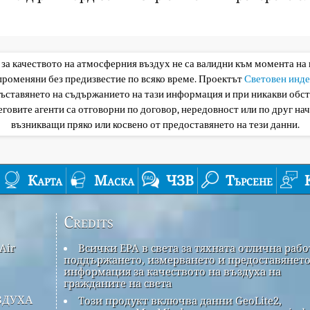
 за качеството на атмосферния въздух не са валидни към момента на
 променяни без предизвестие по всяко време. Проектът
Световен инде
съставянето на съдържанието на тази информация и при никакви обс
еговите агенти са отговорни по договор, нередовност или по друг нач
възникващи пряко или косвено от предоставянето на тези данни.
Карта
Маска
ЧЗВ
Търсене
Credits
Air
Всички EPA в света за тяхната отлична рабо
поддържането, измерването и предоставянето
информация за качеството на въздуха на
гражданите на света
здуха
Този продукт включва данни GeoLite2,