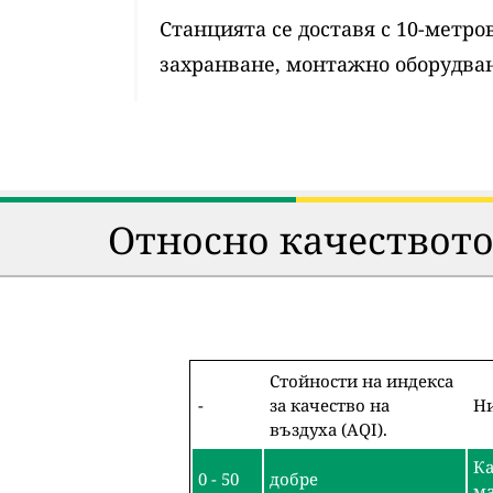
Станцията се доставя с 10-метр
захранване, монтажно оборудван
Относно качеството
Стойности на индекса
-
за качество на
Ни
въздуха (AQI).
Ка
0 - 50
добре
ма