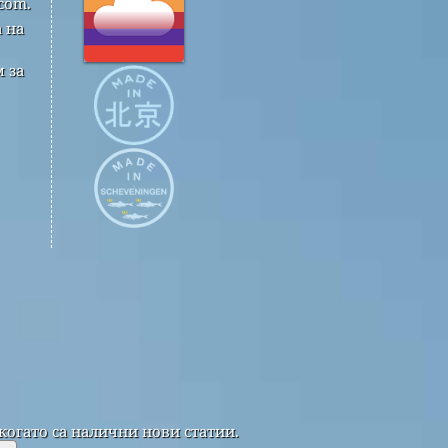
com.
 на
 за
когато са налични нови статии.