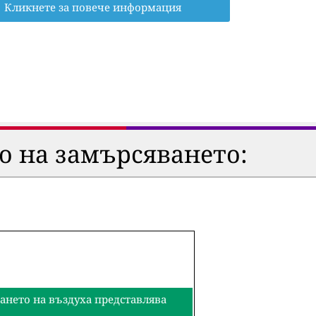
Кликнете за повече информация
о на замърсяването:
ването на въздуха представлява