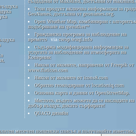
създадени от MaxMind, достъпни от maxmind.
 въздуха
Този продукт включва информация за града
здуха
GeoNames, достъпна от geonames.org.
духа
Open Weather Map, комбиниран с алгоритъм
подобряване на qweather™
Гражданска програма за наблюдение на
времето
via
cwop.waqi.info
ъздуха
а
Съдържа модифицирана информация за
услугата за наблюдение на атмосферата на
ха
Коперник
и,
Някои от иконите, направени от Freepik от
www.flaticon.com
Някои от иконите от icons8.com
Обратно геокодиране от locationiq.com
Основна карта и данни от OpenStreetMap.
Мястото, където можете да се насладите на
добър въздух, докато сърфирате!
QUACO дизайн
платен месечен пощенски списък и получавайте известия, 