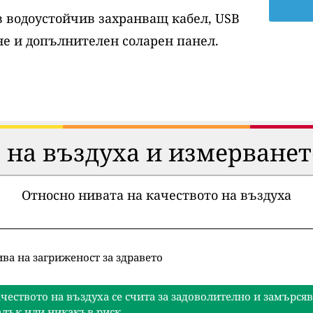
ов водоустойчив захранващ кабел, USB
е и допълнителен соларен панел.
 на въздуха и измерванет
Относно нивата на качеството на въздуха
ва на загриженост за здравето
чеството на въздуха се счита за задоволително и замърся
лък или никакъв риск