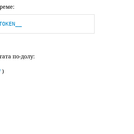
реме:
TOKEN__
ата по-долу:
/
)