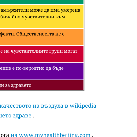
 замърсители може да има умерена
необичайно чувствителни към
фекти. Обществеността не е
е на чувствителните групи могат
ение е по-вероятно да бъде
и за здравето
 качеството на въздуха в wikipedia
шето здраве
.
лога
на www.myhealthbeijing.com
.