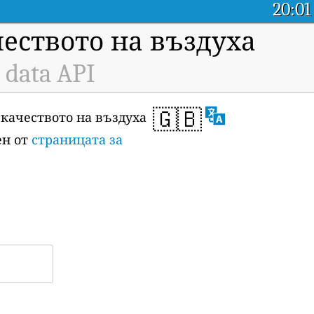
20:01
чеството на въздуха
 data API
🇬🇧
 качеството на въздуха
ен от
страницата за