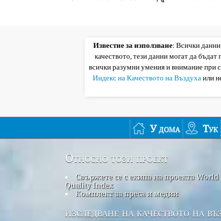
Известие за използване
: Всички данни
качеството, тези данни могат да бъдат
всички разумни умения и внимание при 
Индекс на Качеството на Въздуха
или н
У дома
Тук
Относно този проект
Свържете се с екипа на проекта World 
Quality Index
Комплект за преса и медии
изследване на качеството на въ