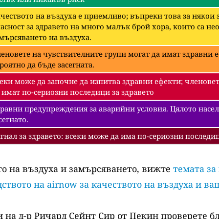
чеството на въздуха е приемливо; въпреки това за някои
асност за здравето на много малък брой хора, които са 
мърсяването на въздуха.
еновете на чувствителните групи могат да имат здравни е
роятно да бъде засегната.
еки може да започне да изпитва здравни ефекти; членовет
 имат по-сериозни последици за здравето
равни предупреждения за аварийни условия. Цялото насел
сегнато.
гнал за здравето: всеки може да има по-сериозни последиц
то на въздуха и замърсяването, вижте
темата за
ството на airnow за качеството на въздуха и ва
 на д-р Ричард Сейнт Сир от Пекин проверете б