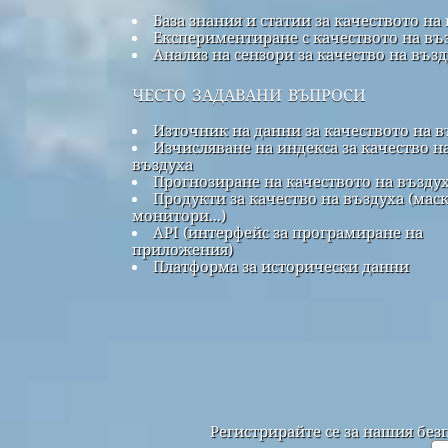
База знания и статии за качеството на
Експериментиране с качеството на въ
Анализ на сензори за качество на въз
често задавани въпроси
Източник на данни за качеството на в
Изчисляване на индекса за качество н
въздуха
Прогнозиране на качеството на възду
Продукти за качество на въздуха (маск
монитори...)
API (интерфейс за програмиране на
приложения)
Платформа за исторически данни
Регистрирайте се за нашия без