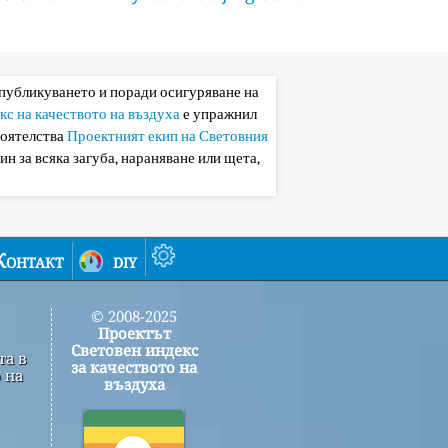
 публикуването и поради осигуряване на
кс на качеството на въздуха
е упражнил
тоятелства
Проектният екип на Световния
ин за всяка загуба, нараняване или щета,
Контакт
diy
© 2008-2025
Проектът
Световен индекс
та в
за качеството на
 на
въздуха