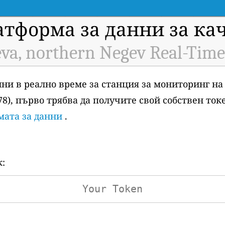
атформа за данни за ка
eva, northern Negev Real-Time
анни в реално време за станция за мониторинг на
978), първо трябва да получите свой собствен ток
мата за данни
.
к: