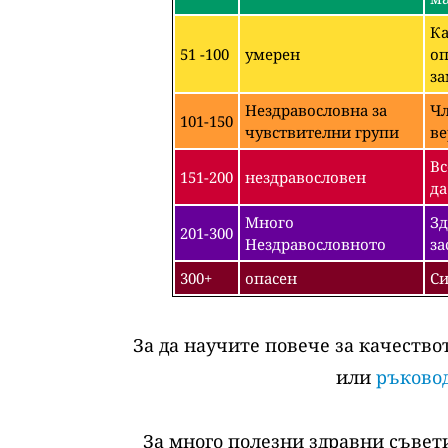
Ка
51 -100
умерен
оп
за
Нездравословна за
Чл
101-150
чувствителни групи
ве
Вс
151-200
нездравословен
да
Много
Зд
201-300
Нездравословното
за
300+
опасен
Си
За да научите повече за качество
или
ръковод
За много полезни здравни съвети