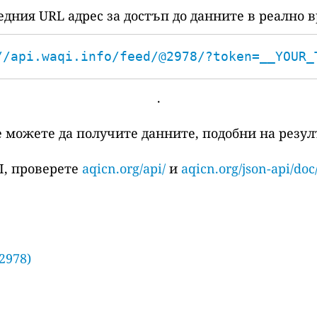
едния URL адрес за достъп до данните в реално в
//api.waqi.info/feed/@2978/?token=__YOUR_
.
е можете да получите данните, подобни на резулт
I, проверете
aqicn.org/api/
и
aqicn.org/json-api/doc
2978)