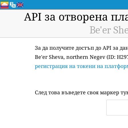
API за отворена пл
Be'er Sh
За да получите достъп до API за д
Be'er Sheva, northern Negev (ID: H2
регистрация на токени на платфор
След това въведете своя маркер ту