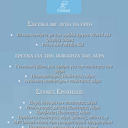
Contact
Σχετικά με αυτό το έργο
Επικοινωνήστε με την ομάδα έργου World Air
Quality Index
Press And Media Kit
έρευνα για την ποιότητα του αέρα
Γνωσιακή βάση και άρθρα για την ποιότητα του
αέρα
Πειραματισμός Ποιότητας Αέρα
Ανάλυση αισθητήρων ποιότητας αέρα
Συχνές Ερωτήσεις
Πηγή δεδομένων ποιότητας αέρα
Υπολογισμός Δείκτη Ποιότητας Αέρα
Πρόβλεψη Ποιότητας Αέρα
Προϊόντα ποιότητας αέρα (μάσκες, οθόνες…)
API (Διασύνδεση προγραμματισμού εφαρμογών)
Πλατφόρμα ιστορικών δεδομένων