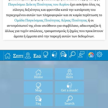
Παγκόσμιο Δείκτη Ποιότητας του Αερίου
έχει ασκήσει όλες τις
εύλογες δεξιότητες και φροντίδα κατά την κατάρτιση του
περιεχομένου αυτών των πληροφοριών και σε καμία περίπτωση το
Ομάδα Παγκόσμιας Ποιότητας Αέριας Ποιότητας
ή οι
αντιπρόσωποί της είναι υπεύθυνοι για συμβόλαιο, αδικοπραξία ή
άλλως για τυχόν απώλειες, τραυματισμούς ή ζημίες που προκύπτουν
άμεσα ή έμμεσα από την παροχή αυτών των δεδομένων.
Σπίτι
Εδώ
Home
Here
Map
Get a mask!
Faq
Search