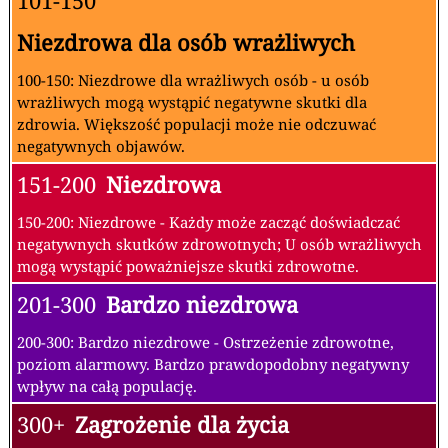
101-150
Niezdrowa dla osób wrażliwych
100-150: Niezdrowe dla wrażliwych osób - u osób
wrażliwych mogą wystąpić negatywne skutki dla
zdrowia. Większość populacji może nie odczuwać
negatywnych objawów.
151-200
Niezdrowa
150-200: Niezdrowe - Każdy może zacząć doświadczać
negatywnych skutków zdrowotnych; U osób wrażliwych
mogą wystąpić poważniejsze skutki zdrowotne.
201-300
Bardzo niezdrowa
200-300: Bardzo niezdrowe - Ostrzeżenie zdrowotne,
poziom alarmowy. Bardzo prawdopodobny negatywny
wpływ na całą populację.
300+
Zagrożenie dla życia