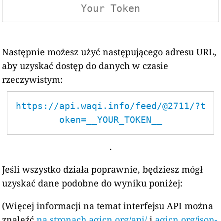
Następnie możesz użyć następującego adresu URL,
aby uzyskać dostęp do danych w czasie
rzeczywistym:
https://api.waqi.info/feed/@2711/?t
oken=__YOUR_TOKEN__
.
Jeśli wszystko działa poprawnie, będziesz mógł
uzyskać dane podobne do wyniku poniżej:
(Więcej informacji na temat interfejsu API można
znaleźć
na stronach aqicn.org/api/
i
aqicn.org/json-