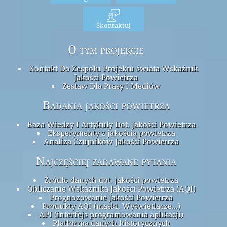
Skontaktuj
O tym projekcie
Kontakt Do Zespołu Projektu świata Wskaźnik
Jakości Powietrza
Zestaw Dla Prasy I Mediów
Badania jakości powietrza
Baza Wiedzy I Artykuły Dot. Jakości Powietrza
Eksperymenty z jakością powietrza
Analiza Czujników Jakości Powietrza
Najczęściej zadawane pytania
Źródło danych dot. jakości powietrza
Obliczanie Wskaźnika Jakości Powietrza (AQI)
Prognozowanie Jakości Powietrza
Produkty AQI (maski, Wyświetlacze...)
API (interfejs programowania aplikacji)
Platforma danych historycznych