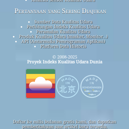
Pertanyaan yang Sering Diajukan
Sumber Data Kualitas Udara
Perhitungan Indeks Kualitas Udara
Peramalan Kualitas Udara
Produk Kualitas Udara (masker, Monitor…)
API (Antarmuka Pemrograman Aplikasi)
Platform Data Historis
© 2008-2025
Proyek Indeks Kualitas Udara Dunia
Daftar ke milis bulanan gratis kami, dan dapatkan
pemberitahuan saat artikel baru tersedia.