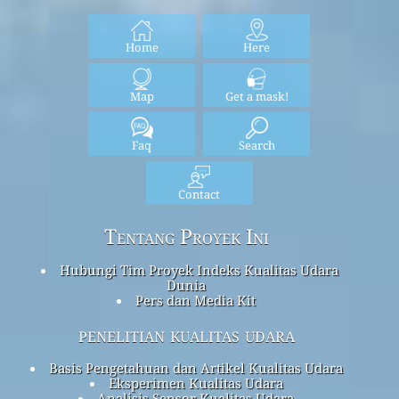
Home
Here
Map
Get a mask!
Faq
Search
Contact
Tentang Proyek Ini
Hubungi Tim Proyek Indeks Kualitas Udara
Dunia
Pers dan Media Kit
penelitian kualitas udara
Basis Pengetahuan dan Artikel Kualitas Udara
Eksperimen Kualitas Udara
Analisis Sensor Kualitas Udara