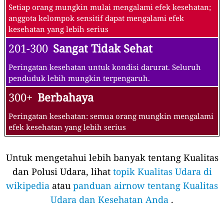
Setiap orang mungkin mulai mengalami efek kesehatan;
anggota kelompok sensitif dapat mengalami efek
kesehatan yang lebih serius
201-300
Sangat Tidak Sehat
Peringatan kesehatan untuk kondisi darurat. Seluruh
penduduk lebih mungkin terpengaruh.
300+
Berbahaya
Peringatan kesehatan: semua orang mungkin mengalami
efek kesehatan yang lebih serius
Untuk mengetahui lebih banyak tentang Kualitas
dan Polusi Udara, lihat
topik Kualitas Udara di
wikipedia
atau
panduan airnow tentang Kualitas
Udara dan Kesehatan Anda
.