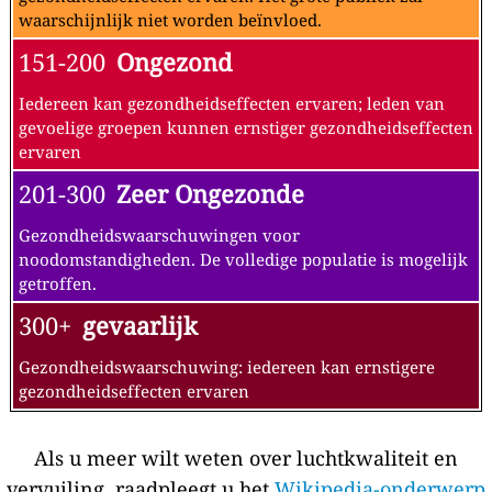
waarschijnlijk niet worden beïnvloed.
151-200
Ongezond
Iedereen kan gezondheidseffecten ervaren; leden van
gevoelige groepen kunnen ernstiger gezondheidseffecten
ervaren
201-300
Zeer Ongezonde
Gezondheidswaarschuwingen voor
noodomstandigheden. De volledige populatie is mogelijk
getroffen.
300+
gevaarlijk
Gezondheidswaarschuwing: iedereen kan ernstigere
gezondheidseffecten ervaren
Als u meer wilt weten over luchtkwaliteit en
vervuiling, raadpleegt u het
Wikipedia-onderwerp