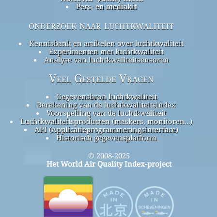
Pers- en mediakit
onderzoek naar luchtkwaliteit
Kennisbank en artikelen over luchtkwaliteit
Experimenten met luchtkwaliteit
Analyse van luchtkwaliteitsensoren
Veel Gestelde Vragen
Gegevensbron luchtkwaliteit
Berekening van de luchtkwaliteitsindex
Voorspelling van de luchtkwaliteit
Luchtkwaliteitsproducten (maskers, monitoren…)
API (Applicatieprogrammeringsinterface)
Historisch gegevensplatform
© 2008-2025
Het World Air Quality Index-project