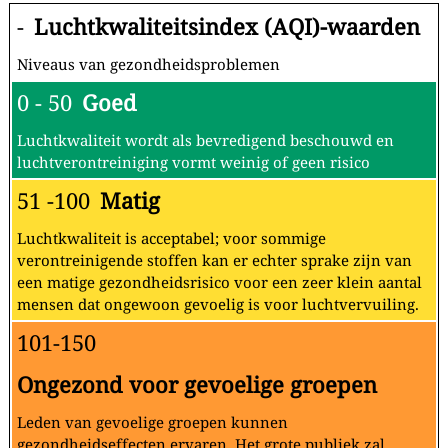
-
Luchtkwaliteitsindex (AQI)-waarden
Niveaus van gezondheidsproblemen
0 - 50
Goed
Luchtkwaliteit wordt als bevredigend beschouwd en
luchtverontreiniging vormt weinig of geen risico
51 -100
Matig
Luchtkwaliteit is acceptabel; voor sommige
verontreinigende stoffen kan er echter sprake zijn van
een matige gezondheidsrisico voor een zeer klein aantal
mensen dat ongewoon gevoelig is voor luchtvervuiling.
101-150
Ongezond voor gevoelige groepen
Leden van gevoelige groepen kunnen
gezondheidseffecten ervaren. Het grote publiek zal