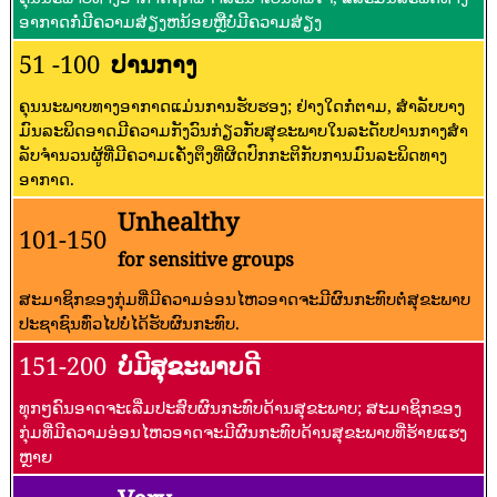
ອາກາດກໍ່ມີຄວາມສ່ຽງຫນ້ອຍຫຼືບໍ່ມີຄວາມສ່ຽງ
51 -100
ປານກາງ
ຄຸນນະພາບທາງອາກາດແມ່ນການຮັບຮອງ; ຢ່າງໃດກໍ່ຕາມ, ສໍາລັບບາງ
ມົນລະພິດອາດມີຄວາມກັງວົນກ່ຽວກັບສຸຂະພາບໃນລະດັບປານກາງສໍາ
ລັບຈໍານວນຜູ້ທີ່ມີຄວາມເຄັ່ງຕຶງທີ່ຜິດປົກກະຕິກັບການມົນລະພິດທາງ
ອາກາດ.
Unhealthy
101-150
for sensitive groups
ສະມາຊິກຂອງກຸ່ມທີ່ມີຄວາມອ່ອນໄຫວອາດຈະມີຜົນກະທົບຕໍ່ສຸຂະພາບ
ປະຊາຊົນທົ່ວໄປບໍ່ໄດ້ຮັບຜົນກະທົບ.
151-200
ບໍ່ມີສຸຂະພາບດີ
ທຸກໆຄົນອາດຈະເລີ່ມປະສົບຜົນກະທົບດ້ານສຸຂະພາບ; ສະມາຊິກຂອງ
ກຸ່ມທີ່ມີຄວາມອ່ອນໄຫວອາດຈະມີຜົນກະທົບດ້ານສຸຂະພາບທີ່ຮ້າຍແຮງ
ຫຼາຍ