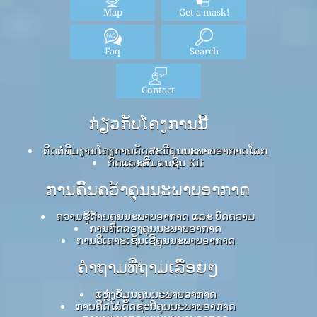
Map
Get a mask!
Faq
Search
Contact
ກ່ຽວກັບໂຄງການນີ້
ຕິດຕໍ່ທີມງານໂຄງການດັດສະນີຄຸນນະພາບອາກາດໂລກ
ກົດ​ແລະ​ສື່​ມວນ​ຊົນ Kit
ການຄົ້ນຄວ້າຄຸນນະພາບອາກາດ
ຄວາມຮູ້ດ້ານຄຸນນະພາບອາກາດ ແລະ ບົດຄວາມ
ການທົດລອງຄຸນນະພາບອາກາດ
ການວິເຄາະເຊັນເຊີຄຸນນະພາບອາກາດ
ຄໍາຖາມທີ່ຖາມເລື້ອຍໆ
ແຫຼ່ງຂໍ້ມູນຄຸນນະພາບອາກາດ
ການຄິດໄລ່ດັດຊະນີຄຸນນະພາບອາກາດ