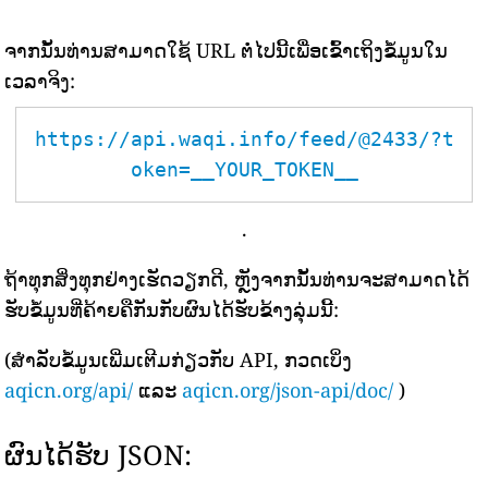
ຈາກນັ້ນທ່ານສາມາດໃຊ້ URL ຕໍ່ໄປນີ້ເພື່ອເຂົ້າເຖິງຂໍ້ມູນໃນ
ເວລາຈິງ:
https://api.waqi.info/feed/@2433/?t
oken=__YOUR_TOKEN__
.
ຖ້າທຸກສິ່ງທຸກຢ່າງເຮັດວຽກດີ, ຫຼັງຈາກນັ້ນທ່ານຈະສາມາດໄດ້
ຮັບຂໍ້ມູນທີ່ຄ້າຍຄືກັນກັບຜົນໄດ້ຮັບຂ້າງລຸ່ມນີ້:
(ສຳລັບຂໍ້ມູນເພີ່ມເຕີມກ່ຽວກັບ API, ກວດເບິ່ງ
aqicn.org/api/
ແລະ
aqicn.org/json-api/doc/
)
ຜົນໄດ້ຮັບ JSON: