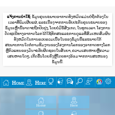
ແຈ້ງການນໍາໃຊ້
: ຂໍ້ມູນຄຸນນະພາບອາກາດທັງຫມົດແມ່ນບໍ່ຖືກຕ້ອງໃນ
ເວລາທີ່ພິມເຜີຍແຜ່, ແລະເນື່ອງຈາກການຮັບປະກັນຄຸນນະພາບຂອງ
ຂໍ້ມູນເຫຼົ່ານີ້ອາດຈະຖືກປັບປຸງ, ໂດຍບໍ່ມີຂໍ້ສັງເກດ, ໃນທຸກເວລາ. ໂຄງການ
ດັດຊະນີທາງອາກາດໂລກໄດ້ໃຊ້ທັກສະແລະການດູແລທີ່ສົມເຫດສົມຜົນ
ທັງຫມົດໃນການລວບລວມເນື້ອໃນຂອງຂໍ້ມູນນີ້ແລະພາຍໃຕ້
ສະພາບການໃດກໍ່ຕາມທີມງານຂອງໂຄງການໂລກຂອງອາກາດທາງໂລກ
ຫຼືຕົວແທນຂອງມັນຈະຮັບຜິດຊອບໃນສັນຍາ, ຄວາມເສຍຫາຍຫຼືຄວາມ
ເສຍຫາຍໃດໆ, ເກີດຂື້ນໂດຍກົງຫຼືໂດຍທາງອ້ອມຈາກການສະຫນອງ
ຂໍ້ມູນນີ້.
Home
Here
Home
Here