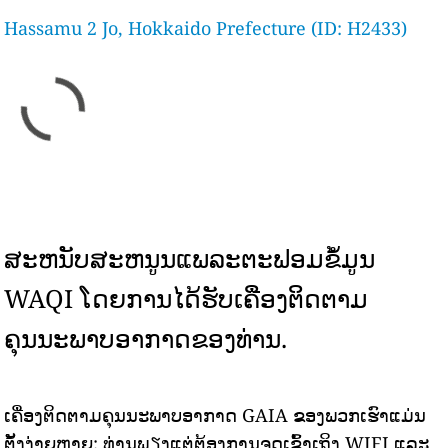
Hassamu 2 Jo, Hokkaido Prefecture (ID: H2433)
ສະຫນັບສະຫນູນແພລະຕະຟອມຂໍ້ມູນ
WAQI ໂດຍການໄດ້ຮັບເຄື່ອງຕິດຕາມ
ຄຸນນະພາບອາກາດຂອງທ່ານ.
ເຄື່ອງຕິດຕາມຄຸນນະພາບອາກາດ GAIA ຂອງພວກເຮົາແມ່ນ
ຕັ້ງງ່າຍຫຼາຍ: ທ່ານພຽງແຕ່ຕ້ອງການຈຸດເຂົ້າເຖິງ WIFI ແລະ