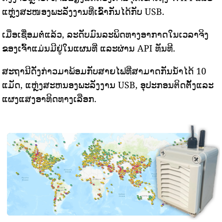
ແຫຼ່ງສະໜອງພະລັງງານທີ່ເຂົ້າກັນໄດ້ກັບ USB.
ເມື່ອເຊື່ອມຕໍ່ແລ້ວ, ລະດັບມົນລະພິດທາງອາກາດໃນເວລາຈິງ
ຂອງເຈົ້າແມ່ນມີຢູ່ໃນແຜນທີ່ ແລະຜ່ານ API ທັນທີ.
ສະຖານີດັ່ງກ່າວມາພ້ອມກັບສາຍໄຟທີ່ສາມາດກັນນ້ໍາໄດ້ 10
ແມັດ, ແຫຼ່ງສະຫນອງພະລັງງານ USB, ອຸປະກອນຕິດຕັ້ງແລະ
ແຜງແສງອາທິດທາງເລືອກ.