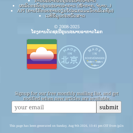
ການພະຍາກອນຄຸນນະພາບອາກາດ
ຜະລິດຕະພັນຄຸນນະພາບອາກາດ (ໜ້າກາກ, ຈໍພາບ…)
API (ການໂຕ້ຕອບການຂຽນໂປລແກລມແອັບພລິເຄຊັນ)
ເວທີຂໍ້ມູນປະຫວັດສາດ
© 2008-2025
ໂຄງການດັດຊະນີຄຸນນະພາບອາກາດໂລກ
Signup for our free monthly mailing list, and get
notified when new articles are available.
submit
This page has been generated on Sunday, Aug 9th 2026, 13:41 pm CST from jp2n