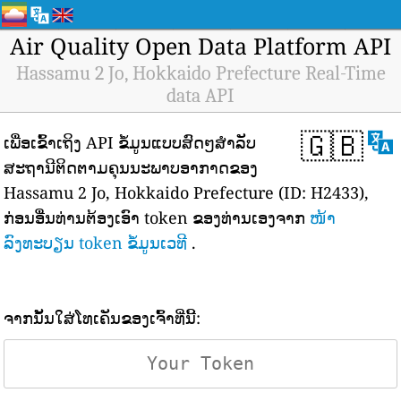
Air Quality Open Data Platform API
Hassamu 2 Jo, Hokkaido Prefecture Real-Time
data API
🇬🇧
ເພື່ອເຂົ້າເຖິງ API ຂໍ້ມູນແບບສົດໆສຳລັບ
ສະຖານີຕິດຕາມຄຸນນະພາບອາກາດຂອງ
Hassamu 2 Jo, Hokkaido Prefecture (ID: H2433),
ກ່ອນອື່ນທ່ານຕ້ອງເອົາ token ຂອງທ່ານເອງຈາກ
ໜ້າ
ລົງທະບຽນ token ຂໍ້ມູນເວທີ
.
ຈາກນັ້ນໃສ່ໂທເຄັນຂອງເຈົ້າທີ່ນີ້: