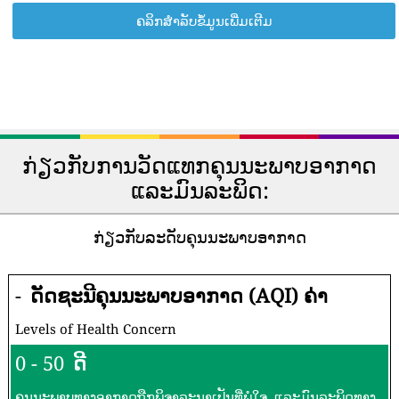
ຄລິກສຳລັບຂໍ້ມູນເພີ່ມເຕີມ
ກ່ຽວກັບການວັດແທກຄຸນນະພາບອາກາດ
ແລະມົນລະພິດ:
ກ່ຽວກັບລະດັບຄຸນນະພາບອາກາດ
-
ດັດຊະນີຄຸນນະພາບອາກາດ (AQI) ຄ່າ
Levels of Health Concern
0 - 50
ດີ
ຄຸນນະພາບທາງອາກາດຖືກພິຈາລະນາເປັນທີ່ພໍໃຈ, ແລະມົນລະພິດທາງ