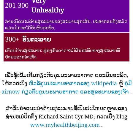
Very
201-300
Unhealthy
ການເຕືອນໄພດ້ານສຸຂະພາບຂອງສະພາບສຸກເສີນ. ປະຊາກອນທັງຫມົດ
ແມ່ນມັກຈະໄດ້ຮັບຜົນກະທົບ.
300+
ອັນຕະລາຍ
ເຕືອນດ້ານສຸຂະພາບ: ທຸກໆຄົນອາດຈະມີຜົນກະທົບທາງສຸຂະພາບທີ່
ຮ້າຍແຮງກວ່າເກົ່າ
ເພື່ອຮູ້ເພີ່ມເຕີມກ່ຽວກັບຄຸນນະພາບອາກາດ ແລະມົນລະພິດ,
ໃຫ້ກວດເບິ່ງ
ຫົວຂໍ້ຄຸນນະພາບອາກາດຂອງ wikipedia
ຫຼື
ຄູ່ມື
airnow ກ່ຽວກັບຄຸນນະພາບອາກາດ ແລະສຸຂະພາບຂອງເຈົ້າ
.
ສໍາລັບຄໍາແນະນໍາດ້ານສຸຂະພາບທີ່ເປັນປະໂຫຍດຫຼາຍຂອງ
ທ່ານຫມໍປັກກິ່ງ Richard Saint Cyr MD, ກວດເບິ່ງ blog
www.myhealthbeijing.com
.