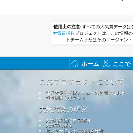
使用上の注意
: すべての大気質データ
大気質指数
プロジェクトは、この情報の
トチームまたはそのエージェント
ホーム
ここで
このプロジェクトについて
世界大気質指標チームへのお問い合わせ
報道機関向けキット
大気汚染の研究
大気汚染に関する詳細
大気質の実験
センサーによる大気汚染分析