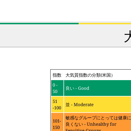
指数
大気質指数の分類(米国）
0 -
良い - Good
50
51
並 - Moderate
-100
敏感なグループにとっては健康
101-
良くない - Unhealthy for
150
Sensitive Groups