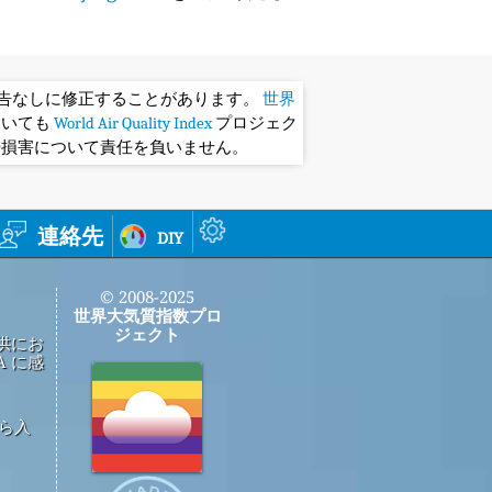
予告なしに修正することがあります。
世界
おいても
World Air Quality Index
プロジェク
や損害について責任を負いません。
連絡先
diy
© 2008-2025
世界大気質指数プロ
ジェクト
供にお
 に感
から入