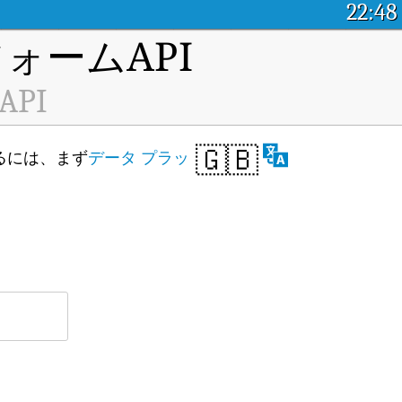
22:48
ォームAPI
API
🇬🇧
するには、まず
データ プラッ