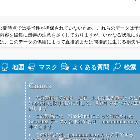
は公開時点では妥当性が担保されていないため、これらのデータは
内容を編集に最善の注意を尽くしておりますが、いかなる状況に
は、このデータの供給によって直接的または間接的に生じる損失
地図
マスク
よくある質問
検索
Credits
大気質情報の維持、測定、および世界市民への提
ける優れた取り組みに対して、世界中のすべての EPA
謝します
この製品には、MaxMind によって作成された
GeoLite2 データが含まれており、maxmind.com 
手できます。
この製品には、geonames.org から入手できる
GeoNames 都市情報が含まれています。