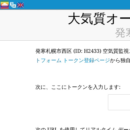
大気質オー
発寒
発寒札幌市西区 (ID: H2433) 空気
トフォーム トークン登録ページ
から独
次に、ここにトークンを入力します:
次の URL を使用してリアルタイム デ