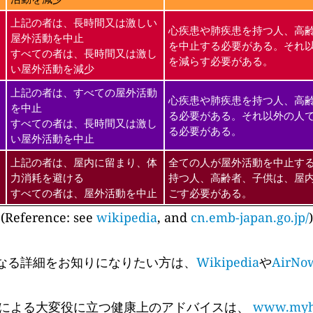
上記の者は、長時間又は激しい
心疾患や肺疾患を持つ人、高
屋外活動を中止
を中止する必要がある。それ
すべての者は、長時間又は激し
を減らす必要がある。
い屋外活動を減少
上記の者は、すべての屋外活動
心疾患や肺疾患を持つ人、高
を中止
る必要がある。それ以外の人
すべての者は、長時間又は激し
る必要がある。
い屋外活動を中止
上記の者は、屋内に留まり、体
全ての人が屋外活動を中止す
力消耗を避ける
持つ人、高齢者、子供は、屋
すべての者は、屋外活動を中止
ごす必要がある。
(Reference: see
wikipedia
, and
cn.emb-japan.go.jp/
)
なる詳細をお知りになりたい方は、
Wikipedia
や
AirNo
 Cyr氏による大変役に立つ健康上のアドバイスは、
www.myhe