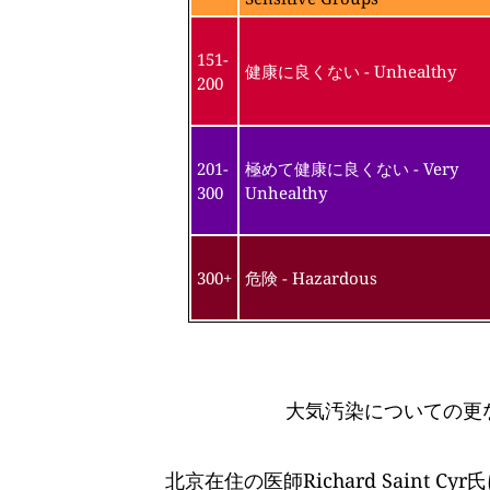
151-
健康に良くない - Unhealthy
200
201-
極めて健康に良くない - Very
300
Unhealthy
300+
危険 - Hazardous
大気汚染についての更
北京在住の医師Richard Saint