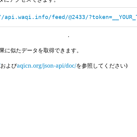
//api.waqi.info/feed/@2433/?token=__YOUR_
.
果に似たデータを取得できます。
/
および
aqicn.org/json-api/doc/
を参照してください)