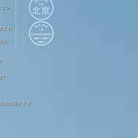
ープン
が含まれ
された
グ
す!
通知が届きます。