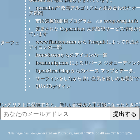
qweather™ 改善アルゴリズムと組み合わせたオ
天気図
市民気象観測員プログラム
via
cwop.waqi.info
変更された Copernicus 大気監視サービス情報
ています
www.flaticon.com から Freepik によって作成
ンターフェ
アイコンの一部
icons8.comからのアイコンの一部
locationiq.com によるリバース ジオコーディン
OpenStreetMap からのベース マップとデータ。
サーフィンをしながら良い空気を楽しめる場所で
QUACOデザイン
リング リストに登録すると、新しい記事が入手可能になったときに
提出する
This page has been generated on Thursday, Aug 6th 2026, 06:48 am CST from jp2n