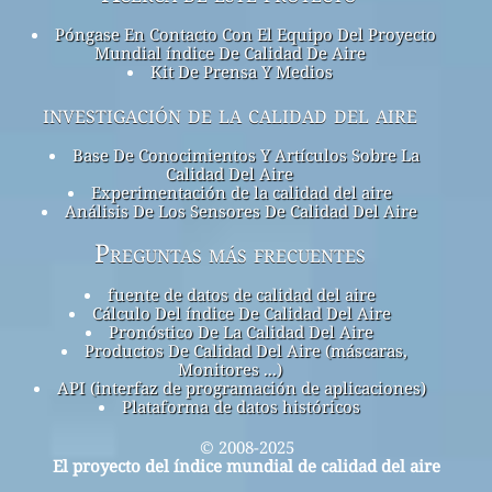
Póngase En Contacto Con El Equipo Del Proyecto
Mundial índice De Calidad De Aire
Kit De Prensa Y Medios
investigación de la calidad del aire
Base De Conocimientos Y Artículos Sobre La
Calidad Del Aire
Experimentación de la calidad del aire
Análisis De Los Sensores De Calidad Del Aire
Preguntas más frecuentes
fuente de datos de calidad del aire
Cálculo Del índice De Calidad Del Aire
Pronóstico De La Calidad Del Aire
Productos De Calidad Del Aire (máscaras,
Monitores ...)
API (interfaz de programación de aplicaciones)
Plataforma de datos históricos
© 2008-2025
El proyecto del índice mundial de calidad del aire