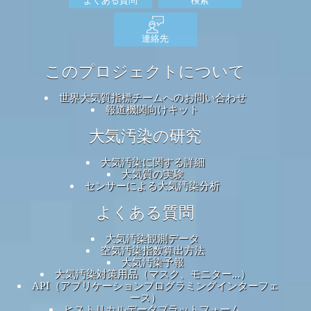
連絡先
このプロジェクトについて
世界大気質指標チームへのお問い合わせ
報道機関向けキット
大気汚染の研究
大気汚染に関する詳細
大気質の実験
センサーによる大気汚染分析
よくある質問
大気汚染観測データ
空気汚染指数算出方法
大気汚染予報
大気汚染対策用品（マスク、モニター...）
API（アプリケーションプログラミングインターフェ
ース）
ヒストリカルデータプラットフォーム