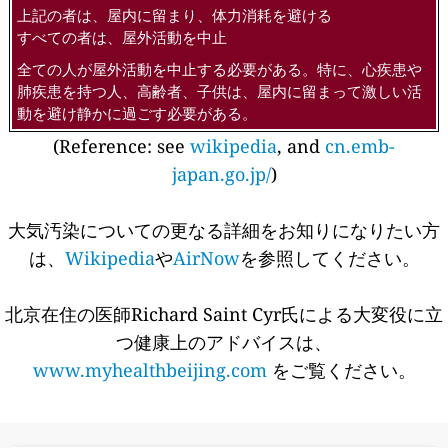
上記の者は、屋内に留まり、体力消耗を避ける
すべての者は、屋外活動を中止
全ての人が屋外活動を中止する必要がある。特に、心疾患や
肺疾患を持つ人、高齢者、子供は、屋内に留まって激しい活
動を避け静かに過ごす必要がある。
(Reference: see
wikipedia
, and
cn.emb-
japan.go.jp/
)
大気汚染についての更なる詳細をお知りになりたい方
は、
Wikipedia
や
AirNow
を参照してください。
北京在住の医師Richard Saint Cyr氏による大変役に立
つ健康上のアドバイスは、
www.myhealthbeijing.com
をご覧ください。