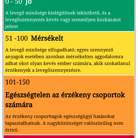
0 - 50
Jó
A levegő minősége kielégítőnek tekinthető, és a
levegőszennyezés kevés vagy semmilyen kockázatot
jelent
51 -100
Mérsékelt
A levegő minősége elfogadható; egyes szennyező
anyagok esetében azonban mérsékelten aggodalomra
adhat okot olyan kevés ember számára, akik szokatlanul
érzékenyek a levegőszennyezésre.
101-150
Egészségtelen az érzékeny csoportok
számára
Az érzékeny csoporttagok egészségügyi hatásokat
tapasztalhatnak. A nagyközönséget valószínűleg nem
érinti.