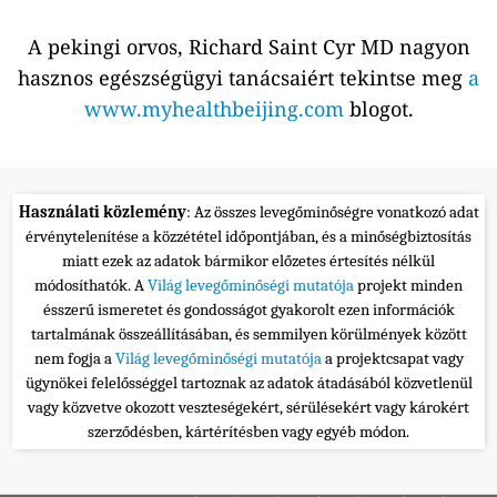
A pekingi orvos, Richard Saint Cyr MD nagyon
hasznos egészségügyi tanácsaiért tekintse meg
a
www.myhealthbeijing.com
blogot.
Használati közlemény
: Az összes levegőminőségre vonatkozó adat
érvénytelenítése a közzététel időpontjában, és a minőségbiztosítás
miatt ezek az adatok bármikor előzetes értesítés nélkül
módosíthatók. A
Világ levegőminőségi mutatója
projekt minden
ésszerű ismeretet és gondosságot gyakorolt ezen információk
tartalmának összeállításában, és semmilyen körülmények között
nem fogja a
Világ levegőminőségi mutatója
a projektcsapat vagy
ügynökei felelősséggel tartoznak az adatok átadásából közvetlenül
vagy közvetve okozott veszteségekért, sérülésekért vagy károkért
szerződésben, kártérítésben vagy egyéb módon.