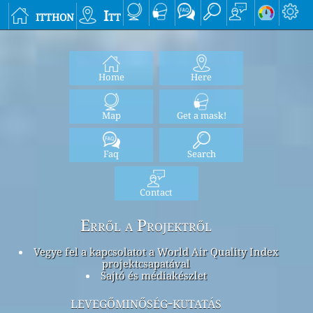
itthon
Itt
Home
Here
Map
Get a mask!
Faq
Search
Contact
Erről a Projektről
Vegye fel a kapcsolatot a World Air Quality Index
projektcsapatával
Sajtó és médiakészlet
levegőminőség-kutatás