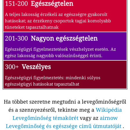
151-200
Egészségtelen
A teljes lakosság érzékeli az egészségre gyakorolt
hatásokat; az érzékeny csoportok tagjai komolyabb
tüneteket tapasztalhatnak
201-300
Nagyon egészségtelen
Egészségügyi figyelmeztetések vészhelyzet esetén. Az
egész lakosság nagyobb valószínűséggel érinti.
300+
Veszélyes
Egészségügyi figyelmeztetés: mindenki súlyos
egészségügyi hatásokat tapasztalhat
Ha többet szeretne megtudni a levegőminőségről
és a szennyezésről, tekintse meg a
Wikipédia
Levegőminőség témakörét
vagy az
airnow
Levegőminőség és egészsége című útmutatóját
.