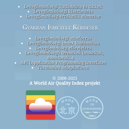
Levegőminőségi Tudásbázis és cikkek
Levegőminőségi kísérletezés
Levegőminőség-érzékelők elemzése
Gyakran Ismételt Kérdések
Levegőminőségi adatforrás
Levegőminőségi index kiszámítása
Levegőminőség előrejelzés
Levegőminőségű termékek (maszkok,
monitorok…)
API (Application Programming Interface)
Történelmi adatplatform
© 2008-2025
A World Air Quality Index projekt