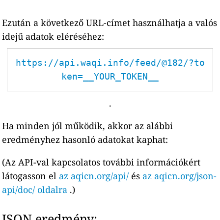
Ezután a következő URL-címet használhatja a valós
idejű adatok eléréséhez:
https://api.waqi.info/feed/@182/?to
ken=__YOUR_TOKEN__
.
Ha minden jól működik, akkor az alábbi
eredményhez hasonló adatokat kaphat:
(Az API-val kapcsolatos további információkért
látogasson el
az aqicn.org/api/
és
az aqicn.org/json-
api/doc/ oldalra
.)
JSON eredmény: