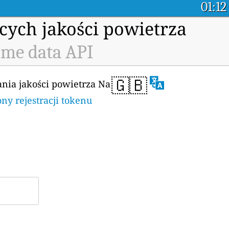
01:12
cych jakości powietrza
ime data API
🇬🇧
ania jakości powietrza Na
ony rejestracji tokenu