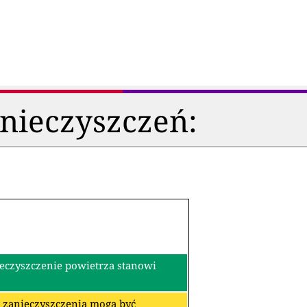
anieczyszczeń:
ieczyszczenie powietrza stanowi
re zanieczyszczenia mogą być