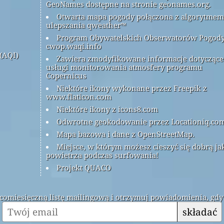
GeoNames dostępne na stronie geonames.org.
Otwarta mapa pogody połączona z algorytmem
ulepszania qweather™
Program Obywatelskich Obserwatorów Pogod
cwop.waqi.info
(AQI)
Zawiera zmodyfikowane informacje dotyczące
usługi monitorowania atmosfery programu
Copernicus
Niektóre ikony wykonane przez Freepik z
www.flaticon.com
Niektóre ikony z icons8.com
Odwrotne geokodowanie przez Locationiq.co
Mapa bazowa i dane z OpenStreetMap.
Miejsce, w którym możesz cieszyć się dobrą ja
powietrza podczas surfowania!
Projekt QUACO
ą comiesięczną listę mailingową i otrzymuj powiadomienia, gdy
składać