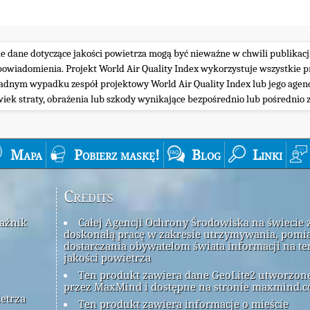
ie dane dotyczące jakości powietrza mogą być nieważne w chwili publikacj
iadomienia. Projekt World Air Quality Index wykorzystuje wszystkie prz
żadnym wypadku zespół projektowy World Air Quality Index lub jego agenc
wiek straty, obrażenia lub szkody wynikające bezpośrednio lub pośrednio z
Mapa
Pobierz maskę!
Blog
Linki
Credits
kaźnik
Całej Agencji Ochrony Środowiska na świecie 
doskonałą pracę w zakresie utrzymywania, pomia
dostarczania obywatelom świata informacji na t
jakości powietrza
Ten produkt zawiera dane GeoLite2 utworzon
przez MaxMind i dostępne na stronie maxmind.c
ietrza
Ten produkt zawiera informacje o mieście