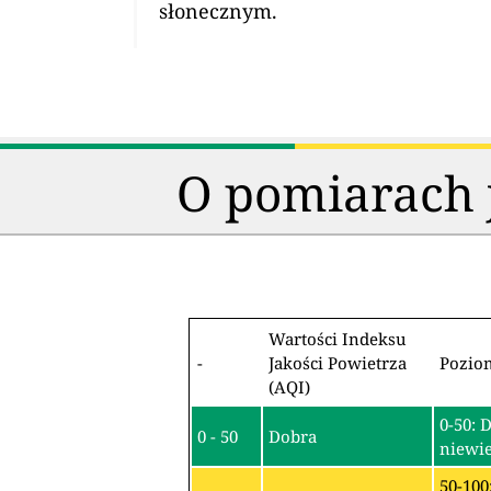
słonecznym.
O pomiarach j
Wartości Indeksu
-
Jakości Powietrza
Pozio
(AQI)
0-50: 
0 - 50
Dobra
niewie
50-100