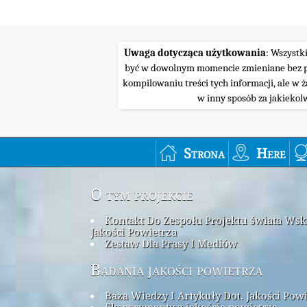
Uwaga dotycząca użytkowania
: Wszystk
być w dowolnym momencie zmieniane bez pow
kompilowaniu treści tych informacji, ale w 
w inny sposób za jakiekol
Strona
Here
O tym projekcie
Kontakt Do Zespołu Projektu świata Ws
Jakości Powietrza
Zestaw Dla Prasy I Mediów
Badania jakości powietrza
Baza Wiedzy I Artykuły Dot. Jakości Pow
Eksperymenty z jakością powietrza