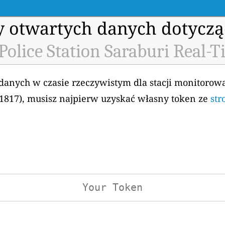
my otwartych danych dotyczą
Police Station Saraburi Real-T
 danych w czasie rzeczywistym dla stacji monitorow
 H1817), musisz najpierw uzyskać własny token ze
str