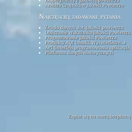
Analiza Czujników Jakości Powietrza
Najczęściej zadawane pytania
Źródło danych dot. jakości powietrza
Obliczanie Wskaźnika Jakości Powietrza 
Prognozowanie Jakości Powietrza
Produkty AQI (maski, Wyświetlacze...)
API (interfejs programowania aplikacji)
Platforma danych historycznych
Zapisz się na naszą bezpłatn