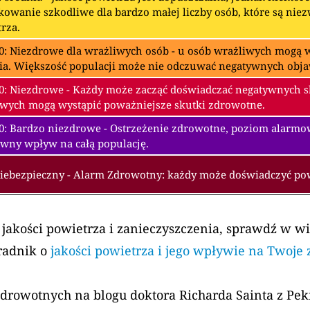
owanie szkodliwe dla bardzo małej liczby osób, które są nie
rza.
0: Niezdrowe dla wrażliwych osób - u osób wrażliwych mogą w
ia. Większość populacji może nie odczuwać negatywnych obj
0: Niezdrowe - Każdy może zacząć doświadczać negatywnych 
wych mogą wystąpić poważniejsze skutki zdrowotne.
00: Bardzo niezdrowe - Ostrzeżenie zdrowotne, poziom alarm
wny wpływ na całą populację.
Niebezpieczny - Alarm Zdrowotny: każdy może doświadczyć p
 jakości powietrza i zanieczyszczenia, sprawdź w w
radnik o
jakości powietrza i jego wpływie na Twoje
zdrowotnych na blogu doktora Richarda Sainta z Pe