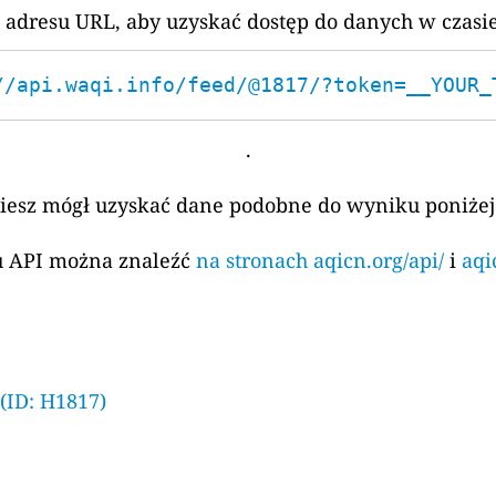
 adresu URL, aby uzyskać dostęp do danych w czasi
//api.waqi.info/feed/@1817/?token=__YOUR_
.
ziesz mógł uzyskać dane podobne do wyniku poniżej
su API można znaleźć
na stronach aqicn.org/api/
i
aqi
 (ID: H1817)