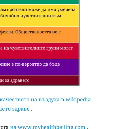
 замърсители може да има умерена
необичайно чувствителни към
фекти. Обществеността не е
е на чувствителните групи могат
ение е по-вероятно да бъде
и за здравето
 качеството на въздуха в wikipedia
шето здраве
.
лога
на www.myhealthbeijing.com
.