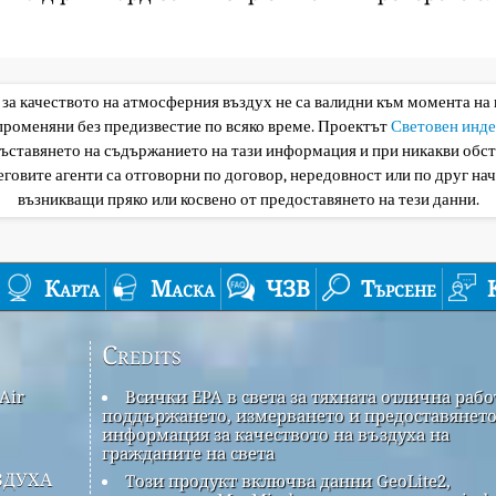
 за качеството на атмосферния въздух не са валидни към момента на
 променяни без предизвестие по всяко време. Проектът
Световен инде
съставянето на съдържанието на тази информация и при никакви обс
еговите агенти са отговорни по договор, нередовност или по друг нач
възникващи пряко или косвено от предоставянето на тези данни.
Карта
Маска
ЧЗВ
Търсене
Credits
Air
Всички EPA в света за тяхната отлична рабо
поддържането, измерването и предоставянето
информация за качеството на въздуха на
гражданите на света
здуха
Този продукт включва данни GeoLite2,