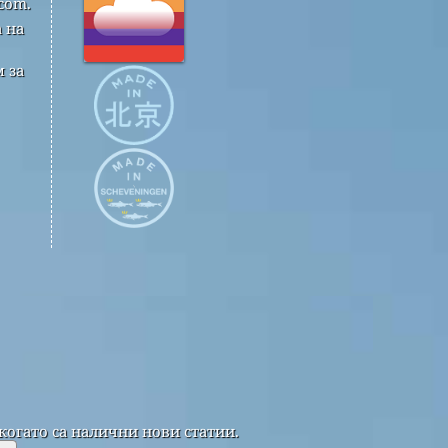
com.
 на
 за
когато са налични нови статии.