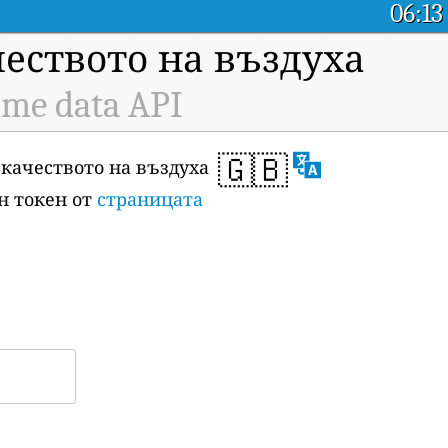
06:13
чеството на въздуха
ime data API
🇬🇧
 качеството на въздуха
ен токен от
страницата