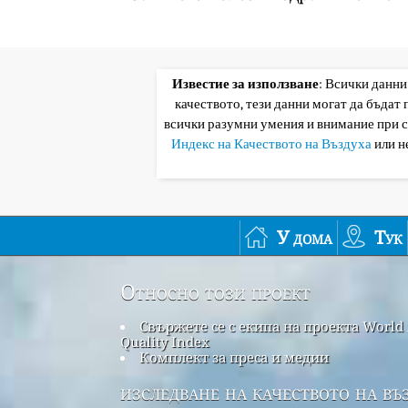
Известие за използване
: Всички данни
качеството, тези данни могат да бъдат
всички разумни умения и внимание при 
Индекс на Качеството на Въздуха
или н
У дома
Тук
Относно този проект
Свържете се с екипа на проекта World 
Quality Index
Комплект за преса и медии
изследване на качеството на въ