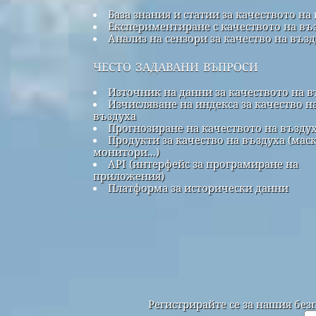
База знания и статии за качеството на
Експериментиране с качеството на въ
Анализ на сензори за качество на въз
често задавани въпроси
Източник на данни за качеството на в
Изчисляване на индекса за качество н
въздуха
Прогнозиране на качеството на възду
Продукти за качество на въздуха (маск
монитори...)
API (интерфейс за програмиране на
приложения)
Платформа за исторически данни
Регистрирайте се за нашия без