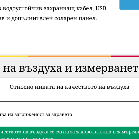
ов водоустойчив захранващ кабел, USB
е и допълнителен соларен панел.
 на въздуха и измерванет
Относно нивата на качеството на въздуха
ва на загриженост за здравето
чеството на въздуха се счита за задоволително и замърся
лък или никакъв риск