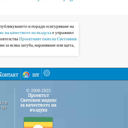
 публикуването и поради осигуряване на
кс на качеството на въздуха
е упражнил
тоятелства
Проектният екип на Световния
ин за всяка загуба, нараняване или щета,
Контакт
diy
© 2008-2025
Проектът
Световен индекс
та в
за качеството на
 на
въздуха