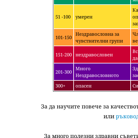
Ка
51 -100
умерен
оп
за
Нездравословна за
Чл
101-150
чувствителни групи
ве
Вс
151-200
нездравословен
да
Много
Зд
201-300
Нездравословното
за
300+
опасен
Си
За да научите повече за качество
или
ръковод
За много полезни здравни съвети