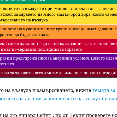
чеството на въздуха е приемливо; въпреки това за някои
асност за здравето на много малък брой хора, които са 
мърсяването на въздуха.
еновете на чувствителните групи могат да имат здравни е
роятно да бъде засегната.
еки може да започне да изпитва здравни ефекти; членовет
 имат по-сериозни последици за здравето
равни предупреждения за аварийни условия. Цялото насел
сегнато.
гнал за здравето: всеки може да има по-сериозни последиц
то на въздуха и замърсяването, вижте
темата за
ството на airnow за качеството на въздуха и ва
 на д-р Ричард Сейнт Сир от Пекин проверете б