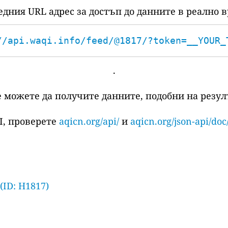
едния URL адрес за достъп до данните в реално в
//api.waqi.info/feed/@1817/?token=__YOUR_
.
е можете да получите данните, подобни на резулт
I, проверете
aqicn.org/api/
и
aqicn.org/json-api/doc
 (ID: H1817)