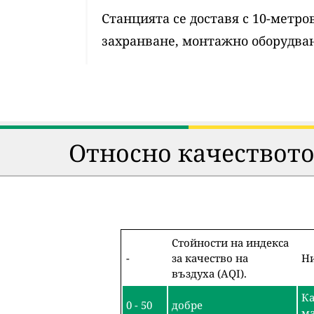
Станцията се доставя с 10-метр
захранване, монтажно оборудван
Относно качеството
Стойности на индекса
-
за качество на
Ни
въздуха (AQI).
Ка
0 - 50
добре
ма