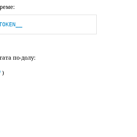
реме:
TOKEN__
ата по-долу:
/
)