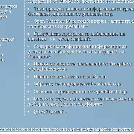
създадени от MaxMind, достъпни от maxmind.
 въздуха
Този продукт включва информация за града
здуха
GeoNames, достъпна от geonames.org.
духа
Open Weather Map, комбиниран с алгоритъм
подобряване на qweather™
Гражданска програма за наблюдение на
времето
via
cwop.waqi.info
ъздуха
а
Съдържа модифицирана информация за
услугата за наблюдение на атмосферата на
ха
Коперник
и,
Някои от иконите, направени от Freepik от
www.flaticon.com
Някои от иконите от icons8.com
Обратно геокодиране от locationiq.com
Основна карта и данни от OpenStreetMap.
Мястото, където можете да се насладите на
добър въздух, докато сърфирате!
QUACO дизайн
платен месечен пощенски списък и получавайте известия, 