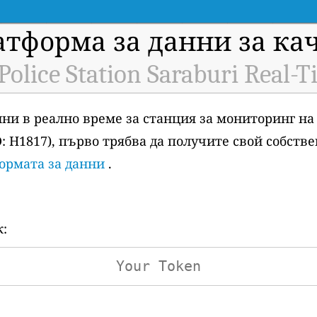
атформа за данни за ка
Police Station Saraburi Real-T
анни в реално време за станция за мониторинг на
(ID: H1817), първо трябва да получите свой собств
ормата за данни
.
к: