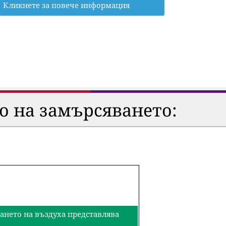
Кликнете за повече информация
о на замърсяването:
ването на въздуха представлява