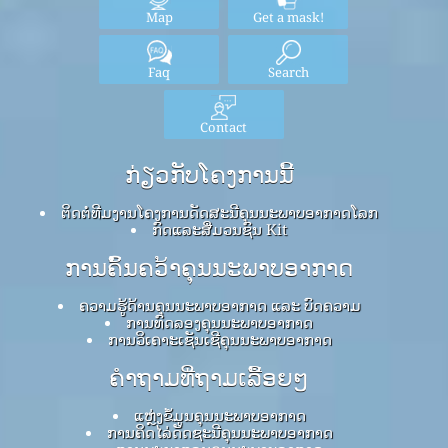
Map
Get a mask!
Faq
Search
Contact
ກ່ຽວກັບໂຄງການນີ້
ຕິດຕໍ່ທີມງານໂຄງການດັດສະນີຄຸນນະພາບອາກາດໂລກ
ກົດ​ແລະ​ສື່​ມວນ​ຊົນ Kit
ການຄົ້ນຄວ້າຄຸນນະພາບອາກາດ
ຄວາມຮູ້ດ້ານຄຸນນະພາບອາກາດ ແລະ ບົດຄວາມ
ການທົດລອງຄຸນນະພາບອາກາດ
ການວິເຄາະເຊັນເຊີຄຸນນະພາບອາກາດ
ຄໍາຖາມທີ່ຖາມເລື້ອຍໆ
ແຫຼ່ງຂໍ້ມູນຄຸນນະພາບອາກາດ
ການຄິດໄລ່ດັດຊະນີຄຸນນະພາບອາກາດ