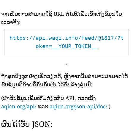
ຈາກນັ້ນທ່ານສາມາດໃຊ້ URL ຕໍ່ໄປນີ້ເພື່ອເຂົ້າເຖິງຂໍ້ມູນໃນ
ເວລາຈິງ:
https://api.waqi.info/feed/@1817/?t
oken=__YOUR_TOKEN__
.
ຖ້າທຸກສິ່ງທຸກຢ່າງເຮັດວຽກດີ, ຫຼັງຈາກນັ້ນທ່ານຈະສາມາດໄດ້
ຮັບຂໍ້ມູນທີ່ຄ້າຍຄືກັນກັບຜົນໄດ້ຮັບຂ້າງລຸ່ມນີ້:
(ສຳລັບຂໍ້ມູນເພີ່ມເຕີມກ່ຽວກັບ API, ກວດເບິ່ງ
aqicn.org/api/
ແລະ
aqicn.org/json-api/doc/
)
ຜົນໄດ້ຮັບ JSON: