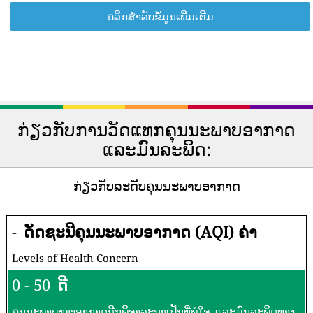
ຄລິກສຳລັບຂໍ້ມູນເພີ່ມເຕີມ
ກ່ຽວກັບການວັດແທກຄຸນນະພາບອາກາດ
ແລະມົນລະພິດ:
ກ່ຽວກັບລະດັບຄຸນນະພາບອາກາດ
-
ດັດຊະນີຄຸນນະພາບອາກາດ (AQI) ຄ່າ
Levels of Health Concern
0 - 50
ດີ
ຄຸນນະພາບທາງອາກາດຖືກພິຈາລະນາເປັນທີ່ພໍໃຈ, ແລະມົນລະພິດທາງ