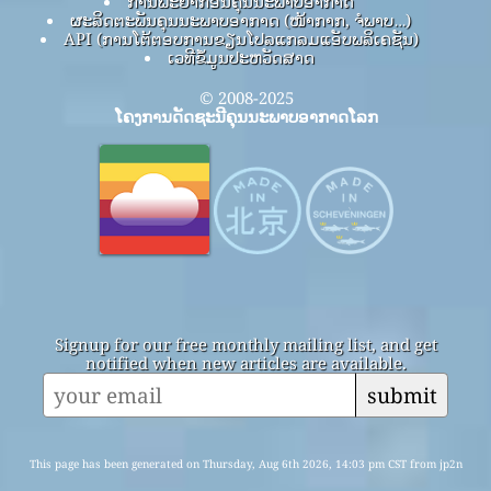
ການພະຍາກອນຄຸນນະພາບອາກາດ
ຜະລິດຕະພັນຄຸນນະພາບອາກາດ (ໜ້າກາກ, ຈໍພາບ…)
API (ການໂຕ້ຕອບການຂຽນໂປລແກລມແອັບພລິເຄຊັນ)
ເວທີຂໍ້ມູນປະຫວັດສາດ
© 2008-2025
ໂຄງການດັດຊະນີຄຸນນະພາບອາກາດໂລກ
Signup for our free monthly mailing list, and get
notified when new articles are available.
submit
This page has been generated on Thursday, Aug 6th 2026, 14:03 pm CST from jp2n