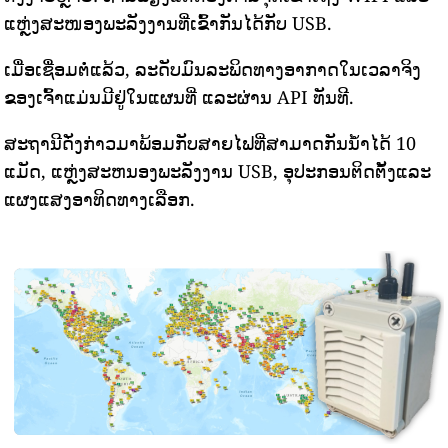
ແຫຼ່ງສະໜອງພະລັງງານທີ່ເຂົ້າກັນໄດ້ກັບ USB.
ເມື່ອເຊື່ອມຕໍ່ແລ້ວ, ລະດັບມົນລະພິດທາງອາກາດໃນເວລາຈິງ
ຂອງເຈົ້າແມ່ນມີຢູ່ໃນແຜນທີ່ ແລະຜ່ານ API ທັນທີ.
ສະຖານີດັ່ງກ່າວມາພ້ອມກັບສາຍໄຟທີ່ສາມາດກັນນ້ໍາໄດ້ 10
ແມັດ, ແຫຼ່ງສະຫນອງພະລັງງານ USB, ອຸປະກອນຕິດຕັ້ງແລະ
ແຜງແສງອາທິດທາງເລືອກ.