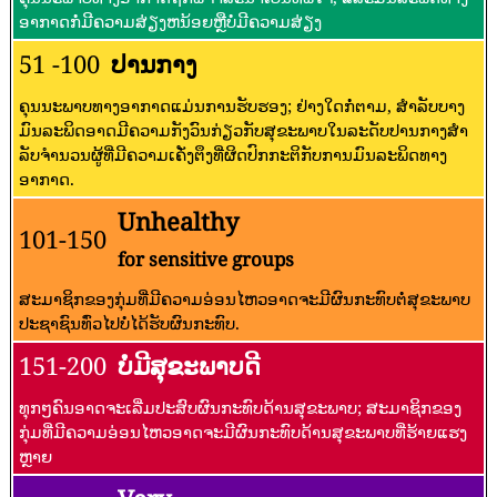
ອາກາດກໍ່ມີຄວາມສ່ຽງຫນ້ອຍຫຼືບໍ່ມີຄວາມສ່ຽງ
51 -100
ປານກາງ
ຄຸນນະພາບທາງອາກາດແມ່ນການຮັບຮອງ; ຢ່າງໃດກໍ່ຕາມ, ສໍາລັບບາງ
ມົນລະພິດອາດມີຄວາມກັງວົນກ່ຽວກັບສຸຂະພາບໃນລະດັບປານກາງສໍາ
ລັບຈໍານວນຜູ້ທີ່ມີຄວາມເຄັ່ງຕຶງທີ່ຜິດປົກກະຕິກັບການມົນລະພິດທາງ
ອາກາດ.
Unhealthy
101-150
for sensitive groups
ສະມາຊິກຂອງກຸ່ມທີ່ມີຄວາມອ່ອນໄຫວອາດຈະມີຜົນກະທົບຕໍ່ສຸຂະພາບ
ປະຊາຊົນທົ່ວໄປບໍ່ໄດ້ຮັບຜົນກະທົບ.
151-200
ບໍ່ມີສຸຂະພາບດີ
ທຸກໆຄົນອາດຈະເລີ່ມປະສົບຜົນກະທົບດ້ານສຸຂະພາບ; ສະມາຊິກຂອງ
ກຸ່ມທີ່ມີຄວາມອ່ອນໄຫວອາດຈະມີຜົນກະທົບດ້ານສຸຂະພາບທີ່ຮ້າຍແຮງ
ຫຼາຍ