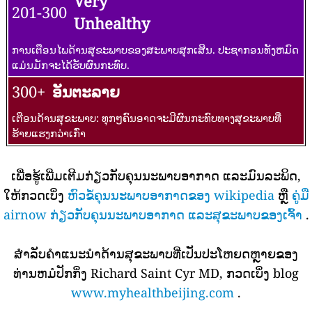
Very
201-300
Unhealthy
ການເຕືອນໄພດ້ານສຸຂະພາບຂອງສະພາບສຸກເສີນ. ປະຊາກອນທັງຫມົດ
ແມ່ນມັກຈະໄດ້ຮັບຜົນກະທົບ.
300+
ອັນຕະລາຍ
ເຕືອນດ້ານສຸຂະພາບ: ທຸກໆຄົນອາດຈະມີຜົນກະທົບທາງສຸຂະພາບທີ່
ຮ້າຍແຮງກວ່າເກົ່າ
ເພື່ອຮູ້ເພີ່ມເຕີມກ່ຽວກັບຄຸນນະພາບອາກາດ ແລະມົນລະພິດ,
ໃຫ້ກວດເບິ່ງ
ຫົວຂໍ້ຄຸນນະພາບອາກາດຂອງ wikipedia
ຫຼື
ຄູ່ມື
airnow ກ່ຽວກັບຄຸນນະພາບອາກາດ ແລະສຸຂະພາບຂອງເຈົ້າ
.
ສໍາລັບຄໍາແນະນໍາດ້ານສຸຂະພາບທີ່ເປັນປະໂຫຍດຫຼາຍຂອງ
ທ່ານຫມໍປັກກິ່ງ Richard Saint Cyr MD, ກວດເບິ່ງ blog
www.myhealthbeijing.com
.