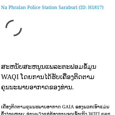
Na Phralan Police Station Saraburi (ID: H1817)
ສະຫນັບສະຫນູນແພລະຕະຟອມຂໍ້ມູນ
WAQI ໂດຍການໄດ້ຮັບເຄື່ອງຕິດຕາມ
ຄຸນນະພາບອາກາດຂອງທ່ານ.
ເຄື່ອງຕິດຕາມຄຸນນະພາບອາກາດ GAIA ຂອງພວກເຮົາແມ່ນ
ຕັ້ງງ່າຍຫຼາຍ: ທ່ານພຽງແຕ່ຕ້ອງການຈຸດເຂົ້າເຖິງ WIFI ແລະ