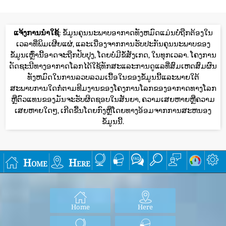
ແຈ້ງການນໍາໃຊ້
: ຂໍ້ມູນຄຸນນະພາບອາກາດທັງຫມົດແມ່ນບໍ່ຖືກຕ້ອງໃນ
ເວລາທີ່ພິມເຜີຍແຜ່, ແລະເນື່ອງຈາກການຮັບປະກັນຄຸນນະພາບຂອງ
ຂໍ້ມູນເຫຼົ່ານີ້ອາດຈະຖືກປັບປຸງ, ໂດຍບໍ່ມີຂໍ້ສັງເກດ, ໃນທຸກເວລາ. ໂຄງການ
ດັດຊະນີທາງອາກາດໂລກໄດ້ໃຊ້ທັກສະແລະການດູແລທີ່ສົມເຫດສົມຜົນ
ທັງຫມົດໃນການລວບລວມເນື້ອໃນຂອງຂໍ້ມູນນີ້ແລະພາຍໃຕ້
ສະພາບການໃດກໍ່ຕາມທີມງານຂອງໂຄງການໂລກຂອງອາກາດທາງໂລກ
ຫຼືຕົວແທນຂອງມັນຈະຮັບຜິດຊອບໃນສັນຍາ, ຄວາມເສຍຫາຍຫຼືຄວາມ
ເສຍຫາຍໃດໆ, ເກີດຂື້ນໂດຍກົງຫຼືໂດຍທາງອ້ອມຈາກການສະຫນອງ
ຂໍ້ມູນນີ້.
Home
Here
Home
Here