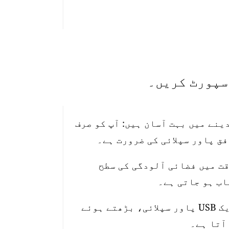
تیب دینے میں بہت آسان ہیں: آپ کو صرف
قت میں فضائی آلودگی کی سطح
اسٹیشن 10 میٹر واٹر پروف پاور کیبل، ایک USB پاور سپلائی، بڑھتے ہوئے
آتا ہے۔