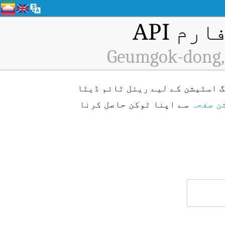
م API
Geumgok-dong, 
Geumgok) ایئر کوالٹی مانیٹرنگ اسٹیشن کے لیے ریئل ٹائم ڈیٹا
ن صفحہ
سے اپنا ٹوکن حاصل کرنا