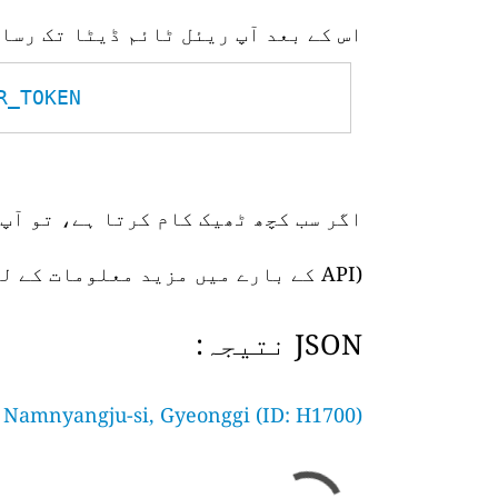
اس کے بعد آپ ریئل ٹائم ڈیٹا تک رسا
TOKEN__
اگر سب کچھ ٹھیک کام کرتا ہے، تو آپ 
(API کے بارے میں مزید معلومات کے لیے،
JSON نتیجہ:
Namnyangju-si, Gyeonggi (ID: H1700)