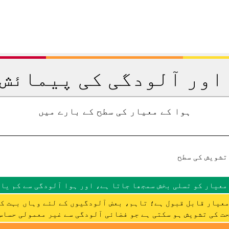
اور آلودگی کی پیمائش 
ہوا کے معیار کی سطح کے بارے میں
تشویش کی سطح
معیار کو تسلی بخش سمجھا جاتا ہے، اور ہوا آلودگی سے کم یا 
عیار قابل قبول ہے؛ تاہم، بعض آلودگیوں کے لئے وہاں بہت ک
ت کی تشویش ہو سکتی ہے جو فضائی آلودگی سے غیر معمولی حساس 