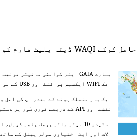
 فارم کو سپورٹ کریں۔
ہمارے GAIA ایئر کوالٹی مانیٹر تر
ایک WIFI ایکسیس پوائنٹ اور USB کے موافق پاور سپلائی کی ضرورت ہے۔
ایک بار منسلک ہونے کے بعد، آپ کی اصل و
نقشے اور API کے ذریعے فوری طور پر دستیاب ہو جاتی ہے۔
آلات اور ایک اختیاری سولر پینل کے ساتھ 