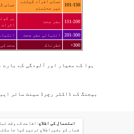
حساس افراد کیلئے
101-150
حساس گر
غیر صحتمند
ہر کوئی
151-200
مضر صحت
اثرات ک
201-300
انتہائی مضر صحت
انتباہ 
300+
خطرناک
صحت کی 
ہوا کے معیار اور آلودگی کے بارے 
بیجنگ کے ڈاکٹر رچرڈ سینٹ سائر ایم 
استعمال کی اطلاع
: اشاعت کے وقت تم
شمار کو بغیراطلاع ترمیم کیا جا سکتا