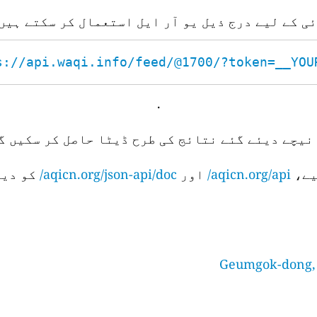
ئی کے لیے درج ذیل یو آر ایل استعمال کر سکتے ہیں
s://api.waqi.info/feed/@1700/?token=__YOUR_
.
نیچے دیئے گئے نتائج کی طرح ڈیٹا حاصل کر سکیں گے
aqicn.org/api/
اور
aqicn.org/json-api/doc/
کو دیک
Geumgok-dong, 