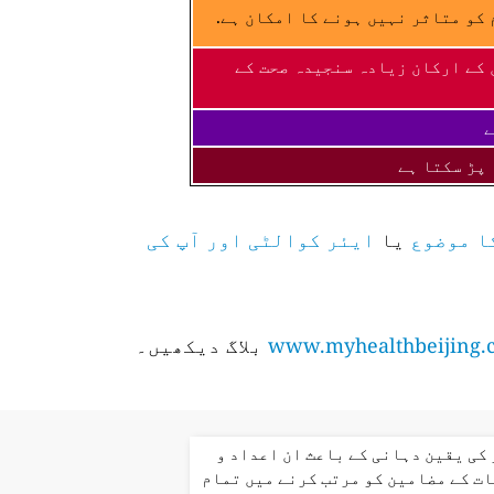
کو متاثر نہیں ہونے کا امکان ہے.
 کے ارکان زیادہ سنجیدہ صحت کے
ے
 پڑ سکتا ہے
ا موضوع
یا
ایئر کوالٹی اور آپ کی
www.myhealthbeijing.
بلاگ دیکھیں۔
کی یقین دہانی کے باعث ان اعداد و
ت کے مضامین کو مرتب کرنے میں تمام