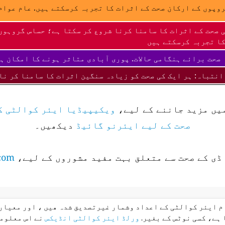
وپوں کے ارکان صحت کے اثرات کا تجربہ کرسکتے ہیں. عام عوام 
 صحت کے اثرات کا سامنا کرنا شروع کر سکتا ہے؛ حساس گروہوں
ا تجربہ کرسکتے ہیں
صحت برائے ہنگامی حالات. پوری آبادی متاثر ہونے کا امکان ہ
انتباہ: ہر ایک کی صحت کو زیادہ سنگین اثرات کا سامنا کر نا
میں مزید جاننے کے لیے،
ویکیپیڈیا ایئر کوالٹی ک
صحت کے لیے ایئرنو گائیڈ
دیکھیں۔
ڈی کے صحت سے متعلق بہت مفید مشوروں کے لیے،
com
ام ایئر کوالٹی کے اعداد وشمار غیرتصدیق شدہ ھیں ، اور معیار 
 ہے، کسی نوٹس کے بغیر.
ورلڈ ایئر کوالٹی انڈیکس
نے اس معلوما