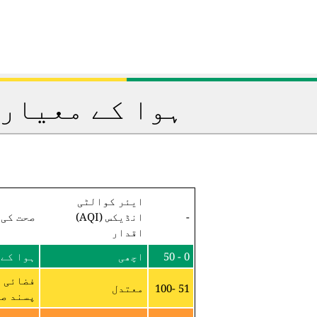
ہوا کے معیار 
ایئر کوالٹی
-
انڈیکس (AQI)
صحت کی 
اقدار
0 - 50
اچھی
ہوا کے 
فضائی م
51 -100
معتدل
پسند صح