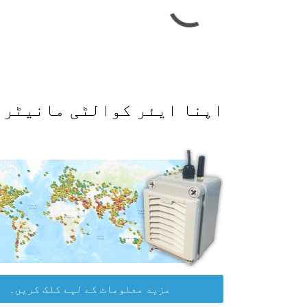
اپنا ایئر کوالٹی مانیٹر حاصل کرکے WAQI ڈیٹا پلیٹ
مزید معلومات کے لیے کلک کریں۔