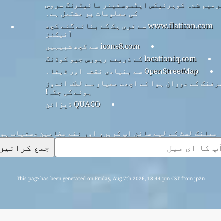
رمیم شدہ کوپرنیکس ایٹموسفیئر مانیٹرنگ سروس
کی معلومات پر مشتمل ہے۔
www.flaticon.com سے فری پک کے بنائے گئے کچھ
آئیکنز
icons8.com سے کچھ شبیہیں
locationiq.com کے ذریعے ریورس جیو کوڈنگ
OpenStreetMap سے بنیادی نقشہ اور ڈیٹا۔
رفنگ کے دوران ہوا کے اچھے معیار سے لطف اندوز
ہونے کی جگہ!
QUACO ڈیزائن
میلنگ لسٹ کے لیے سائن اپ کریں، اور نئے مضامین دستیاب ہو
جمع کرائیں
This page has been generated on Friday, Aug 7th 2026, 18:44 pm CST from jp2n