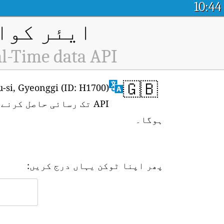
10:44
ایئر کوال
l-Time data API
🇬🇧
API تک رسائی حاصل کرنے کے لیے، آپ کو پہلے
ہوگا۔
پھر اپنا ٹوکن یہاں درج کریں: