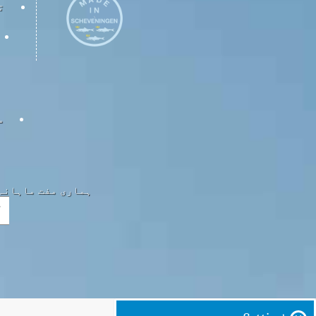
ت
س
ہماری مفت ماہانہ 