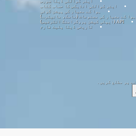
ایئر کوالٹی ڈیٹا سورس
ایئر کوالٹی انڈیکس کا حساب کتاب
ہوا کے معیار کی پیشن گوئی
ہوا کے معیار کی مصنوعات (ماسک، مانیٹر…)
API (ایپلی کیشن پروگرامنگ انٹرفیس)
تاریخی ڈیٹا پلیٹ فارم
نے پر مطلع کریں۔