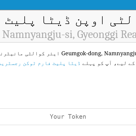
ٹی اوپن ڈیٹا پلیٹ فار
Namnyangju-si, Gyeonggi Rea
-dong, Namnyangju-si, Gyeonggi (ID: H1700
ڈیٹا پلیٹ فارم ٹوکن رجسٹریش