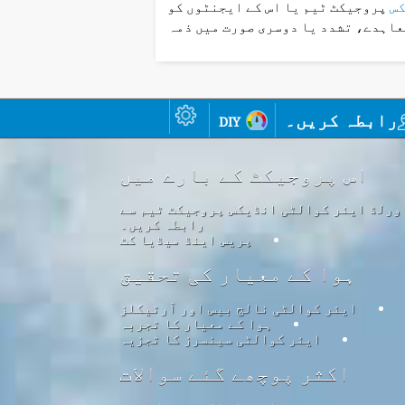
کس
پروجیکٹ ٹیم یا اس کے ایجنٹوں کو
عاہدے، تشدد یا دوسری صورت میں ذمہ
رابطہ کریں۔
diy
اس پروجیکٹ کے بارے میں
ورلڈ ایئر کوالٹی انڈیکس پروجیکٹ ٹیم سے
رابطہ کریں۔
پریس اینڈ میڈیا کٹ
ہوا کے معیار کی تحقیق
ایئر کوالٹی نالج بیس اور آرٹیکلز
ہوا کے معیار کا تجربہ
ایئر کوالٹی سینسرز کا تجزیہ
اکثر پوچھے گئے سوالات