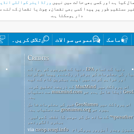
ال کیا ہے اور کسی بھی حالت میں نہیں
ورلڈ ایئر کوالٹی انڈی
غیر مستقیم طور پر پیدا کسی بھی نقصان، چوٹ یا نقصان کے لئے م
دار ہوسکتا ہے.
ماسک
عمومی سوالات
تلاش کریں۔
Credits
دنیا کے تمام EPA دنیا کے شہریوں کو ہوا کے
یار کی معلومات کو برقرار رکھنے، پیمائش کرنے
اور فراہم کرنے میں اپنے بہترین کام کے لیے
اس پروڈکٹ میں MaxMind کے ذریعے تخلیق کردہ
GeoLite2 ڈیٹا شامل ہے، جو maxmind.com سے دستیاب
ہے۔
اس پروڈکٹ میں GeoNames شہر کی معلومات شامل
ہیں، جو geonames.org سے دستیاب ہے۔
qweather™ کے ساتھ مل کر موسم کا نقشہ کھولیں۔
بہتری الگورتھم
ٹیزن ویدر آبزرور پروگرام
via
cwop.waqi.info