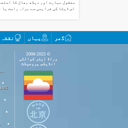
معقول مہارت اور دیکھ بھال کا استعم
اس ڈیٹا کی فراہمی سے براہ راست یا 
گھر
یہاں
نقشہ
© 2008-2025
ورلڈ ایئر کوالٹی
انڈیکس پروجیکٹ
مع
س