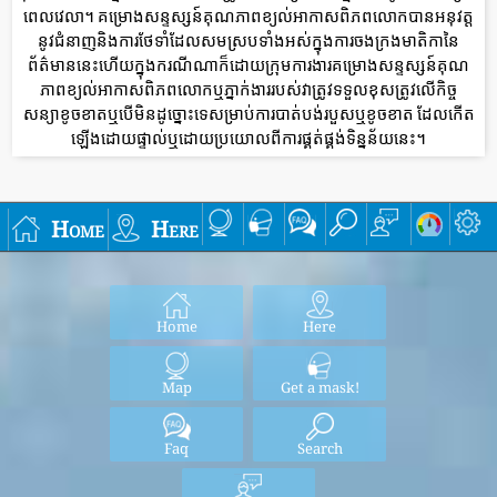
ពេលវេលា។ គម្រោងសន្ទស្សន៍គុណភាពខ្យល់អាកាសពិភពលោកបានអនុវត្ត
នូវជំនាញនិងការថែទាំដែលសមស្របទាំងអស់ក្នុងការចងក្រងមាតិកានៃ
ព័ត៌មាននេះហើយក្នុងករណីណាក៏ដោយក្រុមការងារគម្រោងសន្ទស្សន៍គុណ
ភាពខ្យល់អាកាសពិភពលោកឬភ្នាក់ងាររបស់វាត្រូវទទួលខុសត្រូវលើកិច្ច
សន្យាខូចខាតឬបើមិនដូច្នោះទេសម្រាប់ការបាត់បង់របួសឬខូចខាត ដែលកើត
ឡើងដោយផ្ទាល់ឬដោយប្រយោលពីការផ្គត់ផ្គង់ទិន្នន័យនេះ។
Home
Here
Home
Here
Map
Get a mask!
Faq
Search