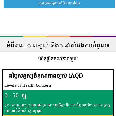
សូមចុចសម្រាប់ព័ត៌មានបន្ថែម
អំពីគុណភាពខ្យល់ និងការវាស់វែងការបំពុល៖
អំពីកម្រិតគុណភាពខ្យល់
-
តម្លៃសន្ទស្សន៍គុណភាពខ្យល់ (AQI)
Levels of Health Concern
0 - 50
ល្អ
គុណភាពខ្យល់ត្រូវបានចាត់ទុកថាពេញចិត្តហើយការបំពុលបរិយាកាសបង្កឱ្យ
មានហានិភ័យតិចតួចឬគ្មាន