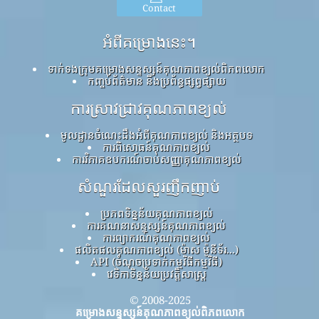
Contact
អំពីគម្រោងនេះ។
ទាក់ទងក្រុមគម្រោងសន្ទស្សន៍គុណភាពខ្យល់ពិភពលោក
កញ្ចប់ព័ត៌មាន និងប្រព័ន្ធផ្សព្វផ្សាយ
ការស្រាវជ្រាវគុណភាពខ្យល់
មូលដ្ឋានចំណេះដឹងអំពីគុណភាពខ្យល់ និងអត្ថបទ
ការពិសោធន៍គុណភាពខ្យល់
ការវិភាគឧបករណ៍ចាប់សញ្ញាគុណភាពខ្យល់
សំណួរដែលសួរញឹកញាប់
ប្រភពទិន្នន័យគុណភាពខ្យល់
ការគណនាសន្ទស្សន៍គុណភាពខ្យល់
ការព្យាករណ៍គុណភាពខ្យល់
ផលិតផលគុណភាពខ្យល់ (ម៉ាស ម៉ូនីទ័រ...)
API (ចំណុចប្រទាក់កម្មវិធីកម្មវិធី)
វេទិកាទិន្នន័យប្រវត្តិសាស្ត្រ
© 2008-2025
គម្រោងសន្ទស្សន៍គុណភាពខ្យល់ពិភពលោក