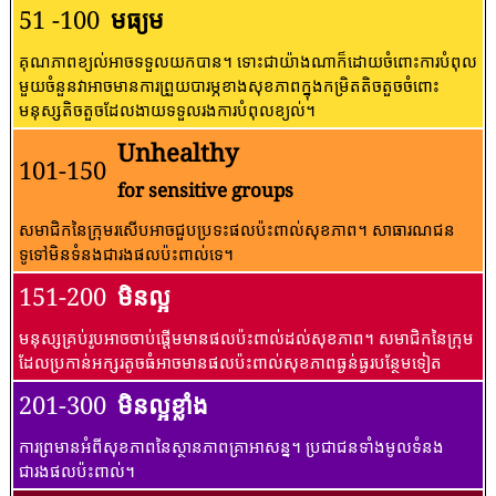
51 -100
មធ្យម
គុណភាពខ្យល់អាចទទួលយកបាន។ ទោះជាយ៉ាងណាក៏ដោយចំពោះការបំពុល
មួយចំនួនវាអាចមានការព្រួយបារម្ភខាងសុខភាពក្នុងកម្រិតតិចតួចចំពោះ
មនុស្សតិចតួចដែលងាយទទួលរងការបំពុលខ្យល់។
Unhealthy
101-150
for sensitive groups
សមាជិកនៃក្រុមរសើបអាចជួបប្រទះផលប៉ះពាល់សុខភាព។ សាធារណជន​
ទូទៅ​មិន​ទំនង​ជា​រង​ផល​ប៉ះពាល់​ទេ។
151-200
មិនល្អ
មនុស្សគ្រប់រូបអាចចាប់ផ្តើមមានផលប៉ះពាល់ដល់សុខភាព។ សមាជិកនៃក្រុម
ដែលប្រកាន់អក្សរតូចធំអាចមានផលប៉ះពាល់សុខភាពធ្ងន់ធ្ងរបន្ថែមទៀត
201-300
មិនល្អខ្លាំង
ការព្រមានអំពីសុខភាពនៃស្ថានភាពគ្រាអាសន្ន។ ប្រជាជនទាំងមូលទំនង
ជារងផលប៉ះពាល់។