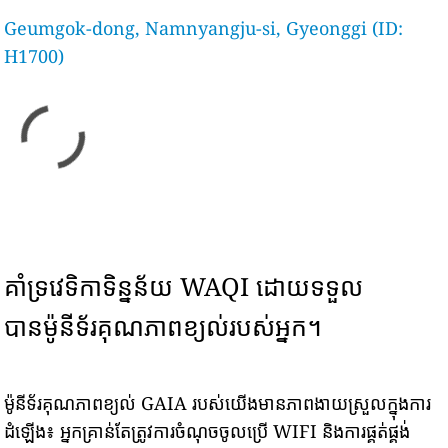
Geumgok-dong, Namnyangju-si, Gyeonggi (ID:
H1700)
គាំទ្រវេទិកាទិន្នន័យ WAQI ដោយទទួល
បានម៉ូនីទ័រគុណភាពខ្យល់របស់អ្នក។
ម៉ូនីទ័រគុណភាពខ្យល់ GAIA របស់យើងមានភាពងាយស្រួលក្នុងការ
ដំឡើង៖ អ្នកគ្រាន់តែត្រូវការចំណុចចូលប្រើ WIFI និងការផ្គត់ផ្គង់