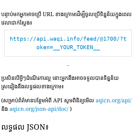
បន្ទាប់មកអ្នកអាចប្រើ URL ខាងក្រោមដើម្បីចូលប្រើទិន្នន័យក្នុងពេល
វេលាជាក់ស្តែង៖
https://api.waqi.info/feed/@1700/?t
oken=__YOUR_TOKEN__
.
ប្រសិនបើអ្វីៗដំណើរការល្អ នោះអ្នកនឹងអាចទទួលបានទិន្នន័យ
ស្រដៀងនឹងលទ្ធផលខាងក្រោម៖
(សម្រាប់ព័ត៌មានបន្ថែមអំពី API សូមពិនិត្យមើល
aqicn.org/api/
និង
aqicn.org/json-api/doc/
)
លទ្ធផល JSON៖