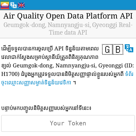
Air Quality Open Data Platform API
Geumgok-dong, Namnyangju-si, Gyeonggi Real-
Time data API
🇬🇧
ដើម្បីទទួលបានការចូលប្រើ API ទិន្នន័យតាមពេល
វេលាជាក់ស្តែងសម្រាប់ស្ថានីយ៍ត្រួតពិនិត្យគុណភាព
ខ្យល់ Geumgok-dong, Namnyangju-si, Gyeonggi (ID:
H1700) ដំបូងអ្នកត្រូវទទួលបាននិមិត្តសញ្ញាផ្ទាល់ខ្លួនរបស់អ្នកពី
ទំព័រ
ចុះឈ្មោះសញ្ញាសម្ងាត់ទិន្នន័យវេទិកា
។
បន្ទាប់មកបញ្ចូលនិមិត្តសញ្ញារបស់អ្នកនៅទីនេះ៖