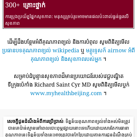
300+
គ្រោះថ្នាក់
ការប្រុងប្រយ័ត្នផ្នែកសុខភាព: មនុស្សគ្រប់រូបអាចមានផលប៉ះពាល់ធ្ងន់ធ្ងរលើ
សុខភាព
ដើម្បីដឹងបន្ថែមអំពីគុណភាពខ្យល់ និងការបំពុល សូមពិនិត្យមើល
ប្រធានបទគុណភាពខ្យល់ wikipedia
ឬ
មគ្គុទ្ទេសក៍ airnow អំពី
គុណភាពខ្យល់ និងសុខភាពរបស់អ្នក
។
សម្រាប់ដំបូន្មានសុខភាពដ៏មានប្រយោជន៍របស់វេជ្ជបណ្ឌិត
ទីក្រុងប៉េកាំង Richard Saint Cyr MD សូមពិនិត្យមើលប្លក់
www.myhealthbeijing.com
។
សេចក្តីជូនដំណឹងអំពីការប្រើប្រាស់
: ទិន្នន័យគុណភាពខ្យល់ទាំងអស់មិនត្រូវ
បានគេប៉ាន់ស្មាននៅពេលបោះពុម្ភផ្សាយនោះទេហើយដោយសារតែការធានា
គុណភាពនេះទិន្នន័យទាំងនេះអាចត្រូវបានកែប្រែដោយគ្មានការជូនដំណឹងគ្រប់