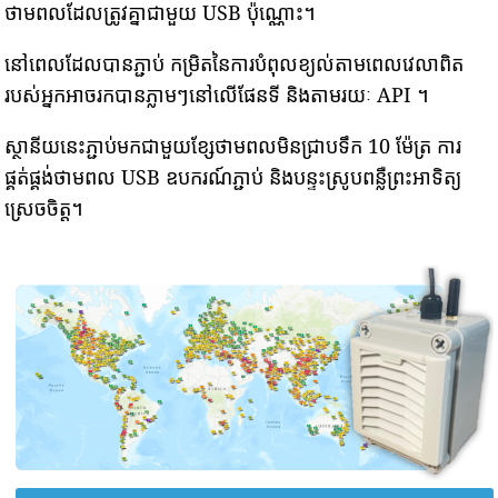
ថាមពលដែលត្រូវគ្នាជាមួយ USB ប៉ុណ្ណោះ។
នៅពេលដែលបានភ្ជាប់ កម្រិតនៃការបំពុលខ្យល់តាមពេលវេលាពិត
របស់អ្នកអាចរកបានភ្លាមៗនៅលើផែនទី និងតាមរយៈ API ។
ស្ថានីយនេះភ្ជាប់មកជាមួយខ្សែថាមពលមិនជ្រាបទឹក 10 ម៉ែត្រ ការ
ផ្គត់ផ្គង់ថាមពល USB ឧបករណ៍ភ្ជាប់ និងបន្ទះស្រូបពន្លឺព្រះអាទិត្យ
ស្រេចចិត្ត។