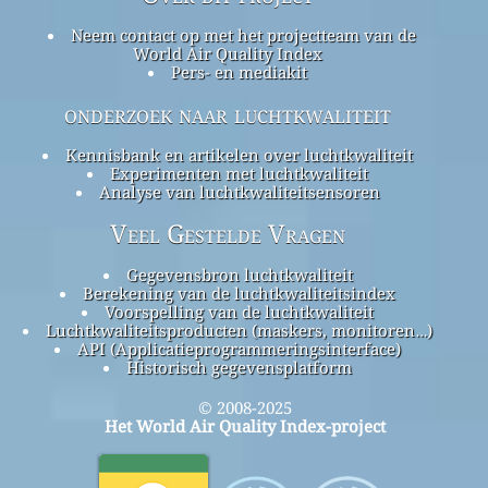
Neem contact op met het projectteam van de
World Air Quality Index
Pers- en mediakit
onderzoek naar luchtkwaliteit
Kennisbank en artikelen over luchtkwaliteit
Experimenten met luchtkwaliteit
Analyse van luchtkwaliteitsensoren
Veel Gestelde Vragen
Gegevensbron luchtkwaliteit
Berekening van de luchtkwaliteitsindex
Voorspelling van de luchtkwaliteit
Luchtkwaliteitsproducten (maskers, monitoren…)
API (Applicatieprogrammeringsinterface)
Historisch gegevensplatform
© 2008-2025
Het World Air Quality Index-project