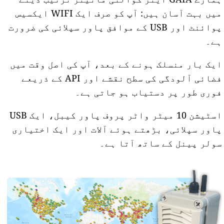
میں بہت آسان ہیں: آپ کو صرف ایک WIFI ایکسیس
پوائنٹ اور USB کے موافق پاور سپلائی کی ضرورت
ہے۔
ایک بار منسلک ہونے کے بعد، آپ کی اصل وقت میں
فضائی آلودگی کی سطح نقشے اور API کے ذریعے
فوری طور پر دستیاب ہو جاتی ہے۔
اسٹیشن 10 میٹر واٹر پروف پاور کیبل، ایک USB
پاور سپلائی، بڑھتے ہوئے آلات اور ایک اختیاری
سولر پینل کے ساتھ آتا ہے۔