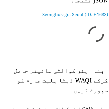
JSON نتیجہ:
Seongbuk-gu, Seoul (ID: H1683)
اپنا ایئر کوالٹی مانیٹر حاصل
کرکے WAQI ڈیٹا پلیٹ فارم کو
سپورٹ کریں۔
ہمارے GAIA ایئر کوالٹی مانیٹر ترتیب دینے