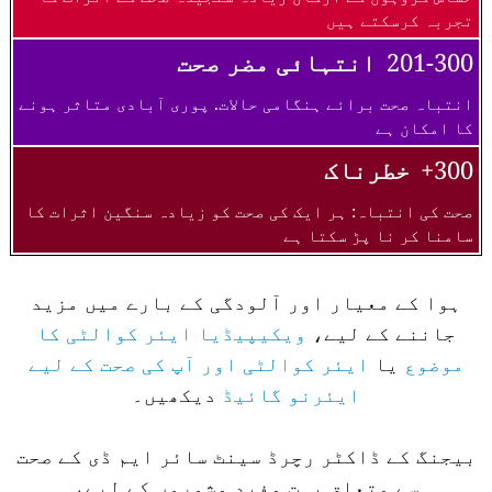
تجربہ کرسکتے ہیں
201-300
انتہائی مضر صحت
انتباہ صحت برائے ہنگامی حالات. پوری آبادی متاثر ہونے
کا امکان ہے
300+
خطرناک
صحت کی انتباہ: ہر ایک کی صحت کو زیادہ سنگین اثرات کا
سامنا کر نا پڑ سکتا ہے
ہوا کے معیار اور آلودگی کے بارے میں مزید
جاننے کے لیے،
ویکیپیڈیا ایئر کوالٹی کا
موضوع
یا
ایئر کوالٹی اور آپ کی صحت کے لیے
ایئرنو گائیڈ
دیکھیں۔
بیجنگ کے ڈاکٹر رچرڈ سینٹ سائر ایم ڈی کے صحت
سے متعلق بہت مفید مشوروں کے لیے،