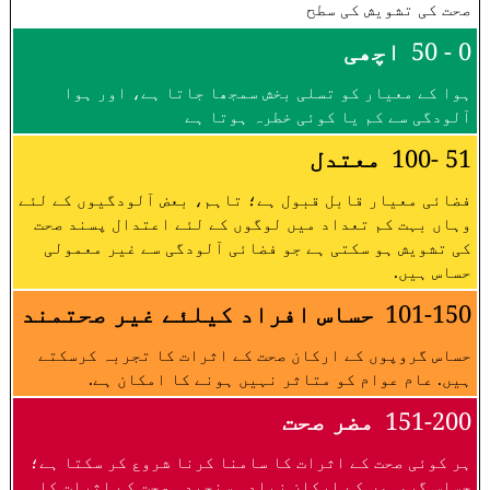
صحت کی تشویش کی سطح
0 - 50
اچھی
ہوا کے معیار کو تسلی بخش سمجھا جاتا ہے، اور ہوا
آلودگی سے کم یا کوئی خطرہ ہوتا ہے
51 -100
معتدل
فضائی معیار قابل قبول ہے؛ تاہم، بعض آلودگیوں کے لئے
وہاں بہت کم تعداد میں لوگوں کے لئے اعتدال پسند صحت
کی تشویش ہو سکتی ہے جو فضائی آلودگی سے غیر معمولی
حساس ہیں.
101-150
حساس افراد کیلئے غیر صحتمند
حساس گروپوں کے ارکان صحت کے اثرات کا تجربہ کرسکتے
ہیں. عام عوام کو متاثر نہیں ہونے کا امکان ہے.
151-200
مضر صحت
ہر کوئی صحت کے اثرات کا سامنا کرنا شروع کر سکتا ہے؛
حساس گروہوں کے ارکان زیادہ سنجیدہ صحت کے اثرات کا