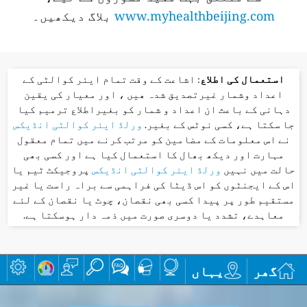
www.myhealthbeijing.com
بلاگ دیکھیں۔
استعمال کی اطلاع
: اشاعت کے وقت تمام ایئر کوالٹی کے
اعداد وشمار غیرتصدیق شدہ ھیں ، اور معیار کی یقین
دہانی کے باعث ان اعداد و شمار کو بغیراطلاع ترمیم کیا
جا سکتا ہے، کسی نوٹس کے بغیر.
ورلڈ ایئر کوالٹی انڈیکس
نے اس معلومات کے مضامین کو مرتب کرنے میں تمام معقول
مہارت اور دیکھ بھال کا استعمال کیا ہے اور کسی بھی
حالت میں نہیں
ورلڈ ایئر کوالٹی انڈیکس
پروجیکٹ ٹیم یا
اس کے ایجنٹوں کو اس ڈیٹا کی فراہمی سے براہ راست یا غیر
مستقیم طور پر پیدا کسی بھی نقصان، چوٹ یا نقصان کے لئے
معاہدے، تشدد یا دوسری صورت میں ذمہ دار ہوسکتا ہے.
گھر
یہاں