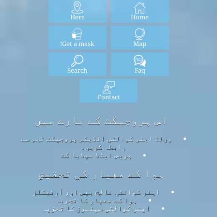
Here
Home
Get a mask!
Map
Search
Faq
Contact
اس پروجیکٹ کے بارے میں
ورلڈ ایئر کوالٹی انڈیکس پروجیکٹ ٹیم سے
رابطہ کریں۔
پریس اینڈ میڈیا کٹ
ہوا کے معیار کی تحقیق
ایئر کوالٹی نالج بیس اور آرٹیکلز
ہوا کے معیار کا تجربہ
ایئر کوالٹی سینسرز کا تجزیہ