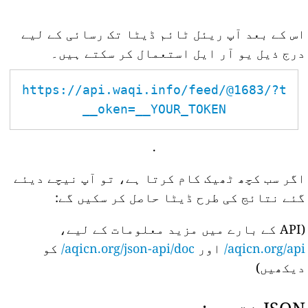
اس کے بعد آپ ریئل ٹائم ڈیٹا تک رسائی کے لیے
درج ذیل یو آر ایل استعمال کر سکتے ہیں۔
https://api.waqi.info/feed/@1683/?t
oken=__YOUR_TOKEN__
.
اگر سب کچھ ٹھیک کام کرتا ہے، تو آپ نیچے دیئے
گئے نتائج کی طرح ڈیٹا حاصل کر سکیں گے:
(API کے بارے میں مزید معلومات کے لیے،
aqicn.org/api/
اور
aqicn.org/json-api/doc/
کو
دیکھیں)