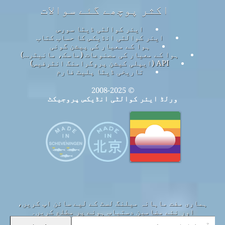
اکثر پوچھے گئے سوالات
ایئر کوالٹی ڈیٹا سورس
ایئر کوالٹی انڈیکس کا حساب کتاب
ہوا کے معیار کی پیشن گوئی
ہوا کے معیار کی مصنوعات (ماسک، مانیٹر…)
API (ایپلی کیشن پروگرامنگ انٹرفیس)
تاریخی ڈیٹا پلیٹ فارم
© 2008-2025
ورلڈ ایئر کوالٹی انڈیکس پروجیکٹ
ہماری مفت ماہانہ میلنگ لسٹ کے لیے سائن اپ کریں،
اور نئے مضامین دستیاب ہونے پر مطلع کریں۔