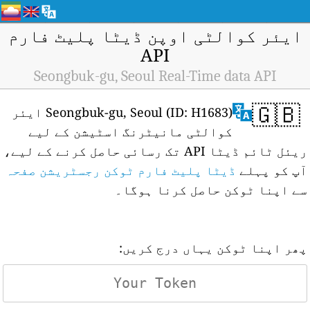
ایئر کوالٹی اوپن ڈیٹا پلیٹ فارم
API
Seongbuk-gu, Seoul Real-Time data API
🇬🇧
Seongbuk-gu, Seoul (ID: H1683) ایئر
کوالٹی مانیٹرنگ اسٹیشن کے لیے
ریئل ٹائم ڈیٹا API تک رسائی حاصل کرنے کے لیے،
آپ کو پہلے
ڈیٹا پلیٹ فارم ٹوکن رجسٹریشن صفحہ
سے اپنا ٹوکن حاصل کرنا ہوگا۔
پھر اپنا ٹوکن یہاں درج کریں: