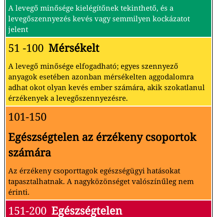
A levegő minősége kielégítőnek tekinthető, és a
levegőszennyezés kevés vagy semmilyen kockázatot
jelent
51 -100
Mérsékelt
A levegő minősége elfogadható; egyes szennyező
anyagok esetében azonban mérsékelten aggodalomra
adhat okot olyan kevés ember számára, akik szokatlanul
érzékenyek a levegőszennyezésre.
101-150
Egészségtelen az érzékeny csoportok
számára
Az érzékeny csoporttagok egészségügyi hatásokat
tapasztalhatnak. A nagyközönséget valószínűleg nem
érinti.
151-200
Egészségtelen