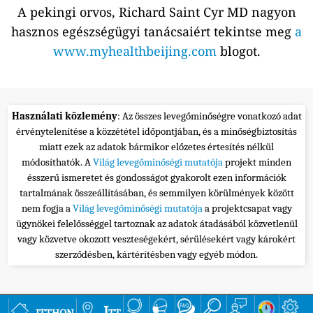
A pekingi orvos, Richard Saint Cyr MD nagyon
hasznos egészségügyi tanácsaiért tekintse meg
a
www.myhealthbeijing.com
blogot.
Használati közlemény
: Az összes levegőminőségre vonatkozó adat
érvénytelenítése a közzététel időpontjában, és a minőségbiztosítás
miatt ezek az adatok bármikor előzetes értesítés nélkül
módosíthatók. A
Világ levegőminőségi mutatója
projekt minden
ésszerű ismeretet és gondosságot gyakorolt ezen információk
tartalmának összeállításában, és semmilyen körülmények között
nem fogja a
Világ levegőminőségi mutatója
a projektcsapat vagy
ügynökei felelősséggel tartoznak az adatok átadásából közvetlenül
vagy közvetve okozott veszteségekért, sérülésekért vagy károkért
szerződésben, kártérítésben vagy egyéb módon.
itthon
Itt