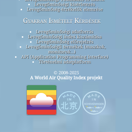
Levegőminőségi kísérletezés
Levegőminőség-érzékelők elemzése
Gyakran Ismételt Kérdések
Levegőminőségi adatforrás
Levegőminőségi index kiszámítása
Levegőminőség előrejelzés
Levegőminőségű termékek (maszkok,
monitorok…)
API (Application Programming Interface)
Történelmi adatplatform
© 2008-2025
A World Air Quality Index projekt