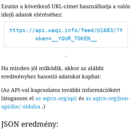
Ezután a következő URL-címet használhatja a valós
idejű adatok eléréséhez:
https://api.waqi.info/feed/@1683/?t
oken=__YOUR_TOKEN__
.
Ha minden jól működik, akkor az alábbi
eredményhez hasonló adatokat kaphat:
(Az API-val kapcsolatos további információkért
látogasson el
az aqicn.org/api/
és
az aqicn.org/json-
api/doc/ oldalra
.)
JSON eredmény: