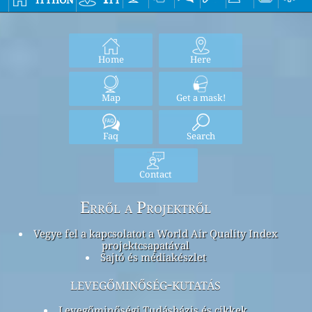
Home
Here
Map
Get a mask!
Faq
Search
Contact
Erről a Projektről
Vegye fel a kapcsolatot a World Air Quality Index
projektcsapatával
Sajtó és médiakészlet
levegőminőség-kutatás
Levegőminőségi Tudásbázis és cikkek