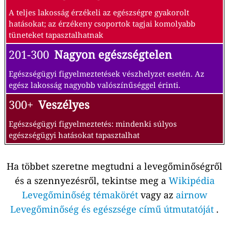
A teljes lakosság érzékeli az egészségre gyakorolt
hatásokat; az érzékeny csoportok tagjai komolyabb
tüneteket tapasztalhatnak
201-300
Nagyon egészségtelen
Egészségügyi figyelmeztetések vészhelyzet esetén. Az
egész lakosság nagyobb valószínűséggel érinti.
300+
Veszélyes
Egészségügyi figyelmeztetés: mindenki súlyos
egészségügyi hatásokat tapasztalhat
Ha többet szeretne megtudni a levegőminőségről
és a szennyezésről, tekintse meg a
Wikipédia
Levegőminőség témakörét
vagy az
airnow
Levegőminőség és egészsége című útmutatóját
.