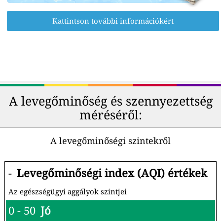
Kattintson további információkért
A levegőminőség és szennyezettség
méréséről:
A levegőminőségi szintekről
-
Levegőminőségi index (AQI) értékek
Az egészségügyi aggályok szintjei
0 - 50
Jó