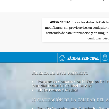
Aviso de uso
: Todos los datos de Calid
modificarse, sin previo aviso, en cualquie
contenido de esta información y en ningún
cualquier pérd
página principal
Acerca de este proyecto
Póngase En Contacto Con El Equipo Del P
Mundial índice De Calidad De Aire
Kit De Prensa Y Medios
investigación de la calidad del a
Base De Conocimientos Y Artículos Sobre