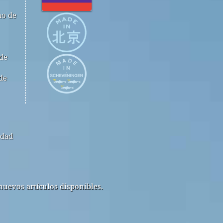
mo de
 de
de
idad
nuevos artículos disponibles.