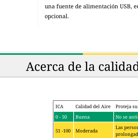
una fuente de alimentación USB, e
opcional.
Acerca de la calida
ICA
Calidad del Aire
Proteja su
0 - 50
Buena
No se anti
Las person
51 -100
Moderada
prolongado