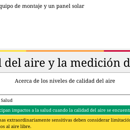
quipo de montaje y un panel solar
d del aire y la medición 
Acerca de los niveles de calidad del aire
 Salud
cipan impactos a la salud cuando la calidad del aire se encuentr
as extraordinariamente sensitivas deben considerar limitación
s al aire libre.