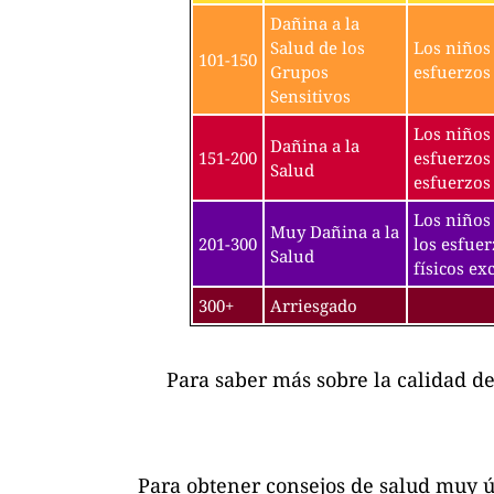
Dañina a la
Salud de los
Los niños 
101-150
Grupos
esfuerzos 
Sensitivos
Los niños 
Dañina a la
151-200
esfuerzos 
Salud
esfuerzos 
Los niños 
Muy Dañina a la
201-300
los esfuer
Salud
físicos exc
300+
Arriesgado
Para saber más sobre la calidad d
Para obtener consejos de salud muy ú