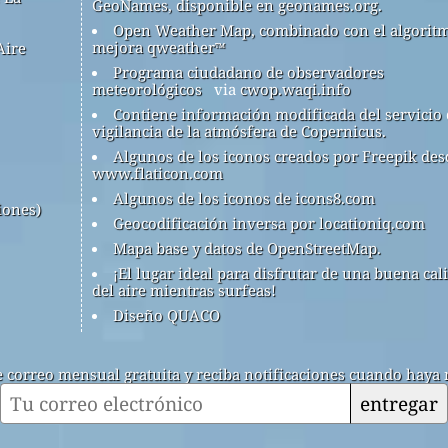
GeoNames, disponible en geonames.org.
Open Weather Map, combinado con el algorit
mejora qweather™
Aire
Programa ciudadano de observadores
meteorológicos
via
cwop.waqi.info
Contiene información modificada del servicio
vigilancia de la atmósfera de Copernicus.
Algunos de los iconos creados por Freepik des
www.flaticon.com
Algunos de los iconos de icons8.com
iones)
Geocodificación inversa por locationiq.com
Mapa base y datos de OpenStreetMap.
¡El lugar ideal para disfrutar de una buena cal
del aire mientras surfeas!
Diseño QUACO
de correo mensual gratuita y reciba notificaciones cuando haya 
entregar