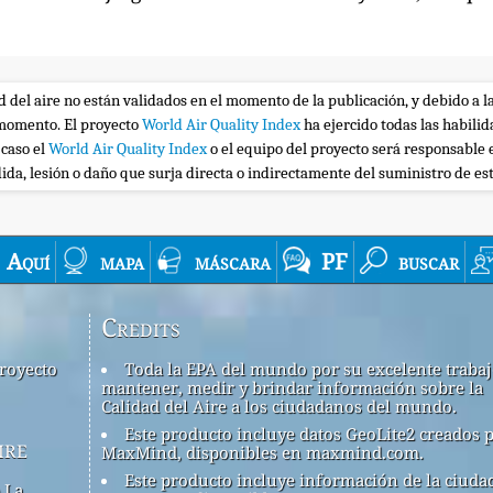
ad del aire no están validados en el momento de la publicación, y debido a l
r momento. El proyecto
World Air Quality Index
ha ejercido todas las habili
 caso el
World Air Quality Index
o el equipo del proyecto será responsable 
ida, lesión o daño que surja directa o indirectamente del suministro de es
Aquí
mapa
máscara
PF
buscar
Credits
royecto
Toda la EPA del mundo por su excelente traba
mantener, medir y brindar información sobre la
Calidad del Aire a los ciudadanos del mundo.
Este producto incluye datos GeoLite2 creados 
ire
MaxMind, disponibles en maxmind.com.
Este producto incluye información de la ciuda
 La