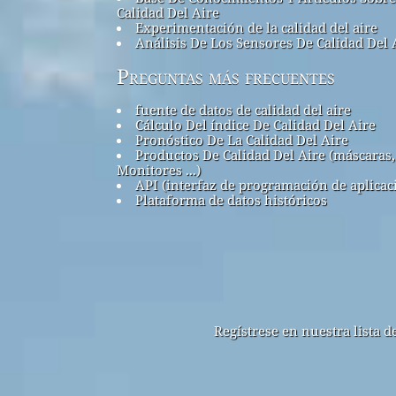
Calidad Del Aire
Experimentación de la calidad del aire
Análisis De Los Sensores De Calidad Del 
Preguntas más frecuentes
fuente de datos de calidad del aire
Cálculo Del índice De Calidad Del Aire
Pronóstico De La Calidad Del Aire
Productos De Calidad Del Aire (máscaras,
Monitores ...)
API (interfaz de programación de aplicac
Plataforma de datos históricos
Regístrese en nuestra lista 