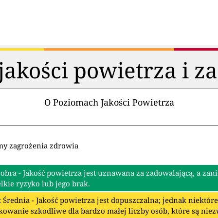
akości powietrza i z
O Poziomach Jakości Powietrza
my zagrożenia zdrowia
Dobra - Jakość powietrza jest uznawana za zadowalającą, a zan
lkie ryzyko lub jego brak.
: Średnia - Jakość powietrza jest dopuszczalna; jednak niektó
owanie szkodliwe dla bardzo małej liczby osób, które są nie