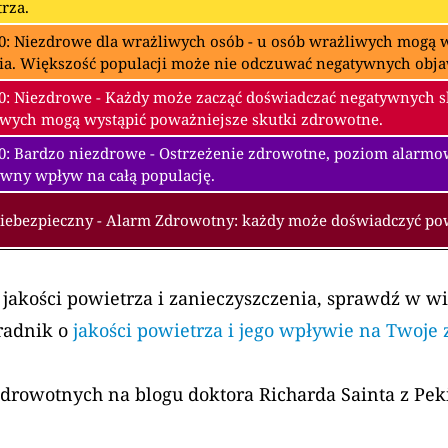
rza.
0: Niezdrowe dla wrażliwych osób - u osób wrażliwych mogą w
ia. Większość populacji może nie odczuwać negatywnych obj
0: Niezdrowe - Każdy może zacząć doświadczać negatywnych 
wych mogą wystąpić poważniejsze skutki zdrowotne.
00: Bardzo niezdrowe - Ostrzeżenie zdrowotne, poziom alarm
wny wpływ na całą populację.
Niebezpieczny - Alarm Zdrowotny: każdy może doświadczyć p
 jakości powietrza i zanieczyszczenia, sprawdź w w
radnik o
jakości powietrza i jego wpływie na Twoje
zdrowotnych na blogu doktora Richarda Sainta z Pe