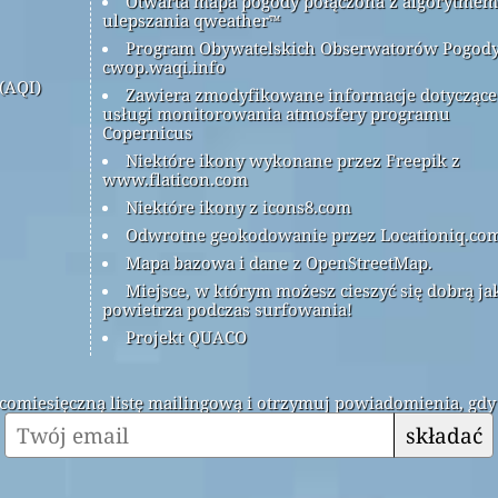
Otwarta mapa pogody połączona z algorytmem
ulepszania qweather™
Program Obywatelskich Obserwatorów Pogod
cwop.waqi.info
(AQI)
Zawiera zmodyfikowane informacje dotyczące
usługi monitorowania atmosfery programu
Copernicus
Niektóre ikony wykonane przez Freepik z
www.flaticon.com
Niektóre ikony z icons8.com
Odwrotne geokodowanie przez Locationiq.co
Mapa bazowa i dane z OpenStreetMap.
Miejsce, w którym możesz cieszyć się dobrą ja
powietrza podczas surfowania!
Projekt QUACO
ą comiesięczną listę mailingową i otrzymuj powiadomienia, gdy
składać