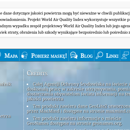
ie dane dotyczące jakości powietrza mogą być nieważne w chwili publikacj
iadomienia. Projekt World Air Quality Index wykorzystuje wszystkie prz
żadnym wypadku zespół projektowy World Air Quality Index lub jego agenc
wiek straty, obrażenia lub szkody wynikające bezpośrednio lub pośrednio z
Mapa
Pobierz maskę!
Blog
Linki
Credits
kaźnik
Całej Agencji Ochrony Środowiska na świecie 
doskonałą pracę w zakresie utrzymywania, pomia
dostarczania obywatelom świata informacji na t
jakości powietrza
Ten produkt zawiera dane GeoLite2 utworzon
przez MaxMind i dostępne na stronie maxmind.c
ietrza
Ten produkt zawiera informacje o mieście
GeoNames dostępne na stronie geonames.org.