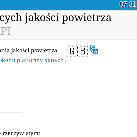
07:31
cych jakości powietrza
API
🇬🇧
ania jakości powietrza
 tokenu platformy danych
.
e rzeczywistym: