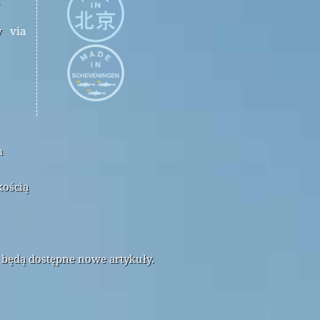
y
via
m
kością
 będą dostępne nowe artykuły.