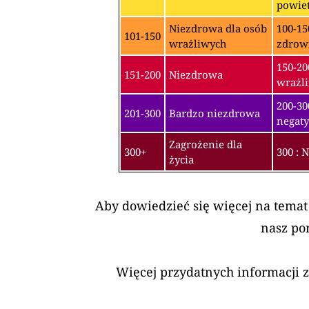
powiet
Niezdrowa dla osób
100-15
101-150
wrażliwych
zdrow
150-20
151-200
Niezdrowa
wrażli
200-3
201-300
Bardzo niezdrowa
negaty
Zagrożenie dla
300+
300 : 
życia
Aby dowiedzieć się więcej na temat
nasz po
Więcej przydatnych informacji 