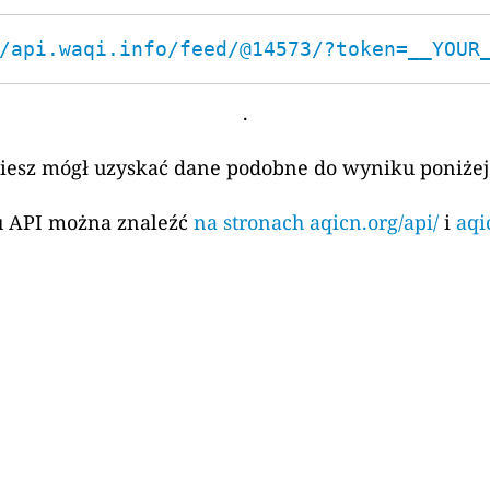
/api.waqi.info/feed/@14573/?token=__YOUR
.
ziesz mógł uzyskać dane podobne do wyniku poniżej
su API można znaleźć
na stronach aqicn.org/api/
i
aqi