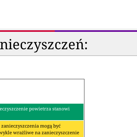
anieczyszczeń:
ieczyszczenie powietrza stanowi
re zanieczyszczenia mogą być
zwykle wrażliwe na zanieczyszczenie