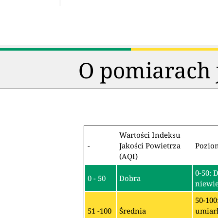
O pomiarach j
Wartości Indeksu
-
Jakości Powietrza
Pozio
(AQI)
0-50: 
0 - 50
Dobra
niewie
50-100
51 -100
Średnia
umiark