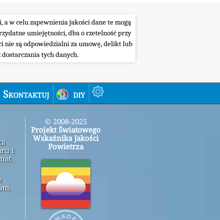
i, a w celu zapewnienia jakości dane te mogą
ydatne umiejętności, dba o rzetelność przy
i nie są odpowiedzialni za umowę, delikt lub
 dostarczania tych danych.
Skontaktuj
diy
© 2008-2025
Projekt Światowego
Wskaźnika Jakości
za
Powietrza
ru i
emat
e
om.