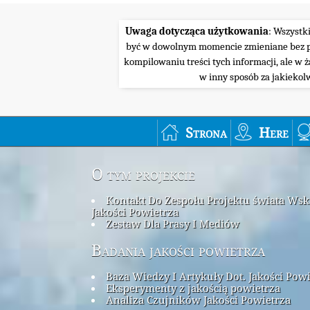
Uwaga dotycząca użytkowania
: Wszystk
być w dowolnym momencie zmieniane bez pow
kompilowaniu treści tych informacji, ale w 
w inny sposób za jakiekol
Strona
Here
O tym projekcie
Kontakt Do Zespołu Projektu świata Ws
Jakości Powietrza
Zestaw Dla Prasy I Mediów
Badania jakości powietrza
Baza Wiedzy I Artykuły Dot. Jakości Pow
Eksperymenty z jakością powietrza
Analiza Czujników Jakości Powietrza