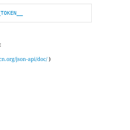
_TOKEN__
:
cn.org/json-api/doc/
)