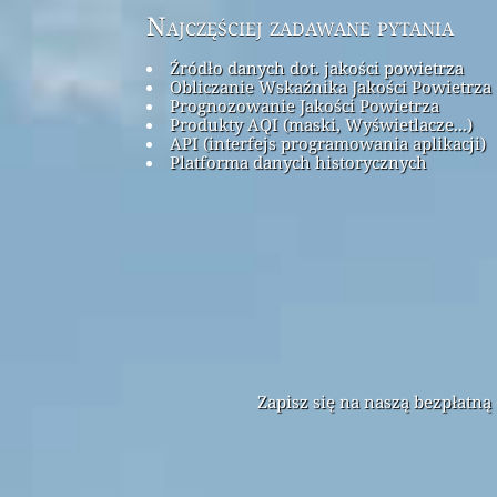
Najczęściej zadawane pytania
Źródło danych dot. jakości powietrza
Obliczanie Wskaźnika Jakości Powietrza 
Prognozowanie Jakości Powietrza
Produkty AQI (maski, Wyświetlacze...)
API (interfejs programowania aplikacji)
Platforma danych historycznych
Zapisz się na naszą bezpłatn