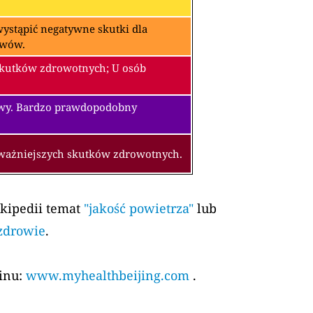
ystąpić negatywne skutki dla
awów.
skutków zdrowotnych; U osób
owy. Bardzo prawdopodobny
oważniejszych skutków zdrowotnych.
ikipedii temat
"jakość powietrza"
lub
 zdrowie
.
kinu:
www.myhealthbeijing.com
.