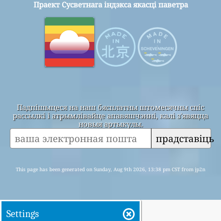
Праект Сусветнага індэкса якасці паветра
Падпішыцеся на наш бясплатны штомесячны спіс
рассылкі і атрымлівайце апавяшчэнні, калі з'явяцца
новыя артыкулы.
прадставіць
This page has been generated on Sunday, Aug 9th 2026, 13:38 pm CST from jp2n
Settings