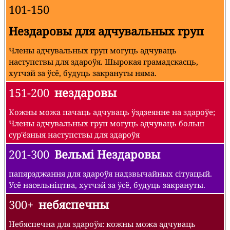
101-150
Нездаровы для адчувальных груп
Члены адчувальных груп могуць адчуваць
наступствы для здароўя. Шырокая грамадскасць,
хутчэй за ўсё, будуць закрануты няма.
151-200
нездаровы
Кожны можа пачаць адчуваць ўздзеянне на здароўе;
Члены адчувальных груп могуць адчуваць больш
сур'ёзныя наступствы для здароўя
201-300
Вельмі Нездаровы
папярэджання для здароўя надзвычайных сітуацый.
Усё насельніцтва, хутчэй за ўсё, будуць закрануты.
300+
небяспечны
Небяспечна для здароўя: кожны можа адчуваць