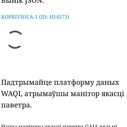
Вынік JSON:
KOPRIVNICA-1 (ID: H14573)
Падтрымайце платформу даных
WAQI, атрымаўшы манітор якасці
паветра.
Нашы маніторы якасці паветра GAIA вельмі