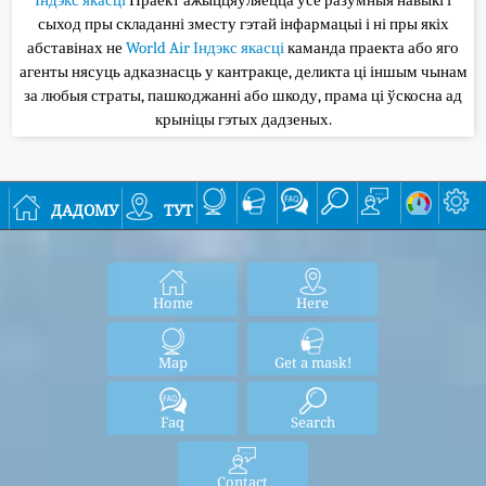
сыход пры складанні зместу гэтай інфармацыі і ні пры якіх
абставінах не
World Air Індэкс якасці
каманда праекта або яго
агенты нясуць адказнасць у кантракце, деликта ці іншым чынам
за любыя страты, пашкоджанні або шкоду, прама ці ўскосна ад
крыніцы гэтых дадзеных.
дадому
тут
Home
Here
Map
Get a mask!
Faq
Search
Contact