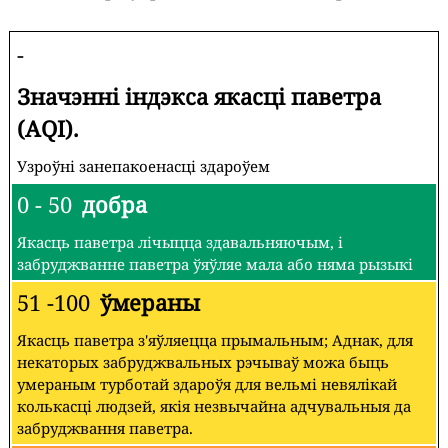
-
Значэнні індэкса якасці паветра
(AQI).
Узроўні занепакоенасці здароўем
0 - 50
добра
Якасць паветра лічыцца здавальняючым, і
забруджванне паветра ўяўляе мала або няма рызыкі
51 -100
ўмераны
Якасць паветра з'яўляецца прымальным; Аднак, для
некаторых забруджвальных рэчываў можа быць
умераным турботай здароўя для вельмі невялікай
колькасці людзей, якія незвычайна адчувальныя да
забруджвання паветра.