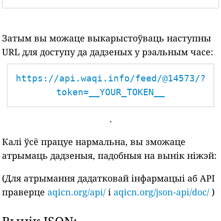
Затым вы можаце выкарыстоўваць наступны
URL для доступу да дадзеных у рэальным часе:
https://api.waqi.info/feed/@14573/?
token=__YOUR_TOKEN__
.
Калі ўсё працуе нармальна, вы зможаце
атрымаць дадзеныя, падобныя на вынік ніжэй:
(Для атрымання дадатковай інфармацыі аб API
праверце
aqicn.org/api/
і
aqicn.org/json-api/doc/
)