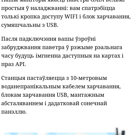
простыя ў наладжванні: вам спатрэбіцца
толькі кропка доступу WIFI і блок харчавання,
сумяшчальны з USB.
Пасля падключэння вашы ўзроўні
забруджвання паветра ў рэжыме рэальнага
часу будуць імгненна даступныя на картах і
праз API.
Станцыя пастаўляецца з 10-метровым
воданепранікальным кабелем харчавання,
блокам харчавання USB, мантажным
абсталяваннем і дадатковай сонечнай
панэллю.