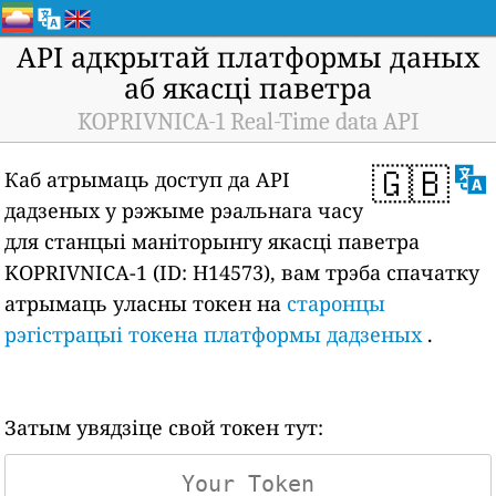
API адкрытай платформы даных
аб якасці паветра
KOPRIVNICA-1 Real-Time data API
🇬🇧
Каб атрымаць доступ да API
дадзеных у рэжыме рэальнага часу
для станцыі маніторынгу якасці паветра
KOPRIVNICA-1 (ID: H14573), вам трэба спачатку
атрымаць уласны токен на
старонцы
рэгістрацыі токена платформы дадзеных
.
Затым увядзіце свой токен тут: