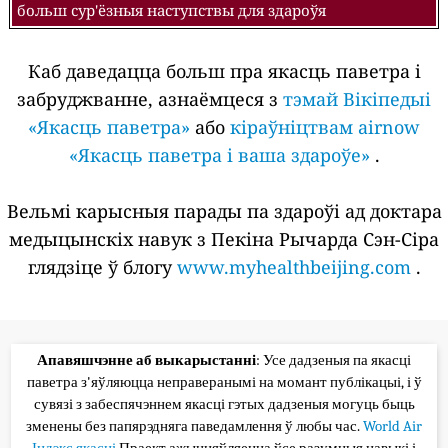
больш сур'ёзныя наступствы для здароўя
Каб даведацца больш пра якасць паветра і
забруджванне, азнаёмцеся з
тэмай Вікіпедыі
«Якасць паветра»
або
кіраўніцтвам airnow
«Якасць паветра і ваша здароўе»
.
Вельмі карысныя парады па здароўі ад доктара
медыцынскіх навук з Пекіна Рычарда Сэн-Сіра
глядзіце ў блогу
www.myhealthbeijing.com
.
Апавяшчэнне аб выкарыстанні
: Усе дадзеныя па якасці
паветра з'яўляюцца неправеранымі на момант публікацыі, і ў
сувязі з забеспячэннем якасці гэтых дадзеныя могуць быць
зменены без папярэдняга паведамлення ў любы час.
World Air
Індэкс якасці
Праект ажыццяўляецца ўсе разумныя навыкі і