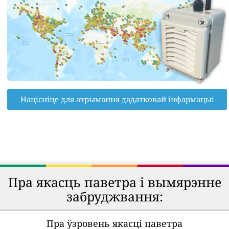
Націсніце для атрымання дадатковай інфармацыі
Пра якасць паветра і вымярэнне
забруджвання:
Пра ўзровень якасці паветра