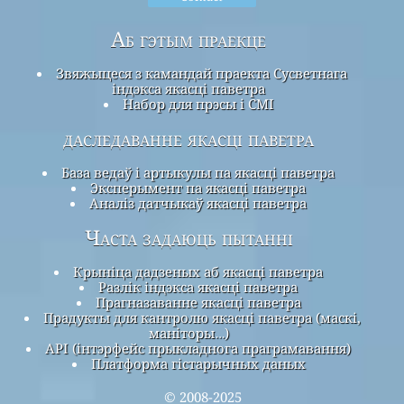
Аб гэтым праекце
Звяжыцеся з камандай праекта Сусветнага
індэкса якасці паветра
Набор для прэсы і СМІ
даследаванне якасці паветра
База ведаў і артыкулы па якасці паветра
Эксперымент па якасці паветра
Аналіз датчыкаў якасці паветра
Часта задаюць пытанні
Крыніца дадзеных аб якасці паветра
Разлік індэкса якасці паветра
Прагназаванне якасці паветра
Прадукты для кантролю якасці паветра (маскі,
маніторы…)
API (інтэрфейс прыкладнога праграмавання)
Платформа гістарычных даных
© 2008-2025