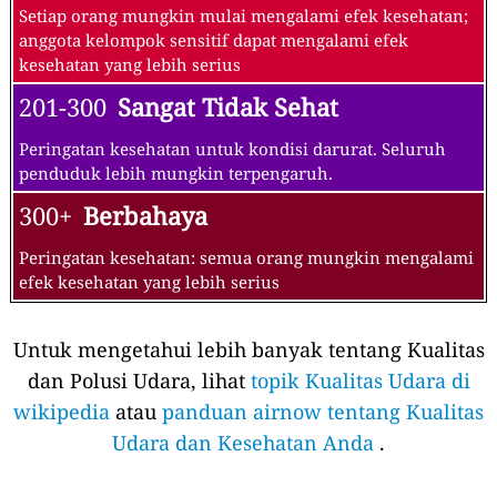
Setiap orang mungkin mulai mengalami efek kesehatan;
anggota kelompok sensitif dapat mengalami efek
kesehatan yang lebih serius
201-300
Sangat Tidak Sehat
Peringatan kesehatan untuk kondisi darurat. Seluruh
penduduk lebih mungkin terpengaruh.
300+
Berbahaya
Peringatan kesehatan: semua orang mungkin mengalami
efek kesehatan yang lebih serius
Untuk mengetahui lebih banyak tentang Kualitas
dan Polusi Udara, lihat
topik Kualitas Udara di
wikipedia
atau
panduan airnow tentang Kualitas
Udara dan Kesehatan Anda
.