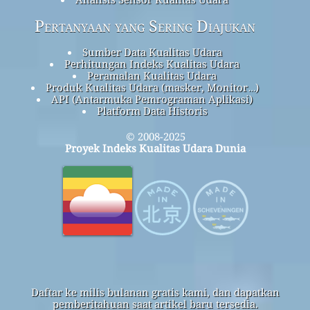
Pertanyaan yang Sering Diajukan
Sumber Data Kualitas Udara
Perhitungan Indeks Kualitas Udara
Peramalan Kualitas Udara
Produk Kualitas Udara (masker, Monitor…)
API (Antarmuka Pemrograman Aplikasi)
Platform Data Historis
© 2008-2025
Proyek Indeks Kualitas Udara Dunia
Daftar ke milis bulanan gratis kami, dan dapatkan
pemberitahuan saat artikel baru tersedia.