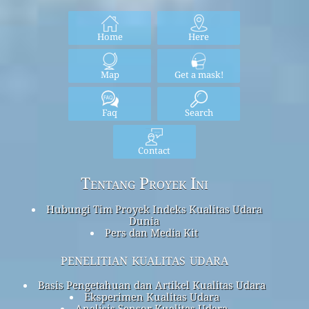
Home
Here
Map
Get a mask!
Faq
Search
Contact
Tentang Proyek Ini
Hubungi Tim Proyek Indeks Kualitas Udara
Dunia
Pers dan Media Kit
penelitian kualitas udara
Basis Pengetahuan dan Artikel Kualitas Udara
Eksperimen Kualitas Udara
Analisis Sensor Kualitas Udara