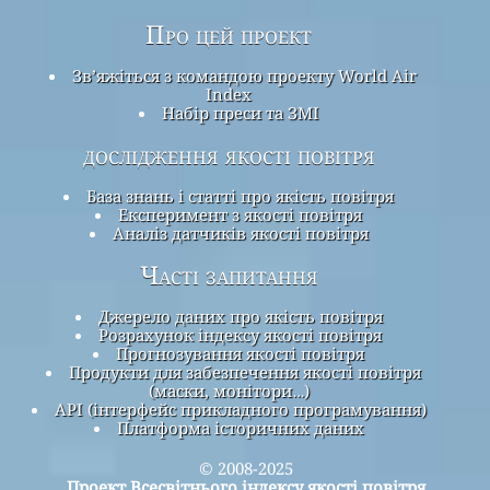
Про цей проект
Зв’яжіться з командою проекту World Air
Index
Набір преси та ЗМІ
дослідження якості повітря
База знань і статті про якість повітря
Експеримент з якості повітря
Аналіз датчиків якості повітря
Часті запитання
Джерело даних про якість повітря
Розрахунок індексу якості повітря
Прогнозування якості повітря
Продукти для забезпечення якості повітря
(маски, монітори…)
API (інтерфейс прикладного програмування)
Платформа історичних даних
© 2008-2025
Проект Всесвітнього індексу якості повітря