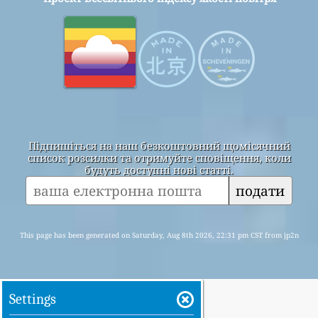
Підпишіться на наш безкоштовний щомісячний
список розсилки та отримуйте сповіщення, коли
будуть доступні нові статті.
подати
This page has been generated on Saturday, Aug 8th 2026, 22:31 pm CST from jp2n
Settings