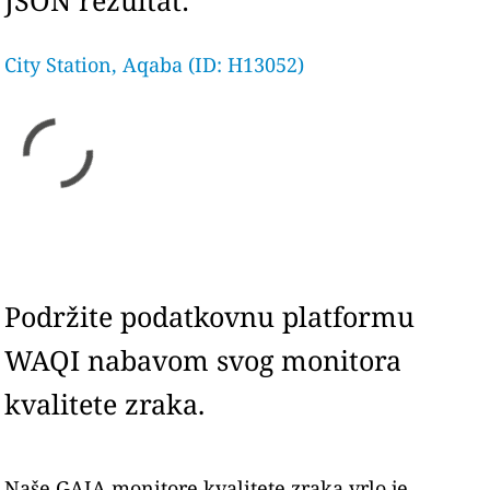
JSON rezultat:
City Station, Aqaba (ID: H13052)
Podržite podatkovnu platformu
WAQI nabavom svog monitora
kvalitete zraka.
Naše GAIA monitore kvalitete zraka vrlo je