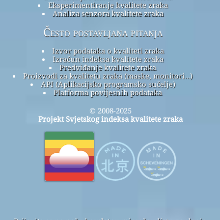
Eksperimentiranje kvalitete zraka
Analiza senzora kvalitete zraka
Često postavljana pitanja
Izvor podataka o kvaliteti zraka
Izračun indeksa kvalitete zraka
Predviđanje kvalitete zraka
Proizvodi za kvalitetu zraka (maske, monitori…)
API (Aplikacijsko programsko sučelje)
Platforma povijesnih podataka
© 2008-2025
Projekt Svjetskog indeksa kvalitete zraka