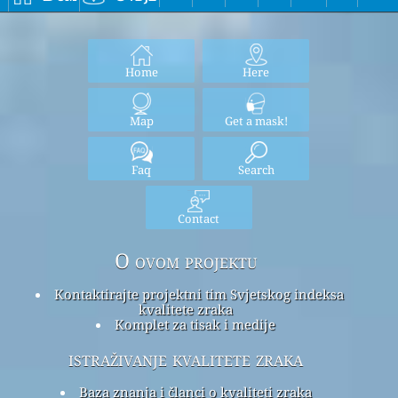
Home
Here
Map
Get a mask!
Faq
Search
Contact
O ovom projektu
Kontaktirajte projektni tim Svjetskog indeksa
kvalitete zraka
Komplet za tisak i medije
istraživanje kvalitete zraka
Baza znanja i članci o kvaliteti zraka