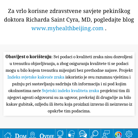
Za vrlo korisne zdravstvene savjete pekinškog
doktora Richarda Saint Cyra, MD, pogledajte blog
www.myhealthbeijing.com
.
Obavijest o korištenju
: Svi podaci o kvaliteti zraka nisu dozvoljeni
u trenutku objavljivanja, a zbog osiguranja kvalitete ti se podaci
mogu u bilo kojem trenutku mijenjati bez prethodne najave. Projekt
Indeks svjetske kakvoće zraka
iskoristio je svu razumnu vještinu i
pažnju pri sastavljanju sadržaja tih informacija i ni pod kojim
okolnostima neće
Svjetski indeks kvaliteta zraka
projektni tim ili
njegovi agenti odgovorni su za ugovor, prekršaj ili drugačije za bilo
kakav gubitak, ozljedu ili štetu koja proizlazi izravno ili neizravno iz
opskrbe tim podacima.
Dom
Ovdje