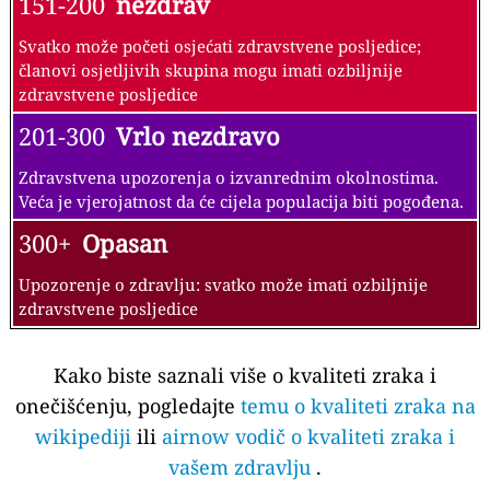
151-200
nezdrav
Svatko može početi osjećati zdravstvene posljedice;
članovi osjetljivih skupina mogu imati ozbiljnije
zdravstvene posljedice
201-300
Vrlo nezdravo
Zdravstvena upozorenja o izvanrednim okolnostima.
Veća je vjerojatnost da će cijela populacija biti pogođena.
300+
Opasan
Upozorenje o zdravlju: svatko može imati ozbiljnije
zdravstvene posljedice
Kako biste saznali više o kvaliteti zraka i
onečišćenju, pogledajte
temu o kvaliteti zraka na
wikipediji
ili
airnow vodič o kvaliteti zraka i
vašem zdravlju
.