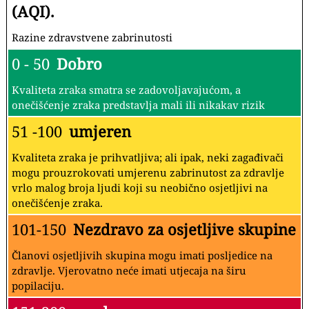
(AQI).
Razine zdravstvene zabrinutosti
0 - 50
Dobro
Kvaliteta zraka smatra se zadovoljavajućom, a
onečišćenje zraka predstavlja mali ili nikakav rizik
51 -100
umjeren
Kvaliteta zraka je prihvatljiva; ali ipak, neki zagađivači
mogu prouzrokovati umjerenu zabrinutost za zdravlje
vrlo malog broja ljudi koji su neobično osjetljivi na
onečišćenje zraka.
101-150
Nezdravo za osjetljive skupine
Članovi osjetljivih skupina mogu imati posljedice na
zdravlje. Vjerovatno neće imati utjecaja na širu
popilaciju.