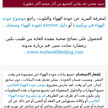
تنبيه صحي: قد يعاني الجميع من آثار صحية أكثر خطورة
لمعرفة المزيد عن جودة الهواء والتلوث، راجع
موضوع جودة
الهواء في ويكيبيديا
أو
دليل airnow لجودة الهواء وصحتك
.
للحصول على نصائح صحية مفيدة للغاية من طبيب بكين
ريتشارد سانت سير، قم بزيارة مدونة
.
www.myhealthbeijing.com
إشعار الاستخدام
: جميع بيانات جودة الهواء غير مضمونة في وقت
النشر ، وبسبب ضمان الجودة ، يمكن تعديل هذه البيانات ، دون سابق
إنذار ، في أي وقت. لقد مارس مشروع
مؤشر جودة الهواء العالمي
جميع المهارات والحلول المعقولة في تجميع محتويات هذه المعلومات
ولن يكون تحت أي ظرف من الظروف
فريق مشروع جودة الهواء
العالمي
أو وكلائه مسؤولين في العقد أو الضرر أو غير ذلك عن أي
خسارة أو ضرر أو ضرر ناشئ بشكل مباشر أو غير مباشر عن توريد هذه