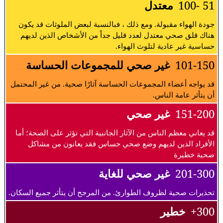
51 -100
معتدل
جودة الهواء مقبولة. ومع ذلك ، فبالنسبة لبعض الملوثات قد يكون
هناك قلق صحي معتدل لعدد قليل جداً من الأشخاص الذين لديهم
حساسية غير عادية لتلوث الهواء.
101-150
غير صحي للمجموعات الحساسة
قد يواجه أعضاء المجموعات الحساسة آثارًا صحية. من غير المحتمل
أن يتأثر عامة الناس.
151-200
غير صحي
قد يعاني معظم الناس من الآثار الجانبية التي تؤثر على الصحة؛ أما
الأفراد الذين لديهم وضع صحي حساس فقد يعانون من مشاكل
صحية خطيرة
201-300
غير صحي للغاية
تحذيرات صحية لظروف الطوارئ. من المرجح أن يتأثر جميع السكان.
300+
خطير