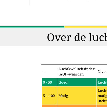
Over de luc
Luchtkwaliteitsindex
-
Nive
(AQI)-waarden
0 - 50
Goed
Lucht
Lucht
51 -100
Matig
matig
lucht