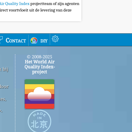
Air Quality Index
projectteam of zijn agenten
irect voortvloeit uit de levering van deze
Contact
diy
© 2008-2025
Het World Air
Quality Index-
 bij
project
door
es,
™-