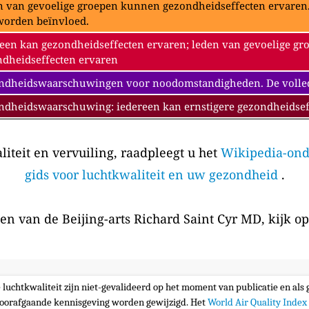
 van gevoelige groepen kunnen gezondheidseffecten ervaren. 
worden beïnvloed.
een kan gezondheidseffecten ervaren; leden van gevoelige gr
dheidseffecten ervaren
dheidswaarschuwingen voor noodomstandigheden. De volledig
ndheidswaarschuwing: iedereen kan ernstigere gezondheidsef
iteit en vervuiling, raadpleegt u het
Wikipedia-ond
gids voor luchtkwaliteit en uw gezondheid
.
en van de Beijing-arts Richard Saint Cyr MD, kijk o
e luchtkwaliteit zijn niet-gevalideerd op het moment van publicatie en al
oorafgaande kennisgeving worden gewijzigd. Het
World Air Quality Index