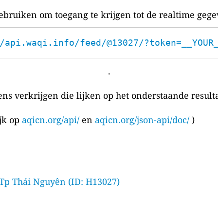
bruiken om toegang te krijgen tot de realtime gege
/api.waqi.info/feed/@13027/?token=__YOUR
.
ens verkrijgen die lijken op het onderstaande resulta
ijk op
aqicn.org/api/
en
aqicn.org/json-api/doc/
)
p Thái Nguyên (ID: H13027)