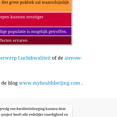
Het grote publiek zal waarschijnlijk
oepen kunnen ernstiger
e populatie is mogelijk getroffen.
fecten ervaren
erwerp Luchtkwaliteit
of de
airnow-
p de blog
www.myhealthbeijing.com
.
s gevolg van kwaliteitsborging kunnen deze
-project heeft alle redelijke vaardigheid en