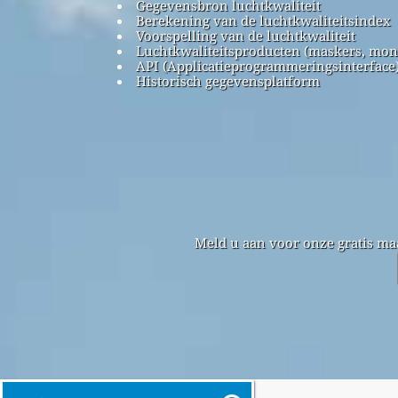
Gegevensbron luchtkwaliteit
Berekening van de luchtkwaliteitsindex
Voorspelling van de luchtkwaliteit
Luchtkwaliteitsproducten (maskers, mon
API (Applicatieprogrammeringsinterface
Historisch gegevensplatform
Meld u aan voor onze gratis ma