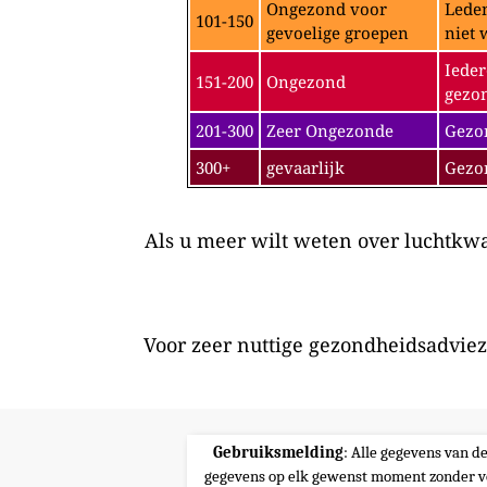
Ongezond voor
Leden
101-150
gevoelige groepen
niet 
Ieder
151-200
Ongezond
gezon
201-300
Zeer Ongezonde
Gezon
300+
gevaarlijk
Gezo
Als u meer wilt weten over luchtkwal
Voor zeer nuttige gezondheidsadviez
Gebruiksmelding
: Alle gegevens van d
gegevens op elk gewenst moment zonder v