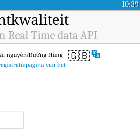
10:39
tkwaliteit
 Real-Time data API
🇬🇧
 Thái nguyên/Đường Hùng
egistratiepagina van het