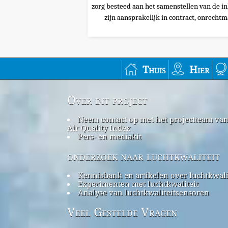
zorg besteed aan het samenstellen van de i
zijn aansprakelijk in contract, onrechtma
Thuis
Hier
Over dit project
Neem contact op met het projectteam va
Air Quality Index
Pers- en mediakit
onderzoek naar luchtkwaliteit
Kennisbank en artikelen over luchtkwali
Experimenten met luchtkwaliteit
Analyse van luchtkwaliteitsensoren
Veel Gestelde Vragen