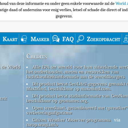
nhoud van deze informatie en onder geen enkele voorwaarde zal de
World 
tige daad of anderszins voor enig verlies, letsel of schade die direct of ind
gegevens.
Kaart
Masker
FAQ
Zoekopdracht
Credits
n de World
Alle EPA ter wereld voor hun uitstekende werk
het onderhouden, meten en verstrekken van
luchtkwaliteitsinformatie aan de wereldburgers
Dit product bevat GeoLite2-gegevens gemaakt 
MaxMind, beschikbaar op maxmind.com.
Dit product bevat stadsinformatie van GeoNam
teit
beschikbaar op geonames.org.
Open weerkaart, gecombineerd met qweather
verbeteringsalgoritme
Citizen Weather Observer-programma
via
cwop.waqi.info