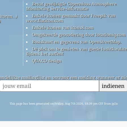
Bevat gewijzigde Copernicus Atmosphere
Monitoring Service-informatie
Enkele iconen gemaakt door Freepik van
itoren…)
www.flaticon.com
)
Enkele iconen van icons8.com
Omgekeerde geocodering door locationiq.com
Basiskaart en gegevens van OpenStreetMap.
Dé plek om te genieten van goede luchtkwalite
tijdens het surfen!
QUACO design
andelijkse mailinglijst en ontvang een melding wanneer er nie
indienen
This page has been generated on Friday, Aug 7th 2026, 18:39 pm CST from jp2n