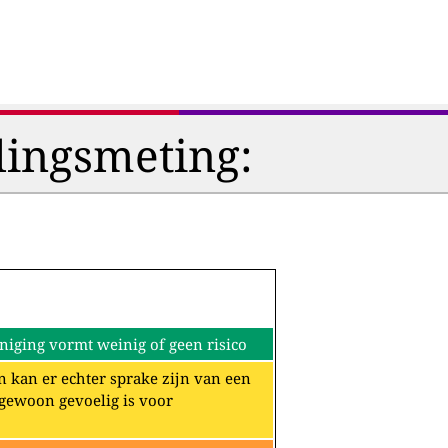
lingsmeting:
iging vormt weinig of geen risico
n kan er echter sprake zijn van een
ngewoon gevoelig is voor