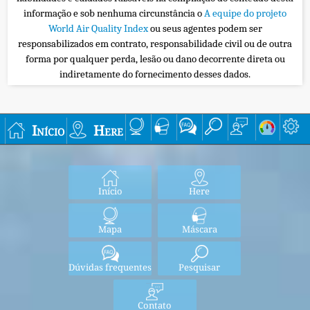
informação e sob nenhuma circunstância o
A equipe do projeto
World Air Quality Index
ou seus agentes podem ser
responsabilizados em contrato, responsabilidade civil ou de outra
forma por qualquer perda, lesão ou dano decorrente direta ou
indiretamente do fornecimento desses dados.
Início
Here
Início
Here
Mapa
Máscara
Dúvidas frequentes
Pesquisar
Contato