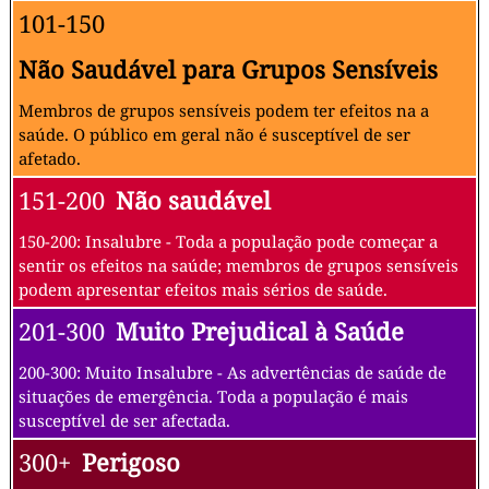
101-150
Não Saudável para Grupos Sensíveis
Membros de grupos sensíveis podem ter efeitos na a
saúde. O público em geral não é susceptível de ser
afetado.
151-200
Não saudável
150-200: Insalubre - Toda a população pode começar a
sentir os efeitos na saúde; membros de grupos sensíveis
podem apresentar efeitos mais sérios de saúde.
201-300
Muito Prejudical à Saúde
200-300: Muito Insalubre - As advertências de saúde de
situações de emergência. Toda a população é mais
susceptível de ser afectada.
300+
Perigoso