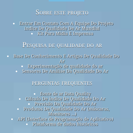
Sobre este projeto
Entrar Em Contato Com A Equipe Do Projeto
índice De Qualidade De Ar Mundial
Kit Para Mídia E Imprensa
Pesquisa de qualidade do ar
Base De Conhecimento E Artigos De Qualidade Do
Ar
Experimentação de qualidade do ar
Sensores De Análise Da Qualidade Do Ar
perguntas frequentes
fonte de ar Data Quality
Cálculo De índice De Qualidade Do Ar
Previsão Da Qualidade Do Ar
Produtos De Qualidade Do Ar (máscaras,
Monitores ...)
API (Interface de Programação de Aplicativo)
Plataforma de dados históricos