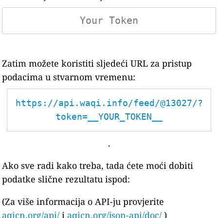
Zatim možete koristiti sljedeći URL za pristup
podacima u stvarnom vremenu:
https://api.waqi.info/feed/@13027/?
token=__YOUR_TOKEN__
.
Ako sve radi kako treba, tada ćete moći dobiti
podatke slične rezultatu ispod:
(Za više informacija o API-ju provjerite
aqicn.org/api/
i
aqicn.org/json-api/doc/
)