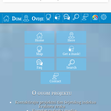
Dom
Ovdje
Home
Here
Map
Get a mask!
Faq
Search
Contact
O ovom projektu
Kontaktirajte projektni tim Svjetskog indeksa
kvalitete zraka
Komplet za tisak i medije