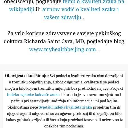
onečišćenju, pogledajte
temu o kvaliteti zraka na
wikipediji
ili
airnow vodič o kvaliteti zraka i
vašem zdravlju
.
Za vrlo korisne zdravstvene savjete pekinškog
doktora Richarda Saint Cyra, MD, pogledajte blog
www.myhealthbeijing.com
.
Obavijest o korištenju
: Svi podaci o kvaliteti zraka nisu dozvoljeni
u trenutku objavljivanja, a zbog osiguranja kvalitete ti se podaci
mogu u bilo kojem trenutku mijenjati bez prethodne najave. Projekt
Indeks svjetske kakvoće zraka
iskoristio je svu razumnu vještinu i
pažnju pri sastavljanju sadržaja tih informacija i ni pod kojim
okolnostima neće
Svjetski indeks kvaliteta zraka
projektni tim ili
njegovi agenti odgovorni su za ugovor, prekršaj ili drugačije za bilo
kakav gubitak, ozljedu ili štetu koja proizlazi izravno ili neizravno iz
opskrbe tim podacima.