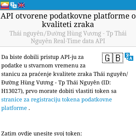
API otvorene podatkovne platforme o
kvaliteti zraka
Thái nguyên/Đường Hùng Vương - Tp Thái
Nguyên Real-Time data API
🇬🇧
Da biste dobili pristup API-ju za
podatke u stvarnom vremenu za
stanicu za praćenje kvalitete zraka Thái nguyên/
Đường Hùng Vương - Tp Thái Nguyên (ID:
H13027), prvo morate dobiti vlastiti token sa
stranice za registraciju tokena podatkovne
platforme
.
Zatim ovdje unesite svoj token: