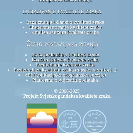
istraživanje kvalitete zraka
Baza znanja i članci o kvaliteti zraka
Eksperimentiranje kvalitete zraka
Analiza senzora kvalitete zraka
Često postavljana pitanja
Izvor podataka o kvaliteti zraka
Izračun indeksa kvalitete zraka
Predviđanje kvalitete zraka
Proizvodi za kvalitetu zraka (maske, monitori…)
API (Aplikacijsko programsko sučelje)
Platforma povijesnih podataka
© 2008-2025
Projekt Svjetskog indeksa kvalitete zraka