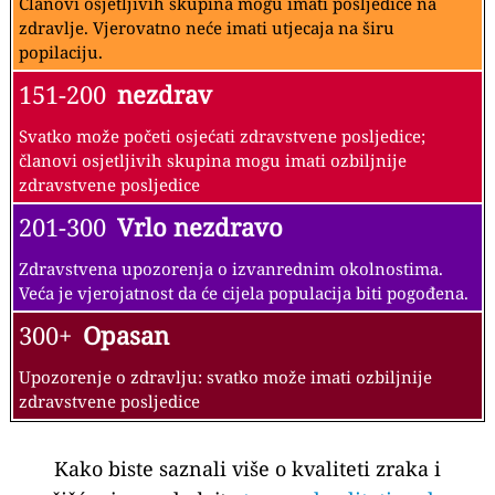
Članovi osjetljivih skupina mogu imati posljedice na
zdravlje. Vjerovatno neće imati utjecaja na širu
popilaciju.
151-200
nezdrav
Svatko može početi osjećati zdravstvene posljedice;
članovi osjetljivih skupina mogu imati ozbiljnije
zdravstvene posljedice
201-300
Vrlo nezdravo
Zdravstvena upozorenja o izvanrednim okolnostima.
Veća je vjerojatnost da će cijela populacija biti pogođena.
300+
Opasan
Upozorenje o zdravlju: svatko može imati ozbiljnije
zdravstvene posljedice
Kako biste saznali više o kvaliteti zraka i